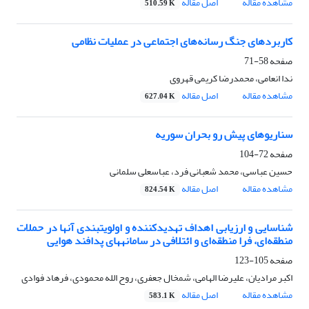
مشاهده مقاله
اصل مقاله
510.59 K
کاربرد‌های جنگ رسانه‌های اجتماعی در عملیات نظامی
صفحه
58-71
ندا انعامی، محمدرضا کریمی قهروی
مشاهده مقاله
اصل مقاله
627.04 K
سناریوهای پیش رو بحران سوریه
صفحه
72-104
حسین عباسی، محمد شعبانی فرد، عباسعلی سلمانی
مشاهده مقاله
اصل مقاله
824.54 K
شناسایی و ارزیابی اهداف تهدیدکننده و اولویت‏بندی آن‏ها در حملات
منطقه‌ای، فرا منطقه‌ای و ائتلافی در سامانه‏های پدافند هوایی
صفحه
105-123
اکبر مرادیان، علیرضا الهامی، شمخال جعفری، روح الله محمودی، فرهاد فوادی
مشاهده مقاله
اصل مقاله
583.1 K