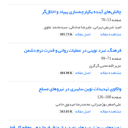
چالش‌های آینده یکپارچه‌سازی پهپاد و اخلال‌گر
صفحه
53-70
امید شریفی تهرانی، علیرضا صادقی، سیدمحمد علوی
مشاهده مقاله
اصل مقاله
495.73 K
فرهنگ، نبرد نوینی در عملیات روانی و قدرت نرم دشمن
صفحه
71-99
عزیز الله محبی گرگری
مشاهده مقاله
اصل مقاله
404.98 K
واکاوی تهدیدات نوین سایبری در نیروهای مسلح
صفحه
100-126
علی اصغر بوژمهرانی، محمدرضا مهدوی حاجی
مشاهده مقاله
اصل مقاله
563.03 K
زمینه‌های بروز تهدید‌های نوپدید از منظر فرماندهی معظم کل قوا