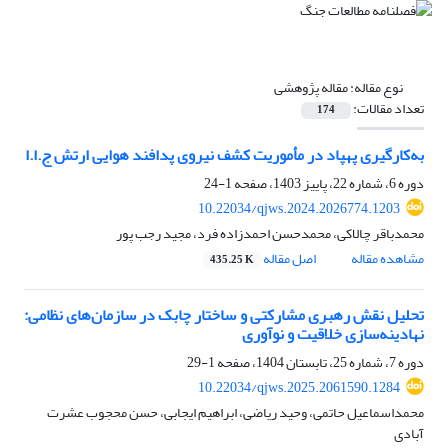
نوع مقاله:
مقاله پژوهشی
تعداد مقالات:
174
به‌کارگیری پهپاد در مأموریت‌ کشف نیروی پدافند هوایی ارتش ج.ا.ا
دوره 6، شماره 22، پاییز 1403، صفحه
1-24
10.22034/qjws.2024.2026774.1203
محمدباقر چالاکی، محمدحسن احمدزاده فرد، مجید رجب پور
مشاهده مقاله
اصل مقاله
435.25 K
تحلیل نقش رهبری مشارکتی و ساختار چابک در سازمان‌های نظامی:
نهادینه‌سازی خلاقیت و نوآوری
دوره 7، شماره 25، تابستان 1404، صفحه
1-29
10.22034/qjws.2025.2061590.1284
محمداسماعیل حاتمی، وحید ریاضی، ابراهیم ایجابی، حسن محجوب عشرت
آبادی