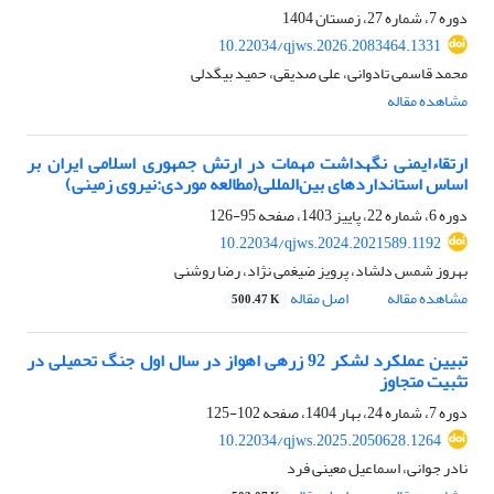
دوره 7، شماره 27، زمستان 1404
10.22034/qjws.2026.2083464.1331
محمد قاسمی تادوانی، علی صدیقی، حمید بیگدلی
مشاهده مقاله
ارتقاءایمنی نگهداشت مهمات در ارتش جمهوری اسلامی ایران بر
اساس استانداردهای بین‌المللی(مطالعه موردی:نیروی زمینی)
دوره 6، شماره 22، پاییز 1403، صفحه
95-126
10.22034/qjws.2024.2021589.1192
بهروز شمس دلشاد، پرویز ضیغمی نژاد، رضا روشنی
مشاهده مقاله
اصل مقاله
500.47 K
تبیین عملکرد لشکر 92 زرهی اهواز در سال اول جنگ تحمیلی در
تثبیت متجاوز
دوره 7، شماره 24، بهار 1404، صفحه
102-125
10.22034/qjws.2025.2050628.1264
نادر جوانی، اسماعیل معینی فرد