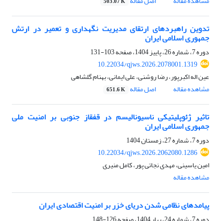
مشاهده مقاله
اصل مقاله
503.07 K
تدوین راهبردهای ارتقای مدیریت نگهداری و تعمیر در ارتش
جمهوری اسلامی ایران
دوره 7، شماره 26، پاییز 1404، صفحه
103-131
10.22034/qjws.2026.2078001.1319
عین اله اکبرپور، رضا روشنی، علی ایمانی، بهنام گلشاهی
مشاهده مقاله
اصل مقاله
651.6 K
تاثیر ژئوپلیتیکی ناسیونالیسم در قفقاز جنوبی‎ بر امنیت ملی
‏جمهوری اسلامی ایران
دوره 7، شماره 27، زمستان 1404
10.22034/qjws.2026.2062080.1286
امین یاسینی، مهدی نجاتی پور، کامل منیری
مشاهده مقاله
پیامدهای نظامی شدن دریای خزر بر امنیت اقتصادی ایران
دوره 7، شماره 24، بهار 1404، صفحه
126-148