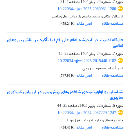
دوره 7، شماره 24، بهار 1404، صفحه
4-21
10.22034/qjws.2025.2060031.1280
ارسلان آفتابی، محمد قاسمی تادوانی، علی پناهی
مشاهده مقاله
اصل مقاله
479.24 K
جایگاه امنیت در اندیشه امام علی (ع) با تأکید بر نقش نیروهای
نظامی
دوره 7، شماره 24، بهار 1404، صفحه
22-45
10.22034/qjws.2025.2015440.1182
امیر گمنام، مسعود سرودی
مشاهده مقاله
اصل مقاله
747.98 K
شناسایی و اولویت‌بندی شاخص‌های پیش‌بینی در ارزیابی تاب‌آوری
سایبری
دوره 6، شماره 22، پاییز 1403، صفحه
25-44
10.22034/qjws.2024.2037229.1247
حامد رفیعانی، داود آذر، نیما فرزام نیا
مشاهده مقاله
اصل مقاله
464.48 K