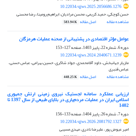
10.22034/qjws.2025.2056686.1276
حسن کوچکی، حمید کریمی، محسن مرادیان، ابراهیم رومینا، رضا محسنی
مشاهده مقاله
اصل مقاله
583.94 K
عوامل مؤثر اقتصادی در پشتیبانی از صحنه عملیات هرمزگان
دوره 6، شماره 22، پاییز 1403، صفحه
127-153
10.22034/qjws.2024.2040671.1239
مازیار جهانبخش، داود آقامحمدی، جواد شاکری، حسین بهرامی، عباس حسنی،
عباس قنبری
مشاهده مقاله
اصل مقاله
448.25 K
ارزیابی عملکرد سامانه لجستیک نیروی زمینی ارتش جمهوری
اسلامی ایران در عملیات مردم‌یاری در بلایای طبیعی از سال 1397 تا
1402
دوره 7، شماره 26، پاییز 1404، صفحه
133-156
10.22034/qjws.2026.2081792.1327
امیر عیوض پور، علیرضا نادری، مهدی مسیبی