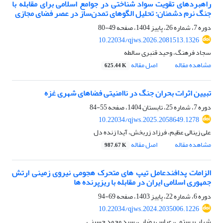
راهبردهای تقویت سواد شناختی در جوامع اسلامی برای مقابله با
جنگ نرم دشمنان: تحلیل الگوهای تمدن‌ساز در عصر فضای مجازی
دوره 7، شماره 26، پاییز 1404، صفحه
49-80
10.22034/qjws.2026.2081513.1326
سجاد فرهنگ، وحید قنبری سالطه
مشاهده مقاله
اصل مقاله
625.44 K
تبیین اثرات بحران جنگ در ناامنیتی فضاهای شهری غزه
دوره 7، شماره 25، تابستان 1404، صفحه
55-84
10.22034/qjws.2025.2058649.1278
علی زینالی عظیم، فرزاد زربخش، آیدا زنده دل
مشاهده مقاله
اصل مقاله
987.67 K
الزامات پدافندعامل تیپ های متحرک هجومی نیروی زمینی ارتش
جمهوری اسلامی ایران در مقابله با ریزپرنده ها
دوره 6، شماره 22، پاییز 1403، صفحه
69-94
10.22034/qjws.2024.2035006.1226
شهاب رستمی، عباس رضایی، سید محمد حسینی