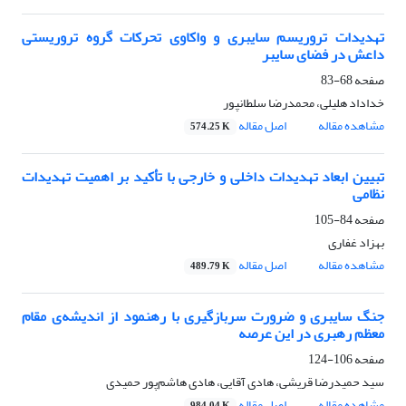
تهدیدات تروریسم سایبری و واکاوی تحرکات گروه تروریستی
داعش در فضای سایبر
صفحه
68-83
خداداد هلیلی، محمدرضا سلطانپور
مشاهده مقاله
اصل مقاله
574.25 K
تبیین ابعاد تهدیدات داخلی و خارجی با تأکید بر اهمیت تهدیدات
نظامی
صفحه
84-105
بهزاد غفاری
مشاهده مقاله
اصل مقاله
489.79 K
جنگ سایبری و ضرورت سربازگیری با رهنمود از اندیشه‌ی مقام
معظم رهبری در این عرصه
صفحه
106-124
سید حمیدرضا قریشی، هادی آقایی، هادی هاشم‌پور حمیدی
مشاهده مقاله
اصل مقاله