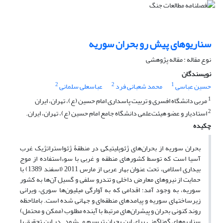
سناریوهای پیش رو بحران سوریه
نوع مقاله : مقاله پژوهشی
نویسندگان
2
2
1
حسین عباسی
محمد شعبانی فرد
عباسعلی سلمانی
1
مربی دانشگاه افسری و تربیت پاسداری امام حسین (ع)، تهران، ایران
2
استادیار و عضو هیئت‌علمی دانشگاه جامع امام حسین (ع)، تهران، ایران.
چکیده
بحران سوریه از بحران‌های ژئوپلیتیکی در منطقۀ ژئواستراتژیک غرب
آسیا است که توسط کشورهای منطقه و غربی با سوءاستفاده از موج
بیداری اسلامی، تحت عنوان بهار عربی از مارس 2011 (اسفند 1389) با
حمایت از نیروهای معارض داخلی و تندرو سلفی و گسیل آن‌ها به کشور
سوریه، به وجود آمد؛ اقدامی که به آوارگی میلیون‌ها سوری، ویرانی
زیرساخت‏های سوریه و پیامدهای منطقه‌ای و جهانی شده است. باملاحظه
روند کنونی بحران و پیشران‌های مرتبط با آینده مطلوب (ممکن و محتمل)
سناریوهای گوناگونی برای این بحران ترسیم می‌شود. در این تحقیق با