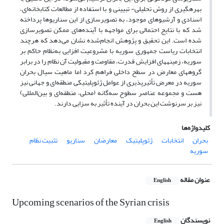
بهره‏گیری از روش تحلیلی- تبیینی و با استفاده از مطالعات کتابخانه‌ای،
اسنادی و آرشیوهای موجود، به تصویرسازی از این سناریوها پرداخته
شد که با نتایج احتمالی برای مواجهه با آینده‌های ممکن تصویرسازی
شده است. این تحقیق و پژوهش انجام‌شده نشان می‌دهد که هرچند
انتخابات ریاست جمهوری سوریه با مشروعیت افزایی به‌نظام حاکم بر
سوریه، زمینه‏های افزایش قدرت، مقاومت و مقبولیت آن نظام را در برابر
گروه‏های معارض در سطح داخلی فراهم کرد اما ماهیت سیال بحران
سوریه در معرض تأثیرپذیری از عوامل ژئوپلیتیکی منطقه‌ای و جهانی نیز
هست و مجموعه عناصر سطوح سه‌گانه (محلی، منطقه‌ای و بین‌المللی)
نیز بر سرنوشت این بحران در آینده تأثیر به سزایی دارند.
کلیدواژه‌ها
بحران
انتخابات
ژئوپلیتیک
معارضان
سناریو
تثبیت نظام
سوریه
عنوان مقاله
English
Upcoming scenarios of the Syrian crisis
نویسندگان
English