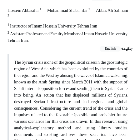
1
2
Hossein Abbasifar
Mohammad Shabanifar
Abbas Ali Salmani
2
1
Instructor of Imam Hossein University, Tehran, Iran
2
Assistant Professor and Faculty Member of Imam Hossein University,
Tehran, Iran.
چکیده
English
The Syrian crisis is one of the geopolitical crises in the geostrategic
region of West Asia, which has been exploited by the countries of
the region and the West by abusing the wave of Islamic awakening,
known as the Arab Spring since March 2011 with the support of
Salafi internal opposition forces and sending them to Syria. , Came
into being; An action that has displaced millions of Syrians,
destroyed Syrian infrastructure, and had regional and global
consequences. Considering the current trend of the crisis and the
impulses related to the favorable (possible and probable) future,
various scenarios for this crisis are drawn. In this research, using
analytical-explanatory method and using library studies,
documents and existing archives, these scenarios have been