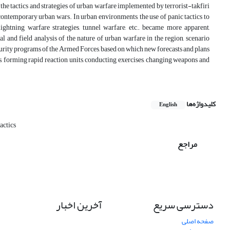
the tactics and strategies of urban warfare implemented by terrorist-takfiri
contemporary urban wars. In urban environments, the use of panic tactics to
ightning warfare strategies, tunnel warfare, etc., became more apparent,
al and field analysis of the nature of urban warfare in the region, scenario
security programs of the Armed Forces, based on which new forecasts and plans
ns, forming rapid reaction units, conducting exercises, changing weapons and
کلیدواژه‌ها
English
tactics
مراجع
دسترسی سریع
آخرین اخبار
صفحه اصلی