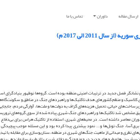
ارسال مقاله
داوران
تماس با ما
سال 2011 الی 2017 م)
 گروه‌های جهادی و تکفیری در کشورهای منطقه غرب آسیا از سال 2011 م نشانگر فصل جدید در ترتیبات امنیتی منطقه بوده است. گروه‌ها نوظهور بنیاد
‌های کلاسیک و منظم کشورهای هدف تاکتیک‌ها و راهبردهای جنگ در مناطق و سکونت‌گاه‌ه
ساخت‌های حیاتی، تحمیل هزینه‌های گزاف به دولت‌ها و ملت‌ها، آوارگی مردم، جابجای
قیق مشخص شد تاکتیک‌ها و راهبردهای جنگ شهری پیاده شده از سوی گروه‌های تروریس
ران معاصر داشته است. در محیط‌های شهری، استفاده از تاکتیک هراس برای بی‌دفاع
رق‌آسا، جنگ تونل‌ها و... نمود بیشتری پیدا کرده بود و این مسئله موجب پیچیدگی
ای نظری و میدانی از ماهیت جنگ‌های شهری در منطقه، سناریوسازی برای مقابله با تهد
 پیش‌بینی‌ها و طرح‌های جدید در حوزه جنگ و دفاع شهری را از طریق سازمان‌دهی رزم، 