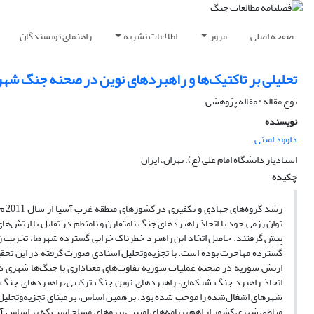
صفحه اصلی
مرور
اطلاعات نشریه
راهنمای نویسندگان
تحلیلی بر تاکتیک‌ها و راهبردهای نوین در صحنه جنگ شهری سوریه (از 
نوع مقاله : مقاله پژوهشی
نویسنده
داوود امینی
استادیار دانشگاه امام علی (ع)، تهران، ایران
چکیده
رشد
توان رزمی خود با اتخاذ راهبردهای جنگ نامتقارن و نامنظم در تقابل با ارتش
پیش گرفتند. حاصل اتخاذ این راهبرد خطرناک خرابی گسترده شهرها، تخریب زیر
گسترده مهاجرت بوده است. با تجزیه‌وتحلیل اسنادی صورت گرفته در این تح
ارتش سوریه در صحنه عملیات سوریه تفاوت‌های معناداری با جنگ‌ها شهری دو
اتخاذ راهبرد جنگ شبکه‌ای، راهبردهای نوین جنگ ترکیبی، راهبردهای جنگ ب
شهرهای اشغال‌شده را موجب شده بود. بر همین اساس، بر مبنای تجزیه‌وتحلیل‌ه
مناطق شهری کشور از اهم برنامه‌های امنیتی نیروهای مسلح است که بر اساس آن