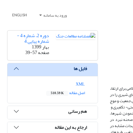
ورود به سامانه
ENGLISH
دوره 2، شماره 4 -
شماره پیاپی 4
بهار 1399
صفحه
39-57
فایل ها
XML
گرای اسلامی برای ارتقاء
اصل مقاله
510.59 K
ای شهری را در
ی جمعیت و موج
تی- تکفیری و
هم رسانی
 نمودن شهرها،
 صحنه نبرد در
یدات مشابه در
ارجاع به این مقاله
تغییر طرح‌های