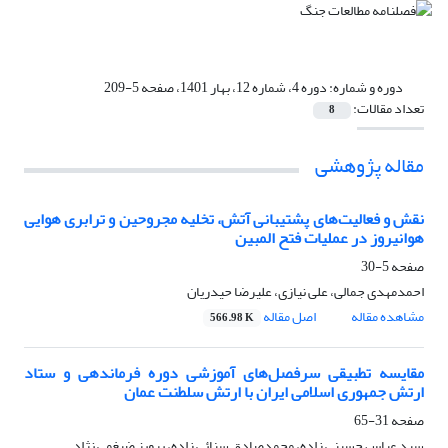
دوره و شماره:
دوره 4، شماره 12، بهار 1401، صفحه 5-209
تعداد مقالات:
8
مقاله پژوهشی
نقش و فعالیت‌های پشتیبانی آتش، تخلیه مجروحین و ترابری هوایی
هوانیروز در عملیات فتح المبین
صفحه
5-30
احمدمهدی جمالی، علی نیازی، علیرضا حیدریان
مشاهده مقاله
اصل مقاله
566.98 K
مقایسه تطبیقی سرفصل‌های آموزشی دوره فرماندهی و ستاد
ارتش جمهوری اسلامی ایران با ارتش سلطنت عمان
صفحه
31-65
سید عباس حسینی زاده، محمدصادق سنائی زاده، پرویز ضیغمی نژاد