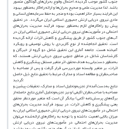
جنوب کشور موجب گردیده، احتمال وقوع بحران‌های گوناگون متصور
باشد. لذا مدیریت علمی و صحیح بحران‌ها و ارائه راه‌کار به‌منظور بهبود
این فرایند بسیار حائز اهمیت بوده و منجر به حفظ سرمایه‌های انسانی و
مادی نیروی دریایی ارتش جمهوری اسلامی ایران می‌گردد. در تحقیق
پیش رو راه‌کارهای لازم به‌منظور بهبود فرآیند مدیریت بحران‌های
احتمالی در مأموریت‌های نیروی دریایی ارتش جمهوری اسلامی ایران در
آب‌های جنوب کشور از طریق پیشگیری و کاهش اثرات ارائه گردیده
است. تحقیق انجام‌شده از نوع کاربردی با روش توصیفی و رویکرد
آمیخته هست. جامعه آماری این تحقیق شامل دو گروه از خبرگان و
کارشناسان شاغل در مناطق جنوبی نیروی دریایی ارتش هستند، که
به‌منظور دست‌یابی به هدف محقق، اثر متغیر مستقل پیشگیری و کاهش
اثرات، بر متغیر وابسته موردبررسی قرار گرفت و پس از مصاحبه با
صاحب‌نظران و مطالعه اسناد و مدارک مرتبط با تحقیق نتایج ذیل حاصل
گردید:
نتایج به‌دست‌آمده از تجزیه‌وتحلیل اسناد و مدارک، تحقیقات پیشین و
مصاحبه با صاحب‌نظران (کیفی) و نیز تجزیه‌وتحلیل آماری نتایج حاصله از
برگه‌های پرسش‌نامه (کمی) بیانگر آن است که متغیر موردنظر محقق
یعنی پیشگیری و کاهش اثرات، در بهبود فرآیند مدیریت بحران‌های
احتمالی در مأموریت‌های نیروی دریایی ارتش جمهوری اسلامی ایران به
میزان بالایی اهمیت داشته و با توجه به راه‌کارهای ارائه‌شده می‌توان
مدیریت بحران‌های احتمالی در مأموریت‌های نیروی دریایی ارتش
جمهوری اسلامی ایران در آب‌های جنوب کشور را بهبود بخشید.