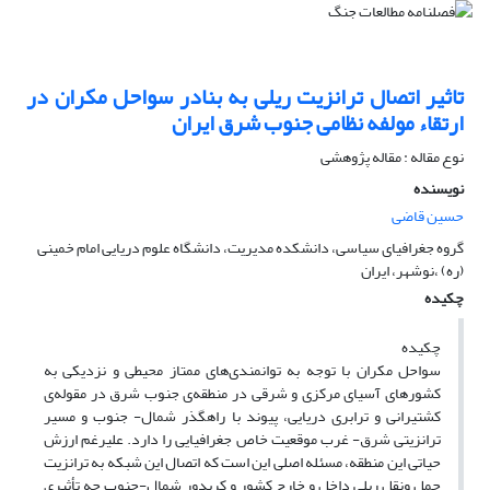
تاثیر اتصال ترانزیت ریلی به بنادر سواحل مکران در
ارتقاء مولفه نظامی جنوب شرق ایران
نوع مقاله : مقاله پژوهشی
نویسنده
حسین قاضی
گروه جغرافیای سیاسی، دانشکده مدیریت، دانشگاه علوم دریایی امام خمینی
(ره) ،نوشهر، ایران
چکیده
چکیده
سواحل مکران با توجه به توانمندی‌های ممتاز محیطی و نزدیکی به
کشورهای آسیای مرکزی و شرقی در منطقه‌ی جنوب شرق در مقوله‌ی
کشتیرانی و ترابری دریایی، پیوند با راهگذر شمال- جنوب و مسیر
ترانزیتی شرق- غرب موقعیت خاص جغرافیایی را دارد. علیرغم ارزش
حیاتی این منطقه، مسئله اصلی این است که اتصال این شبکه به ترانزیت
حمل ونقل ریلی داخل و خارج کشور و کریدور شمال-جنوب چه تأثیری