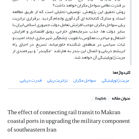
بر قدرت نظامی سواحل مکران خواهد داشت؟
روش تحقیق این پژوهش، توصیفی-تحلیلی است که از طریق مطالعه
اسناد و مدارک کتابخانه ای گردآوری وانجام‌ گردید. برقراری ترانزیت
ریلی سواحل مکران موجب افزایش تعامل دولت جمهوری اسلامی ایران با
سایر دولت ها، جذب سرمایه‌های خارجی، رونق اقتصادی و افزایش
اشتغال و مهاجرت معکوس با تقویت چشم‌گیر شهرسازی، ایجاد امنیت و
ثبات سیاسی در منطقه‌ی شکننده خاورمیانه، تسریع در احیای راه
ابریشم دریایی و اتصال این بندر به هارتلند "مکیندر" و بهره‌مندی از
مزیت ژئوپلیتیکی آن خواهد شد.
کلیدواژه‌ها
مزیت ژئوپلیتیکی
سواحل مکران
ترانزیت ریلی
قدرت دریایی
عنوان مقاله
English
The effect of connecting rail transit to Makran
coastal ports in upgrading the military component
of southeastern Iran