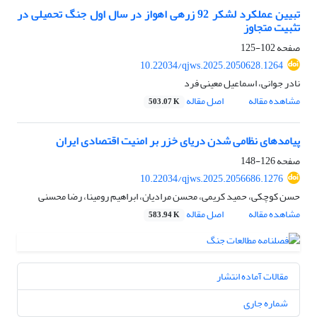
تبیین عملکرد لشکر 92 زرهی اهواز در سال اول جنگ تحمیلی در
تثبیت متجاوز
صفحه
102-125
10.22034/qjws.2025.2050628.1264
نادر جوانی، اسماعیل معینی فرد
مشاهده مقاله
اصل مقاله
503.07 K
پیامدهای نظامی شدن دریای خزر بر امنیت اقتصادی ایران
صفحه
126-148
10.22034/qjws.2025.2056686.1276
حسن کوچکی، حمید کریمی، محسن مرادیان، ابراهیم رومینا، رضا محسنی
مشاهده مقاله
اصل مقاله
583.94 K
مقالات آماده انتشار
شماره جاری