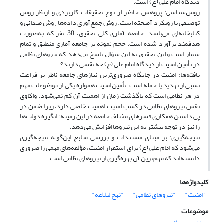
دیدگاه امام علی (ع) است.
روش‌شناسی: پژوهش حاضر از نوع تحقیقات کاربردی و ازنظر روش
توصیفی با رویکرد آمیخته است. روش جمع‌آوری داده‌ها روش میدانی و
کتابخانه‌ای می‌باشد. جامعه آماری کلی تحقیق، 30 نفر که به‌صورت
هدفمند برآورد شده است. حجم نمونه بر جامعه آماری منطبق و تمام
شمار است و این تحقیق به این سؤال پاسخ می‌دهد که نیروهای نظامی
در تأمین امنیت از دیدگاه امام علی (ع) چه نقشی دارند؟
یافته‌ها: امنیت در جایگاه ضروری‌ترین نیازهای جامعه ناظر بر فراغت
نسبی از تهدید یا حمله است. تأمین امنیت همواره یکی از موضوعات مهم
در هر نظامی است که باگذشت زمان از اهمیت آن کم نمی‌شود. واکاوی
نقش نیروهای نظامی در کسب امنیت اهمیت خاصی دارد، زیرا ضمن در
پی داشتن همکاری قشرهای مختلف جامعه در این زمینه؛ انگیزه دولت‌ها
را نیز در توجه بیشتر به این نیروها افزایش می‌دهد.
نتیجه‌گیری: بر مبنای مستندات و بررسی منابع این‌گونه نتیجه‌گیری
می‌شود که امام علی (ع) برای استقرار امنیت، مؤلفه‌های مهمی را ضروری
دانسته‌اند که مهم‌ترین آن بهره‌گیری از نیروهای نظامی است.
کلیدواژه‌ها
"امنیت"
"نیروهای نظامی"
"نهج‌البلاغه"
موضوعات