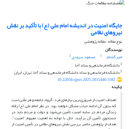
جایگاه امنیت در اندیشه امام علی (ع) با تأکید بر نقش
نیروهای نظامی
نوع مقاله : مقاله پژوهشی
نویسندگان
2
1
امیر گمنام
مسعود سرودی
1
دانشگاه فرماندهی و ستاد آجا
2
دانشکده فرماندهی و ستاد دانشگاه فرماندهی و ستاد آجا، تهران، ایران
10.22034/qjws.2025.2015440.1182
چکیده
اهداف: امنیت از ضروری‌ترین نیاز‌های فرد، گروه، جامعه و هر ملّتی است
که بدون آن ادامه حیات مشکل خواهد بود. در نظر امام علی (ع) رفاه
زندگی مردم در سایه امنیت تأمین می‌شود و دولت و مردم باید در
جستجوی تأمین آن برآیند، حال با توجّه به اهمیت مفهوم "امنیت"،
هدف از پژوهش حاضر بررسی نقش نیروهای نظامی در تأمین امنیت از