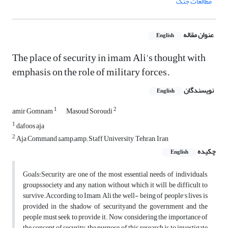
مطالعات جنگ
عنوان مقاله
English
The place of security in imam Ali's thought with
emphasis on the role of military forces.
نویسندگان
English
1
2
amir Gomnam
Masoud Soroudi
1
dafoos aja
2
Aja Command &amp;amp; Staff University, Tehran, Iran
چکیده
English
Goals:Security are one of the most essential needs of individuals,
groups,society and any nation, without which it will be difficult to
survive.According to Imam Ali the well- being of people's lives is
provided in the shadow of securityand the government and the
people must seek to provide it. Now considering the importance of
the concept of security, the purpose of this research is to investigate