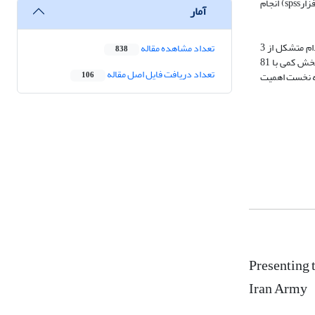
اساتید و خبرگان آجا تکمیل گردیده‌است. تحلیل داده‌ها در بخش کیفی با استفاده از پالایش، تلخیص و نمایش داده‌ها و در بخش کمی از طریق آمارهای توصیفی (نرم‌افزارspss) انجام
آمار
نتیجه‌گیری‌: نتایج حاکی از آن ‌است که از 3 بعد اصلی الگوی پیاده‌سازی سامانه هوشمند آمادی شامل نیروی انسانی، الزامات سخت‌افزای و الزامات نرم‌افزاری که هرکدام متشکل از 3
تعداد مشاهده مقاله
838
مؤلفه هستند پس از مطالعه منابع و مصاحبه با صاحب‌نظران جمعأ تعداد 45 شاخص احصا شده که براساس پاسخ‌های به‌دست آمده از تعداد 91 نفر از جامعه آماری بخش کمی با 81
تعداد دریافت فایل اصل مقاله
رتبه نخست اهمیت
106
Presenting 
Iran Army