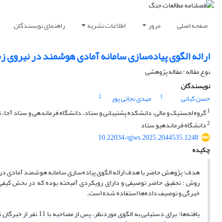
صفحه اصلی
مرور
اطلاعات نشریه
راهنمای نویسندگان
ارائه الگوی پیاده‌سازی سامانه آمادی هوشمند در نیروی ز
نوع مقاله : مقاله پژوهشی
نویسندگان
2
1
حسن کیانی
مهدی نجاتی پور
1
گروه لجستیک و مالی، دانشکده پشتیبانی و ستاد، دانشگاه فرماندهی و ستاد آجا، ته
2
دانشگاه فرماندهیو ستاد
10.22034/qjws.2025.2044535.1248
چکیده
هدف: پژوهش حاضر با هدف ارائه الگوی پیاده‌سازی سامانه هوشمند آمادی در 
روش : تحقیق حاضر توصیفی و دارای رویکردی آمیخته بوده که در بخش کیفی ا
خبرگی و توصیف داده‌ها استفاده شده‌ است.