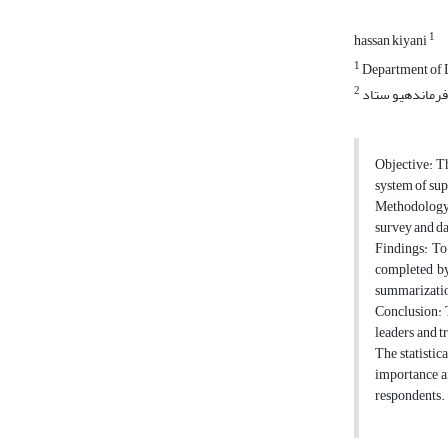
1
hassan kiyani
1
Department of L
2
فرماندهیو ستاد
Objective: T
system of sup
Methodology: 
survey and da
Findings: To 
completed by
summarization
Conclusion: 
leaders and t
The statistic
importance an
respondents.