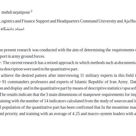
2
mehdi nejatipour
ogistics and Finance, Support and Headquarters, Command University and Aja Head
استاد دانشگاه 
he present research was conducted with the aim of determining the requirements
port in army ground forces.
The current research has a mixed approach, in which methods such as documentary 
ta description were used in the quantitative part.
achieve the desired pattern, after interviewing 11 military experts in this fiel
 91 commanders, professors and experts of Islamic Republic of Iran Army. Data 
 and display, and in the quantitative part by means of descriptive statistics (spss so
The results indicate that the 3 main dimensions of manpower requirements for i
raining with the number of 14 indicators calculated from the study of sources and
al population of the quantitative part has been confirmed that In the meantime, ma
d priority, and training with an average of 4.25 and macro-system leaders with an 