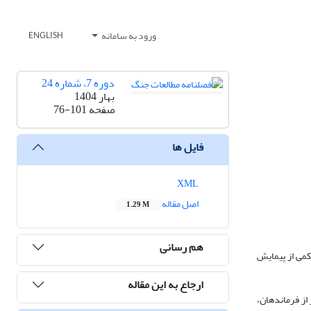
ورود به سامانه
ENGLISH
دوره 7، شماره 24
بهار 1404
صفحه
76-101
فایل ها
XML
اصل مقاله
1.29 M
هم رسانی
کمی از پیمایش
ارجاع به این مقاله
 موردنظر، پس از مصاحبه با 11 نفر از خبرگان نظامی این حوزه، گویه‌های مربوط به پرسشنامه محقق ساخته احصاء شده و توسط 91 نفر از فرماندهان،