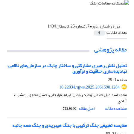
دوره و شماره:
دوره 7، شماره 25، تابستان 1404
تعداد مقالات:
6
مقاله پژوهشی
تحلیل نقش رهبری مشارکتی و ساختار چابک در سازمان‌های نظامی:
نهادینه‌سازی خلاقیت و نوآوری
صفحه
1-29
10.22034/qjws.2025.2061590.1284
محمداسماعیل حاتمی، وحید ریاضی، ابراهیم ایجابی، حسن محجوب عشرت
آبادی
مشاهده مقاله
اصل مقاله
722.91 K
مقایسه تطبیقی جنگ ترکیبی با جنگ هیبریدی و جنگ همه جانبه
صفحه
31-53