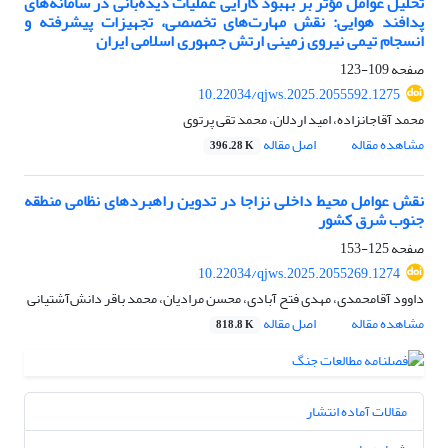
تحلیل عوامل مؤثر بر بهبود کارایی عملیات دیده‌بانی در سامانه‌های
پدافند هوایی: نقش مهارت‌های تخصصی، تجهیزات پیشرفته و
انسجام تیمی نیروی زمینی ارتش جمهوری اسلامی ایران
صفحه
109-123
10.22034/qjws.2025.2055592.1275
محمد آقاجانزاده، امید اردلان، محمد تقی پرتوی
مشاهده مقاله
اصل مقاله
396.28 K
نقش عوامل محیط داخلی نزاجا در تدوین راهبردهای نظامی منطقه
جنوب شرق کشور
صفحه
125-153
10.22034/qjws.2025.2055269.1274
داوود آقامحمدی، مهدی فتح آبادی، محسن مرادیان، محمد باقر دانش‌آشتیانی
مشاهده مقاله
اصل مقاله
818.8 K
مقالات آماده انتشار