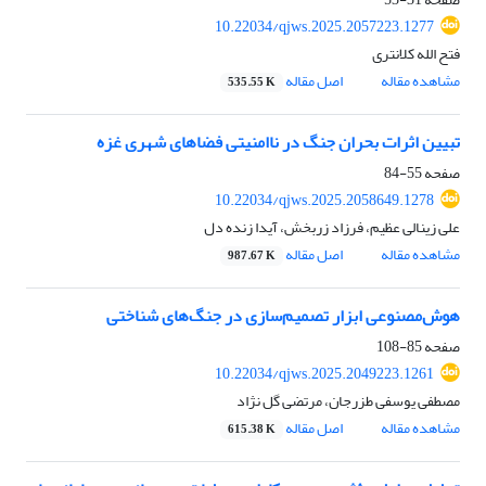
10.22034/qjws.2025.2057223.1277
فتح الله کلانتری
مشاهده مقاله
اصل مقاله
535.55 K
تبیین اثرات بحران جنگ در ناامنیتی فضاهای شهری غزه
صفحه
55-84
10.22034/qjws.2025.2058649.1278
علی زینالی عظیم، فرزاد زربخش، آیدا زنده دل
مشاهده مقاله
اصل مقاله
987.67 K
هوش‌مصنوعی ابزار تصمیم‌سازی در جنگ‌های شناختی
صفحه
85-108
10.22034/qjws.2025.2049223.1261
مصطفی یوسفی طزرجان، مرتضی گل نژاد
مشاهده مقاله
اصل مقاله
615.38 K