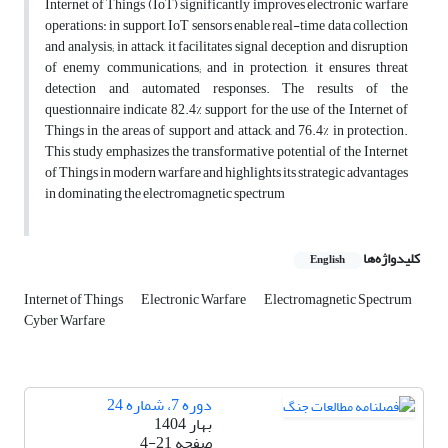
Internet of Things (IoT) significantly improves electronic warfare
operations: in support, IoT sensors enable real-time data collection
and analysis; in attack, it facilitates signal deception and disruption
of enemy communications; and in protection, it ensures threat
detection and automated responses. The results of the
questionnaire indicate 82.4% support for the use of the Internet of
Things in the areas of support and attack, and 76.4% in protection.
This study emphasizes the transformative potential of the Internet
of Things in modern warfare and highlights its strategic advantages
in dominating the electromagnetic spectrum
کلیدواژه‌ها
English
Internet of Things
Electronic Warfare
Electromagnetic Spectrum
Cyber Warfare
دوره 7، شماره 24
بهار 1404
صفحه
4-21