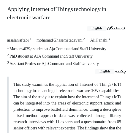
Applying Internet of Things technology in
electronic warfare
نویسندگان
English
1
2
3
arsalan aftabi
mohamad Ghasemi tadavani
Ali Panahi
1
Master&#039;s student at Aja Command and Staff University
2
PhD student at, AJA Command and Staff University
3
Assistant Professor, Aja Command and Staff University
چکیده
English
This study examines the application of Internet of Things (IoT)
technology in enhancing the electronic warfare (EW) capabilities .
The aim of the study is to explain how the Internet of Things (IoT)
can be integrated into the areas of electronic support, attack, and
protection to improve battlefield dominance. Using a descriptive
mixed-method approach, data was collected through library
research, interviews with 11 experts, and a questionnaire from 85
senior officers with relevant expertise. The findings show that the