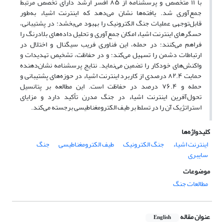
با ۱۱ متخصص و پرسشنامه از ۸۵ افسر ارشد دارای تخصص مرتبط
جمع‌آوری شد. یافته‌ها نشان می‌دهد که اینترنت اشیاء به‌طور
قابل‌توجهی عملیات جنگ الکترونیک را بهبود می‌بخشد: در پشتیبانی،
حسگرهای اینترنت اشیاء امکان جمع‌آوری و تحلیل داده‌های بلادرنگ را
فراهم می‌کنند؛ در حمله، این فناوری فریب سیگنال و اختلال در
ارتباطات دشمن را تسهیل می‌کند؛ و در حفاظت، تشخیص تهدیدات و
واکنش‌های خودکار را تضمین می‌نماید. نتایج پرسشنامه نشان‌دهنده
حمایت ۸۲.۴ درصدی از کاربرد اینترنت اشیاء در حوزه‌های پشتیبانی و
حمله و ۷۶.۴ درصد در حفاظت است. این مطالعه بر پتانسیل
تحول‌آفرین اینترنت اشیاء در جنگ مدرن تأکید دارد و مزایای
استراتژیک آن را در تسلط بر طیف الکترومغناطیسی برجسته می‌کند.
کلیدواژه‌ها
اینترنت اشیاء
جنگ الکترونیک
طیف الکترومغناطیسی
جنگ
سایبری
موضوعات
مطالعات جنگ
عنوان مقاله
English