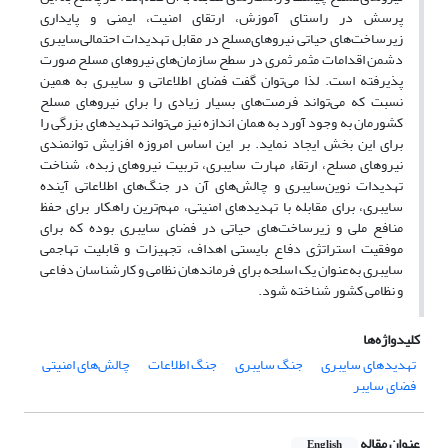
پرسش در راستای آموزش، ارتقای امنیت، ایمنی و پایداری
زیرساخت‌های حیاتی نیروهای‌مسلح در مقابل تهدیدات احتمالی‌سایبری
دشمن اقدامات مثمر ثمری در سطح سازمان‌های نیروهای مسلح صورت
پذیرفته است. لذا می‌توان گفت فضای اطلاعاتی و سایبری به همین
نسبت که می‌تواند فرصت‌های بسیار زیادی را برای نیروهای مسلح
کشورمان به وجود آورد به همان اندازه نیز می‌تواند تهدیدهای بزرگی را
برای این بخش ایجاد نماید. بر این اساس امروزه افزایش توانمندی
نیروهای مسلح، ارتقاء مهارت سایبری، تربیت نیروهای زبده، شناخت
تهدیدات نوین‌سایبری و چالش‌های آن در جنگ‌های اطلاعاتی آینده
سایبری، برای مقابله با تهدیدهای امنیتی، مهم‌ترین راهکار برای حفظ
منافع ملی و زیرساخت‌های حیاتی در فضای سایبری بوده که برای
موفقیت استراتژی دفاع بایستی اهداف، تجهیزات و قابلیت تهاجمی
سایبری به‌عنوان یک اسلحه برای فرماندهان نظامی و کارشناسان دفاعی
و نظامی کشور شناخته شود.
کلیدواژه‌ها
تهدیدهای سایبری
جنگ سایبری
جنگ اطلاعات
چالش‌های امنیتی
فضای سایبر
عنوان مقاله
English