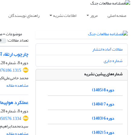
صفحه اصلی
مرور
اطلاعات نشریه
راهنمای نویسندگان
موضوعات =
مط
تعداد مقالات:
9
مقالات آماده انتشار
چارچوب ارتقاء آ
شماره جاری
دوره 8، شماره 28، بهار 1405
076186.1315
شماره‌های پیشین نشریه
محمد حاجی‌علی‌اک
مشاهده مقاله
دوره 8 (1405)
عملکرد هواپیماهای ترابری ث-130 ارتش جمهوری اسلامی ایران در عملیات‌های ب
دوره 7 (1404)
دوره 8، شماره 28، بهار 1405
دوره 6 (1403)
050576.1334
سیدمحمدابراهیم 
دوره 5 (1402)
مشاهده مقاله