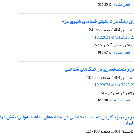
اصل مقاله
535.55 K
ران جنگ در ناامنیتی فضاهای شهری غزه
55-84
10.22034/qjws.2025.2
فرزاد زربخش، آیدا زنده دل
اصل مقاله
987.67 K
زار تصمیم‌سازی در جنگ‌های شناختی
85-108
10.22034/qjws.2025.2
ان، مرتضی گل نژاد
اصل مقاله
615.38 K
ر بر بهبود کارایی عملیات دیده‌بانی در سامانه‌های پدافند هوایی: نقش 
ایران
109-123