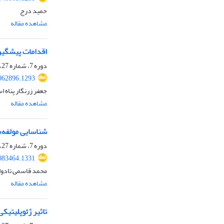
حمید درج
مشاهده مقاله
اقدامات پیشگیر
دوره 7، شماره 27، زمستان 1404، صفحه
062896.1293
جعفر زرنگار پناه 
مشاهده مقاله
شناسایی مولفه‌ه
دوره 7، شماره 27، زمستان 1404
083464.1331
محمد قاسمی تادوا
مشاهده مقاله
تاثیر ژئوپلیتیکی ناسیونالیس