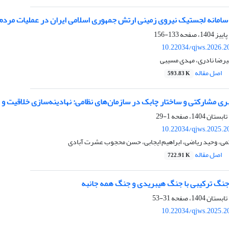
امانه لجستیک نیروی زمینی ارتش جمهوری اسلامی ایران در عملیات مردم‌یاری در بلا
133-156
10.22034/qjws.2026.2
یرضا نادری، مهدی مسیبی
اصل مقاله
593.83 K
 مشارکتی و ساختار چابک در سازمان‌های نظامی: نهادینه‌سازی خلاقیت و 
1-29
10.22034/qjws.2025.2
ی، وحید ریاضی، ابراهیم ایجابی، حسن محجوب عشرت آبادی
اصل مقاله
722.91 K
جنگ ترکیبی با جنگ هیبریدی و جنگ همه جانبه
31-53
10.22034/qjws.2025.2