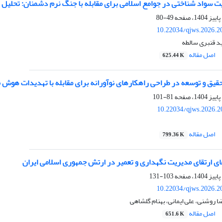
ت سواد شناختی در جوامع اسلامی برای مقابله با جنگ نرم دشمنان: تحلیل
49-80
10.22034/qjws.2026.2
 قنبری سالطه
اصل مقاله
625.44 K
یق و توسعه در طراحی راهکارهای نوآورانه برای مقابله با تهدیدات هو
81-101
10.22034/qjws.2026.2
اصل مقاله
799.36 K
ی ارتقای مدیریت نگهداری و تعمیر در ارتش جمهوری اسلامی ایران
103-131
10.22034/qjws.2026.2
ضا روشنی، علی ایمانی، بهنام گلشاهی
اصل مقاله
651.6 K