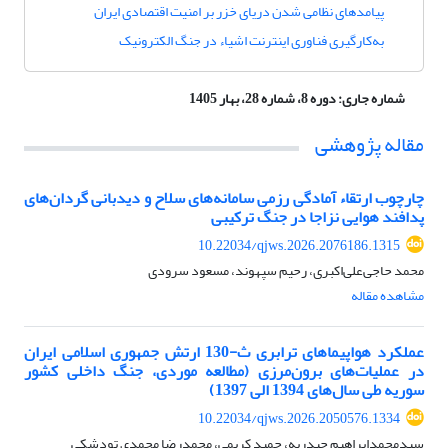
پیامدهای نظامی شدن دریای خزر بر امنیت اقتصادی ایران
به‌کارگیری فناوری اینترنت اشیاء در جنگ الکترونیک
شماره جاری:
دوره 8، شماره 28، بهار 1405
مقاله پژوهشی
چارچوب ارتقاء آمادگی رزمی سامانه‌های سلاح و دیدبانی گردان‌های
پدافند هوایی نزاجا در جنگ ترکیبی
10.22034/qjws.2026.2076186.1315
محمد حاجی‌علی‌اکبری، رحیم سپهوند، مسعود سرودی
مشاهده مقاله
عملکرد هواپیماهای ترابری ث-130 ارتش جمهوری اسلامی ایران
در عملیات‌های برون‌مرزی (مطالعه موردی، جنگ داخلی کشور
سوریه طی سال‌های 1394 الی 1397)
10.22034/qjws.2026.2050576.1334
سیدمحمدابراهیم حیدریه، حمید کریمی، محمدرضا محمدی تودشکی