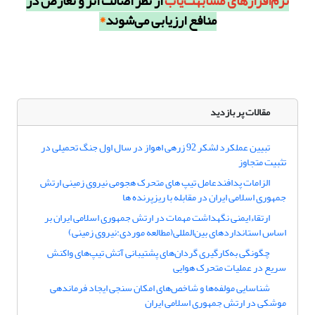
نرم‌افزارهای مشابهت‌یاب
از نظر اصالت اثر و تعارض در
منافع ارزیابی می‌شوند
*
مقالات پر بازدید
تبیین عملکرد لشکر 92 زرهی اهواز در سال اول جنگ تحمیلی در
تثبیت متجاوز
الزامات پدافندعامل تیپ های متحرک هجومی نیروی زمینی ارتش
جمهوری اسلامی ایران در مقابله با ریزپرنده ها
ارتقاءایمنی نگهداشت مهمات در ارتش جمهوری اسلامی ایران بر
اساس استانداردهای بین‌المللی(مطالعه موردی:نیروی زمینی)
چگونگی به‌کارگیری گردان‌های پشتیبانی آتش تیپ‌های واکنش
سریع در عملیات متحرک هوایی
شناسایی مولفه‌ها و شاخص‌های امکان سنجی ایجاد فرماندهی
موشکی در ارتش جمهوری اسلامی ایران