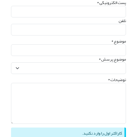
پست الکترونیکی *
تلفن
موضوع *
موضوع پرسش *
توضیحات *
کاراکتر اول را وارد نکنید.