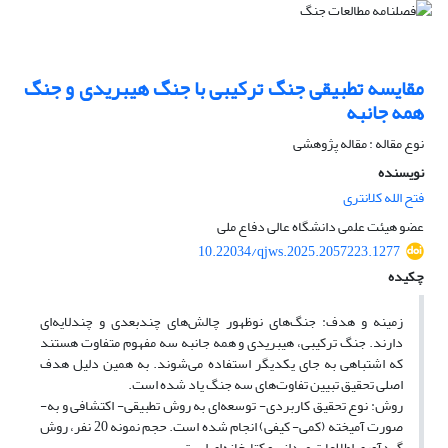
مقایسه تطبیقی جنگ ترکیبی با جنگ هیبریدی و جنگ
همه جانبه
نوع مقاله : مقاله پژوهشی
نویسنده
فتح الله کلانتری
عضو هیئت علمی دانشگاه عالی دفاع ملی
10.22034/qjws.2025.2057223.1277
چکیده
زمینه و هدف: جنگ‌های نوظهور چالش‌های چندبعدی و چندلایه‌ای
دارند. جنگ ترکیبی، هیبریدی و همه جانبه سه مفهوم متفاوت هستند
که اشتباهی به جای یکدیگر استفاده می‌شوند. به همین دلیل هدف
اصلی تحقیق تبیین تفاوت‌های سه جنگ یاد شده است.
روش: نوع تحقیق کاربردی- توسعه‌ای به روش تطبیقی- اکتشافی و به-
صورت آمیخته (کمی- کیفی) انجام شده است. حجم نمونه 20 نفر، روش
گردآوری اطلاعات میدانی و کتابخانه‌ای است.