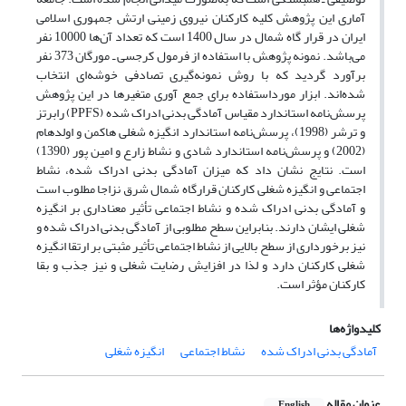
آماری این پژوهش کلیه کارکنان نیروی زمینی ارتش جمهوری اسلامی
ایران در قرار گاه شمال در سال 1400 است که تعداد آن‌ها 10000 نفر
می‌باشد. نمونه پژوهش با استفاده از فرمول کرجسی ـ مورگان 373 نفر
برآورد گردید که با روش نمونه‌گیری تصادفی خوشه‌ای انتخاب
شده‌اند. ابزار مورداستفاده برای جمع آوری متغیرها در این پژوهش
پرسش‌نامه استاندارد مقیاس آمادگی بدنی ادراک شده (PPFS) رابرتز
و ترشر (1998)، پرسش‌نامه استاندارد انگیزه شغلی هاکمن و اولدهام
(2002) و پرسش‌نامه استاندارد شادی و نشاط زارع و امین پور (1390)
است. نتایج نشان داد که میزان آمادگی بدنی ادراک شده، نشاط
اجتماعی و انگیزه شغلی کارکنان قرارگاه شمال شرق نزاجا مطلوب است
و آمادگی بدنی ادراک شده و نشاط اجتماعی تأثیر معناداری بر انگیزه
شغلی ایشان دارند. بنابراین سطح مطلوبی از آمادگی بدنی ادراک شده و
نیز برخورداری از سطح بالایی از نشاط اجتماعی تأثیر مثبتی بر ارتقا انگیزه
شغلی کارکنان دارد و لذا در افزایش رضایت شغلی و نیز جذب و بقا
کارکنان مؤثر است.
کلیدواژه‌ها
آمادگی بدنی ادراک شده
نشاط اجتماعی
انگیزه شغلی
عنوان مقاله
English