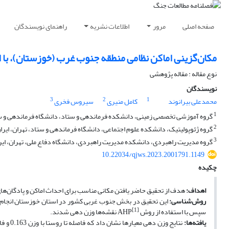
صفحه اصلی
مرور
اطلاعات نشریه
راهنمای نویسندگان
مکان‌گزینی اماکن نظامی منطقه جنوب غرب (خوزستان)، با اس
نوع مقاله : مقاله پژوهشی
نویسندگان
3
2
1
محمدعلی بیرانوند
کامل منیری
سیروس فخری
1
گروه آموزشی تخصصی زمینی، دانشکده فرماندهی و ستاد، دانشگاه فرماندهی و ستا
2
گروه ژئوپولیتیک، دانشکده علوم اجتماعی، دانشگاه فرماندهی و ستاد، تهران، ایرا
3
گروه مدیریت راهبردی، دانشکده مدیریت راهبردی، دانشگاه دفاع ملی، تهران، ایر
10.22034/qjws.2023.2001791.1149
چکیده
اهداف:
هدف از تحقیق حاضر یافتن مکانی مناسب برای احداث اماکن و پادگان‌های 
روش‌شناسی:
[1]
سپس با استفاده از روش AHP
نقشه‌ها وزن دهی شدند.
یافته‌ها: