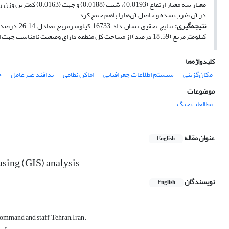
معیار سه معیار ارتفاع 
در آن ضرب شده و حاصل آن‌ها را باهم جمع کرد.
نتیجه‌گیری:
کیلومترمربع (18.59 درصد) از مساحت کل منطقه دارای وضعیت نامناسب جهت احداث اماکن نظامی است.
کلیدواژه‌ها
مکان‌گزینی
سیستم اطلاعات جغرافیایی
اماکن نظامی
پدافند غیرعامل
خ
موضوعات
مطالعات جنگ
عنوان مقاله
English
using (GIS) analysis
نویسندگان
English
ommand and staff, Tehran, Iran.