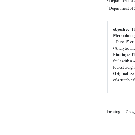
Department of G
3
Department of S
objective:
Th
Methodolog
First, 15 cr
(Analytic Hi
Findings
: T
fault with a 
lowest weight
Originality:
of a suitable 
locating
Geog