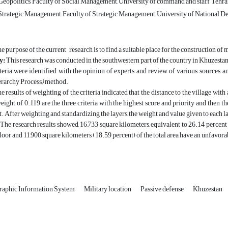
eopolitics, Faculty of Social Management, University of command and staff, Tehran
trategic Management, Faculty of Strategic Management, University of National Def
e purpose of the current research is to find a suitable place for the construction of 
y
:
This research was conducted in the southwestern part of the country in Khuzesta
iteria were identified with the opinion of experts and review of various source
erarchy Process
)
method.
he results of weighting of the criteria indicated that the distance to the village wit
weight of 0.119 are the three criteria with the highest score and priority and then t
. After weighting and standardizing the layers, the weight and value given to each l
The research results showed, 16,733 square kilometers, equivalent to 26.14 percent 
floor and 11,900 square kilometers (18.59 percent) of the total area have an unfavorab
raphic Information System
Military location
Passive defense
Khuzestan