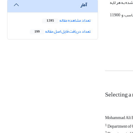
ش داده‌شده به هر لایه
آمار
نتایج تحقیق نشان داد 16733 کیلومترمربع معادل 26.14 درصد از مساحت منطقه با امتیاز کاملاً مناسب، 35365 کیلومترمربع (55.27 درصد) طبقه مناسب و 11900
تعداد مشاهده مقاله
1,595
تعداد دریافت فایل اصل مقاله
199
Selecting a
Mohammad Ali 
1
Department of G
2