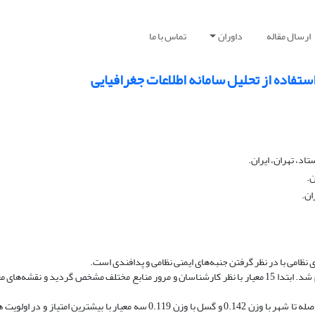
ارسال مقاله
داوران
تماس با ما
تفاده از تحلیل سامانه اطلاعات جغرافیایی
د، تهران، ایران.
ن.
ان.
نظامی با در نظر گرفتن جنبه‌های ایمنی نظامی و پدافندی است.
این تحقیق در بخش جنوب غربی کشور در استان خوزستان انجام شد. ابتدا 15 معیار با نظر کارشناسان و مرور منابع مختلف مشخص گردید و
نتایج وزن دهی معیارها نشان داد که فاصله تا روستا با وزن 0.163 و فاصله تا شهر با وزن 0.142 و گسل با وزن 0.119 سه معیار