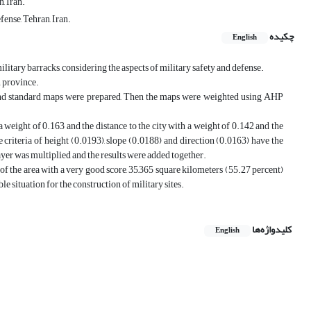
, Iran.
ense, Tehran, Iran.
چکیده
English
military barracks, considering the aspects of military safety and defense.
n province.
s, and standard maps were prepared, Then the maps were weighted using AHP
h a weight of 0.163 and the distance to the city with a weight of 0.142 and the
he criteria of height (0.0193), slope (0.0188) and direction (0.0163) have the
ayer was multiplied and the results were added together.
of the area with a very good score, 35,365 square kilometers (55.27 percent)
le situation for the construction of military sites.
کلیدواژه‌ها
English