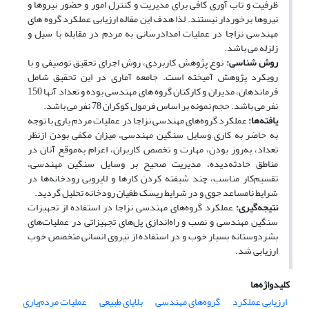
ظرفیت و تاب آوری کافی برای مدیریت و کنترل امور و حضور نیروها و
نیروها برخوردار نیستند. لذا هدف این مقاله ارزیابی عملکرد گروه های
مهندسی نزاجا در عملیات امدادرسانی به مردم در مقابله با سیل و
زلزله می باشد.
روش شناسی:
نوع پژوهش کاربردی، روش اجرای تحقیق توصیفی و با
رویکرد پژوهش آمیخته است. جامعه آماری در این تحقیق شامل
فرماندهان، مدیران و کارکنان گروه های مهندسی بوده و تعداد آنها 150
نفر می باشد. حجم نمونه بر اساس فرمول کوکران 78 نفر می باشد.
یافته‌ها:
عملکرد گروه‌های مهندسی نزاجا در عملیات مردم یاری با توجه
به حاضر به کاری وسایل سنگین مهندسی، میزان مکفی بودن ازنظر
تعداد، به‌روز بودن، مهارت و تخصص کاربران، اعزام به‌موقع آنان در
مناطق حادثه‌دیده، مدیریت صحیح بر وسایل سنگین مهندسی،
تقسیم‌کار مناسب، چند شیفته کردن کارها و لایروبی رودخانه‌ها در
شرایط نامساعد جوی و در شرایط ریسک طغیان رودخانه تحلیل گردید.
نتیجه‌گیری:
عملکرد گروه‌های مهندسی نزاجا در استفاده از تجهیزات
سنگین مهندسی و نصب و راه‌اندازی پل‌های تجهیزاتی در عملیات‌های
بشردوستانه بسیار خوب و در استفاده از نیروی انسانی متخصص خوب
ارزیابی شد.
کلیدواژه‌ها
ارزیابی عملکرد
گروه‌های مهندسی
بلایای طبیعی
عملیات مردم‌یاری