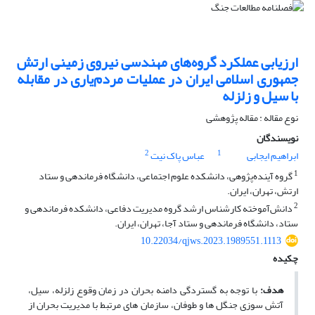
ارزیابی عملکرد گروه‌های مهندسی نیروی زمینی ارتش
جمهوری اسلامی ایران در عملیات مردم‌یاری در مقابله
با سیل و زلزله
نوع مقاله : مقاله پژوهشی
نویسندگان
2
1
ابراهیم ایجابی
عباس پاک نیت
1
گروه آینده‌پژوهی، دانشکده علوم اجتماعی، دانشگاه فرماندهی و ستاد
ارتش، تهران، ایران.
2
دانش‌آموخته کارشناس ارشد گروه مدیریت دفاعی، دانشکده فرماندهی و
ستاد، دانشگاه فرماندهی و ستاد آجا، تهران، ایران.
10.22034/qjws.2023.1989551.1113
چکیده
هدف:
با توجه به گستردگی دامنه بحران در زمان وقوع زلزله، سیل،
آتش سوزی جنگل ها و طوفان، سازمان های مرتبط با مدیریت بحران از