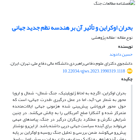
بحران اوکراین و تأثیر آن بر هندسه نظم جدید جهانی
نوع مقاله : مقاله پژوهشی
نویسنده
حسین دادوند
دانشجوی دکترای علوم دفاعی راهبردی دانشگاه عالی دفاع ملی، تهران، ایران.
10.22034/qjws.2023.1990319.1118
چکیده
بحران اوکراین، اگرچه به لحاظ ژئوپلیتیک، جنگ شمال- شمال و اروپا
محور به شمار می-آید، اما در عمل درگیری «قدرت جهانی» است که
حول محور فروپاشی پیش‌بینی شده هژمونی جهانی ایالات‌متحده
متمرکز شده و آشکارا صلح آمریکایی را به چالش می‌کشد. در چنین
شرایطی نگرش و عملکرد بازیگران درگیر در جنگ، پیامدهای مهمی
می‌تواند برای آینده سیاست جهانی درپی داشته باشد. از این‌رو نوشتار
پیش‌رو می‌کوشد ضمن بررسی و تحلیل جنگ روسیه و اوکراین بر پایه
روش آینده‌پژوهی و تکنیک سناریوپردازی به این پرسش اصلی پاسخ