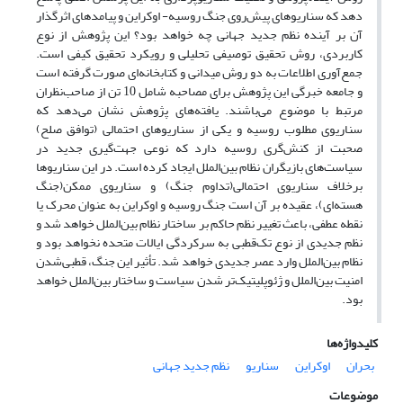
دهد که سناریوهای پیش‌روی جنگ روسیه- اوکراین و پیامدهای اثرگذار
آن بر آینده نظم جدید جهانی چه خواهد بود؟ این پژوهش از نوع
کاربردی، روش تحقیق توصیفی تحلیلی و رویکرد تحقیق کیفی است.
جمع‌آوری اطلاعات به دو روش میدانی و کتابخانه‌ای صورت گرفته است
و جامعه خبرگی این پژوهش برای مصاحبه شامل 10 تن از صاحب‌نظران
مرتبط با موضوع می‌باشند. یافته‌های پژوهش نشان می‌دهد که
سناریوی مطلوب روسیه و یکی از سناریوهای احتمالی (توافق صلح)
صحبت از کنش‌گری روسیه دارد که نوعی جهت‌گیری جدید در
سیاست‌های بازیگران نظام بین‌الملل ایجاد کرده است. در این سناریوها
برخلاف سناریوی احتمالی(تداوم جنگ) و سناریوی ممکن(جنگ
هسته‌ای)، عقیده بر آن است جنگ روسیه و اوکراین به عنوان محرک یا
نقطه عطفی، باعث تغییر نظم حاکم بر ساختار نظام بین‌الملل خواهد شد و
نظم جدیدی از نوع تک‌قطبی به سرکردگی ایالات متحده نخواهد بود و
نظام بین‌الملل وارد عصر جدیدی خواهد شد. تأثیر این جنگ، قطبی‌شدن
امنیت بین‌الملل و ژئوپلیتیک‌تر شدن سیاست و ساختار بین‌الملل خواهد
بود.
کلیدواژه‌ها
بحران
اوکراین
سناریو
نظم جدید جهانی
موضوعات