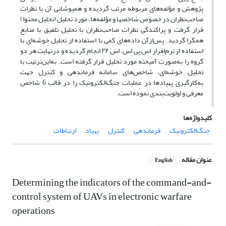
پژوهش و مؤلفه‌های مربوطه مرتب گردیده و هم­پوشانی آن با نظرات
صاحب‌نظران در خصوص شاخص­ها و مؤلفه‌ها، مورد تحلیل (تحلیل محتوا)
قرار گرفت و پراکندگی نظرات صاحب‌نظران با تحلیل تلفیق با منابع
همگرا ‌گردید. پس‌ازآن داده‌های کمی با استفاده از تحلیل خوشه‌ای با
استفاده از نرم‌افزار اس پی اس. اس ۲۲ انجام ‌گردیده و درنهایت هر دو
گروه را به‌صورت آمیخته مورد تحلیل قرار گرفته است. به‌این‌ترتیب با
تحلیل خوشه‌ای، شاخص‌های سامانه فرماندهی و کنترل جهت
به‌کارگیری پهپادها در عملیات جنگ‌الکترونیک را در قالب 6 شاخص
معرفی و اولویت‌بندی نموده است.
کلیدواژه‌ها
جنگ‌الکترونیک
فرماندهی
کنترل
پهپاد
ارتباطات
عنوان مقاله
English
Determining the indicators of the command-and-
control system of UAVs in electronic warfare
operations