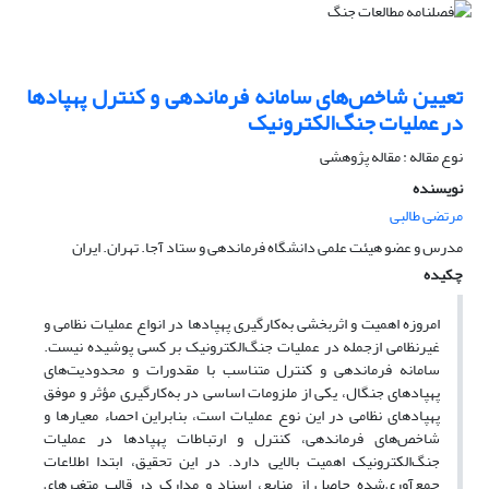
تعیین شاخص‌های سامانه فرماندهی و کنترل پهپادها
در عملیات جنگ‌الکترونیک
نوع مقاله : مقاله پژوهشی
نویسنده
مرتضی طالبی
مدرس و عضو هیئت علمی دانشگاه فرماندهی و ستاد آجا. تهران. ایران
چکیده
امروزه اهمیت و اثربخشی به‌کارگیری پهپادها در انواع عملیات نظامی و
غیرنظامی ازجمله در عملیات جنگ‌الکترونیک بر کسی پوشیده نیست.
سامانه‌ فرماندهی و کنترل متناسب با مقدورات و محدودیت‌های
پهپادهای جنگال، یکی از ملزومات اساسی در به‌کارگیری مؤثر و موفق
پهپادهای نظامی در این نوع عملیات است، بنابراین احصاء معیارها و
شاخص‌های فرماندهی، کنترل و ارتباطات پهپادها در عملیات
جنگ‌الکترونیک اهمیت بالایی دارد. در این تحقیق، ابتدا اطلاعات
جمع‌آوری‌شده حاصل از منابع، اسناد و مدارک در قالب متغیرهای