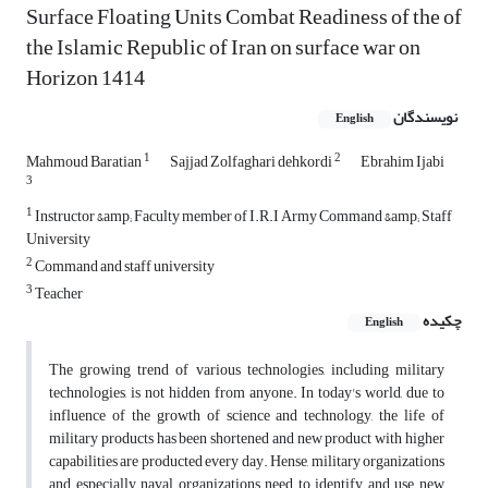
Surface Floating Units Combat Readiness of the of
the Islamic Republic of Iran on surface war on
Horizon 1414
نویسندگان
English
1
2
Mahmoud Baratian
Sajjad Zolfaghari dehkordi
Ebrahim Ijabi
3
1
Instructor &amp; Faculty member of I.R.I Army Command &amp; Staff
University
2
Command and staff university
3
Teacher
چکیده
English
The growing trend of various technologies, including military
technologies, is not hidden from anyone. In today's world, due to
influence of the growth of science and technology, the life of
military products has been shortened and new product with higher
capabilities are producted every day. Hense, military organizations
and especially naval organizations need to identify and use new