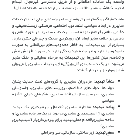
واسطه یک سامانه اطلاعاتی و از طریق دسترسی غیرمجاز، انهدام
(تخریب)، افشاء، تغییر اطلاعات و یا ممانعت از ارائه خدمت (ایجاد اختلال).
ماهیت فراگیر و گستره جهانی فضای سایبر، زمینه‌ای برای ایجاد تهدیدات
سایبری در ابعاد سیاسی، اقتصادی، اجتماعی، فرهنگی، زیست‌محیطی، و
دفاعی-نظامی فراهم نموده است. تهدیدات سایبری در حوزه نظامی و
دفاعی بر خلاف سایر ابعاد آن، رویکردی سخت و چهره‌ای خشن دارد.
بسیاری از این تهدیدات، به خاطر محدودیت‌های بین‌المللی به صورت
بالقوه وجود دارد و تنها جنبه بازدارندگی دارد. در صورت افزایش تنش
و تخاصم میان کشورها این تهدیدات به مرحله عملیاتی و جنگ منجر
می‌شود. در یک دسته‌بندی کلی ویژگی‌های تهدیدات سایبری را می‌توان
شامل موارد زیر در نظر گرفت:
منشأ تهدید:
مزدوران سایبری یا گروه‌های تحت حمایت پنهان
دولت‌ها، دولت‌های متخاصم، تروریست‌های سایبری، جاسوسان
سایبری، مجرمین سازمان‌یافته سایبری، هکرهای دارای انگیزه
سیاسی
پیامد تهدید:
مخاطره سایبری (احتمال بهره‌برداری یک تهدید
سایبری، از آسیب‌پذیری سایبری موجود در یک سرمایه سایبری) و
تهاجم سایبری(اقدام عملی تهدید برای بهره‌برداری از آسیب‌پذیری
سایبری)
سطح تهدید:
زیرساختی، سازمانی، ملی و فراملی