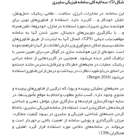
شکل (5): سه لایه کلی سامانه فیزیکی سایبری
این سامانه، در مخابرات، انرژی، سلامت، ، نظامی، رباتیک، حمل‌ونقل،
خلبان خودکار و... کاربرد دارد. استفاده از فناوری‌های نوین برای
هوشمند سازی تجهیزات مورد استفاده در منازل، خودروها، تلفن همراه
و... با بکارگیری دوربین‌های دیجیتال، مجهز شدن آنها به سامانه
موقعیت‌یاب جهانی (GPS)، اتصال آنها به اینترنت از طریق فناوری‌های
مختلف بیسیم، امکان جمع‌آوری و پردازش اطلاعات از آنها را فراهم نموده
است. نمونه‌ای از این هوشمند سازی در گوگل مپ برای تعیین مسیر با
ترافیک کمتر دیده می‌شود. همچنین در کاربردهایی از جمله جراحی
رباتیک، عملیات در محیط‌های خطرناک و غیرقابل‌دسترس مانند جستجو
در اعماق دریا و تقویت نظارت در بهداشت و درمان از این فناوری استفاده
می‌شود (Berger, 2016).
در محیط‌های عملیاتی پیچیده و پویا، که ترکیبی از فناوری‌های پیچیده و
متنوع، وجود دارد؛ کسب نتایج مطلوب و انجام به موقع مأموریت‌ها، در
سایه خودکارسازی فرایندها و سازگاری میان عوامل ذهنی و شناختی
فرماندهان، امکان‌پذیر است. استفاده از سامانه فیزیکی سایبری، با لحاظ
کردن جنبه‌های شناختی، فیزیکی و سایبری در بهبود کیفیت عملکرد،
میزان تأثیرگذاری و پویایی سامانه از اهمیت بالایی برخوردار است و
می‌تواند در سامانه‌های دفاعی مورد استفاده قرار گیرد (هلیلی و
همکاران،1396)