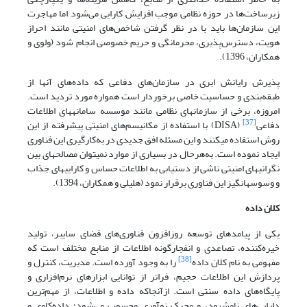
زیرساخت‌ها در حوزه نظامی موجب افزایش کارایی می‌شود اما مهاجرت
این سازمان‌ها باید با در نظر گرفتن شاخص‌های امنیتی مانند احراز
هویت، دسترس‌پذیری، محرمانگی و حریم خصوصی انجام شود (ولوی و
همکاران، 1396).
پذیرش رایانش ابری در سازمان‌های دفاعی که داده‌های آنها از
طبقه‌بندی و حساسیت خاصی برخوردار است همواره مورد تردید است.
امروزه، برخی از سازمان­های نظامی مانند موسسه سامانه­های اطلاعات
[37]
دفاعی
(DISA) با استفاده از مکانیسم‌های امنیتی پیشرفته از این
روش استفاده می­کنند و این مسئله افق جدیدی در به‌کارگیری این فناوری
ایجاد نموده است. به‌هرحال در بسیاری از موارد نمی­توان مصالحه­ای بین
نگرانی­های امنیتی ناشی از دستیابی به اطلاعات حساس و کارایی­های جذاب
و وسوسه­انگیز این فناوری برقرار نمود (هلیلی و همکاران، 1394).
کلان داده
یکی از پیامدهای توسعه روزافزون فناوری‌های فضای سایبر، تولید
خیره‌کننده، تصاعدی و انفجارگونه اطلاعات از منابع مختلف است که
[38]
مفهومی به نام کلان داده
را به وجود آورده است. مدیریت، کنترل و
پردازش این اطلاعات حجیم، فراتر از توانایی ابزارهای نرم‌افزاری و
پایگاه‌های داده سنتی است. ازآنجاکه داده و اطلاعات، از مهم‌ترین
دارایی‌های نامشهود، و محرک نوآوری محسوب می‌شود؛ داده‌کاوی و