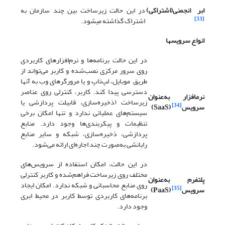
ابر انجمنی(اشتراکی)
در این حالت زیرساخت بین چند سازمان به
[33]
اشتراک گذاشته می­شود.
انواع سرویس­ها
در این حالت برنامه‌ها و نرم‌افزارهای کاربردی
روی سرور مرکزی نصب‌شده و کاربر می‌تواند از
طریق موبایل، لپ‌تاپ و یا مرورگرهای وب به آنها
دسترسی پیدا کند. کاربر، کنترلی روی عناصر
نرم­افزار به‌عنوان
زیرساخت (ذخیره‌سازی، قابیلت پردازشی یا
[34]
سرویس
(
SaaS
)
سیستم‌های عملیاتی ندارد و تنها امکان برخی
تنظیمات و پیکربندی‌ها وجود دارد. منابع
پردازشی، ذخیره‌سازی، شبکه و سایر منابع
رایانشی به‌صورت چند اجاره‌ای ارائه می‌شود.
در این حالت، امکان استفاده از سرویس‌های
مختلف روی زیرساخت فراهم‌شده و کاربر کنترلی
پلتفرم به‌عنوان
روی منابع محاسباتی و شبکه ندارد. امکان ایجاد
[35]
سرویس
(
PaaS
)
برنامه‌های کاربردی توسط کاربر در محیط ابری
وجود دارد.