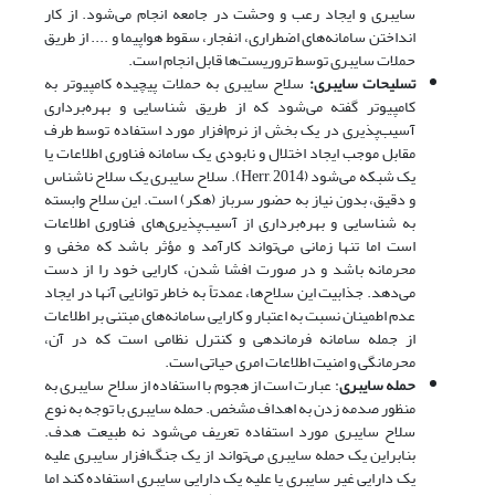
سایبری و ایجاد رعب و وحشت در جامعه انجام می‌شود. از کار
انداختن سامانه‌های اضطراری، انفجار، سقوط هواپیما و .... از طریق
حملات سایبری توسط تروریست‌ها قابل انجام است.
تسلیحات سایبری:
سلاح سایبری به حملات پیچیده کامپیوتر به
کامپیوتر گفته می‌شود که از طریق شناسایی و بهره‌برداری
آسیب‌پذیری در یک بخش از نرم‌افزار مورد استفاده توسط طرف
مقابل موجب ایجاد اختلال و نابودی یک سامانه فناوری اطلاعات یا
یک شبکه می‌شود (Herr, 2014). سلاح سایبری یک سلاح ناشناس
و دقیق، بدون نیاز به حضور سرباز (هکر) است. این سلاح وابسته
به شناسایی و بهره‌برداری از آسیب‌پذیری‌های فناوری اطلاعات
است اما تنها زمانی ‌می‌تواند کارآمد و مؤثر باشد که مخفی و
محرمانه باشد و در صورت افشا شدن، کارایی خود را از دست
می‌دهد. جذابیت این سلاح‌ها، عمدتاً به خاطر توانایی آنها در ایجاد
عدم اطمینان نسبت به اعتبار و کارایی سامانه‌های مبتنی بر اطلاعات
از جمله سامانه فرماندهی و کنترل نظامی است که در آن،
محرمانگی و امنیت اطلاعات امری حیاتی است.
حمله سایبری
: عبارت است از هجوم با استفاده از سلاح سایبری به
منظور صدمه زدن به اهداف مشخص. حمله سایبری با توجه به نوع
سلاح سایبری مورد استفاده تعریف می‌شود نه طبیعت هدف.
بنابراین یک حمله سایبری می‌تواند از یک جنگ‌افزار سایبری علیه
یک دارایی غیر سایبری یا علیه یک دارایی سایبری استفاده کند اما