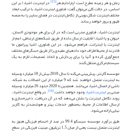
[15]
زمان و هر زمینه مطرح است (پارادایم هر
در اینترنت اشیاء) بر این
اساس، در حالت کلی می‌توان گفت؛ فناوری اینترنت اشیاء با ترکیب ابعاد
مختلف اینترنت شکل نوینی از تکامل اینترنت در فضای سایبر را به منصه
ظهور و بروز خواهد رساند.
اینترنت اشیاء، فناوری مدرنی است که در آن برای هر موجودی (انسان،
حیوان و یا اشیاء) قابلیت ارسال داده از طریق شبکه‌های ارتباطی، اعم از
اینترنت یا اینترانت، فراهم می‌شود. در این فناوری، اشیا پیرامون ما
قادرند از محیط اطراف خود داده­­های مفیدی را از طریق حسگرهای مختلف
جمع‌آوری کرده و آن­ها را برای پردازش و اتخاذ تصمیمات لازم به یک
سیستم مرکزی منتقل کنند
موسسه گارتنر، پیش‌بینی می‌کند تا سال 2018 بیش از 18 میلیارد وسیله
به اینترنت متصل خواهند ‌شد که 9 میلیارد از این اتصالات به شبکه،
ناشی از اتصال اشیاء می‌باشد. همچنین تا 2020 حدود 26 میلیارد وسیله
[16]
مبتنی بر
اینترنت اشیاء
وجود خواهد داشت
. در واقع اینترنت اشیاء،
روند تکامل اینترنت را نشان می‌دهد که در آن دریافت، ذخیره‌سازی و
ارسال اطلاعات از محیط، به‌منظور خدمات بهتر و هوشمندتر به کاربر
نهایی ارائه می‌شود.
طبق برآورد موسسه سیسکو 99.4 در صد از اجسام فیزیکی هنوز به
اینترنت متصل نیست یعنی از میان 1.5 تریلیون عینیت فیزیکی در سطح