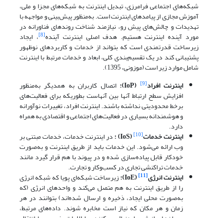
شبکه‌های اجتماعی فرامرزی، تبدیل اینترنت به شبکه‌های مجزا و ملی،
آموزش مجازی از پیامدهای اینترنت است. به‌منظور پیش‌بینی و مواجهه با
تهدیدات و چالش‌های پیش رو، نیازمند شناخت روندهای فناورانه در
[8]
مورد آینده اینترنت هستیم. هدف اصلی اینترنت آینده
، ایجاد
زیرساخت قدرتمندی است که بتواند از خدمات و کاربردهای نوظهور
پشتیبانی کند در یک تقسیم‌بندی کلی، ابعاد و خدمات مرتبط با اینترنت
شامل موارد زیر است (موزونی، 1395).
[9]
اینترنت افراد
(
IoP
):
اتصال کاربران به همدیگر به‌منظور
افزایش سطح ارتباط آنها بین آنهاست بطوریکه برای فعالیت‌های
برخط محدودیتی نداشته باشند. اینترنت افراد، تغییرات نوآورانه
و هوشمندانه بسیاری در فعالیت‌های اجتماعی و اقتصادی به همراه
دارد.
[10]
اینترنت خدمات
(
IoS
) :
در اینترنت خدمات، خدمات مبتنی بر
وب ارائه می‌شود. این خدمات باید از طریق اینترنت و به‌صورت
خودکار قابل پیاده‌سازی شده و در پیوند با هم قرار گیرد مانند
خدمات تراکنشی تجاری در کسب‌وکار و تجارت.
[11]
اینترنت انرژی
(
IoE
):
زیرساخت شبکه‌ای پویا که شبکه انرژی
را از طریق اینترنت به هم متصل می‌کند و واحدهای انرژی (که
به‌صورت محلی ایجاد، ذخیره و ارسال شده‌اند) بتوانند در هر
زمان و هر مکان که نیاز است مخابره شوند. داده‌های مرتبط،