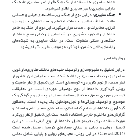
حمله سایبری به استفاده از یک جنگ‌افزار غیر سایبری علیه یک
دارایی سایبری یا غیر سایبری اطلاق نمی‌شود.
جنگ سایبری
: در این نوع از جنگ، زیرساخت‌های حیاتی و حساس
مانند اهداف نظامی، خدمات اجتماعی، سامانه‌های حمل‌ونقل،
انرژی، مخابرات و... هدف قرار می‌گیرد. این نوع از جنگ به خاطر
حمله از راه دور، دشواری در شناسایی و ردیابی منبع حمله از
جنگ‌های سنتی متفاوت است. در جنگ سایبری به شبکه‌های
رایانه‌ای نظامی دشمن نفوذ کرده و موجب تخریب آنها می‌شود.
روش‌شناسی
در این تحقیق به مفهوم‌سازی و توصیف جنبه‌های مختلف فناوری‌های نوین
سایبری و تهدیدات سایبری پرداخته شده است. بنابراین این تحقیق از
نظر هدف، از نوع کاربردی- توسعه‌ای است. این تحقیق از نظر ماهیت و
روش گردآوری داده‌ها از نوع توصیفی موردی است. در تحقیقات
توصیفی موردی محقق به دنبال مطالعه عمیق در چیستی و چگونگی یک
موضوع و توصیف ویژگی‌ها و تجزیه‌وتحلیل یک پدیده است. به‌منظور
گردآوری داده‌ها، از منابع کتابخانه‌ای، سایت‌های معتبر علمی، اسناد و
گزارش‌های داخلی و خارجی استفاده شده است. این تحقیق ازنظر رویکرد
مورداستفاده برای تجزیه‌وتحلیل داده‌ها از نوع کیفی است. در این
تحقیق، روایی و پایایی بر مبنای معیارهای کرسول محقق شده است
(Creswell,2014) در این روش، معیارهای روایی و پایایی شامل تماس