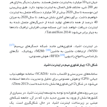
جهان تنها 10 میلیارد به اینترنت متصل هستند. به‌عبارت‌دیگر به ازای هر
نفر 200 شی‌ء مختلف قابل اتصال به اینترنت وجود دارد. طبق پیش‌بینی
این موسسه تا سال 2020 بیش از 50 میلیارد دستگاه متصل به اینترنت
خواهیم داشت. برآوردهای آماری نشان می‌دهد، تا سال 2020 به میزان
40 درصد از همه داده‌های تولید شده از حس‌گرهای متصل شده به
اینترنت دریافت خواهد شد؛ این مسئله موجب افزایش ترافیک داده‌ها
به چهار برابر می‌شود (Tan and Koo, 2014).
[17]
در اینترنت اشیاء، فناوری‌هایی مانند شبکه حسگرهای بی‌سیم
[18]
(WSN)، ارتباطات ماشین به ماشین
(M2M)، روباتیک، تگ‌های
[19]
بازشناسی با امواج رادیویی
(RFID)، هوش مصنوعی،
شکل (2): چهار فناوری مهم در اینترنت اشیاء
سامانه‌های سرپرستی و اکتساب داده (SCADA) سامانه موقعیت‌یاب
جهانی (GPS) و هوش مصنوعی برای تحلیل و مدیریت داده‌ها استفاده
می‌شود در شکل(2) این فناوری‌ها نشان داده شده است (Zhou, 2013).
بررسی روندهای فناورانه و توجه به توسعه اینترنت اشیاء در بسیاری از
کشورها نشان از ورود به عصری جدید دارد که در آن، جامعه شبکه‌ای
مبتنی بر زیرساخت اینترنت اشیاء در حال شکل‌گیری است. یک