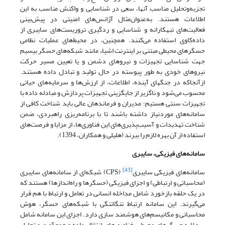
تجزیه‌وتحلیل مناسب آنها، سعی در شناسایی و واکنش مناسب به این
اطلاعات هستند. به‌عنوان‌مثال آژانس‌های امنیتی در پیش‌بینی
فعالیت‌های تبهکارانه و شناسایی و ردگیری تروریست‌های سایبری از
داده‌کاوی استفاده می‌کنند. همچنین، در محیط‌های عملیات نظامی
حسگرهای محیطی مبتنی بر اینترنت اشیاء مانند شبکه‌های حسگر بیسیم
جهت شناسایی تجهیزات و نیروهای دشمن و یا تعیین مسیر حرکت
نیروهای خودی به طور پیوسته در حال تولید و تبادل داده هستند.
ازآنجاکه در جنگ­های آینده، اطلاعات، از ارزش‌ها و سرمایه‌های حیاتی
محسوب می‌شود و ناگزیر از جایگزینی تجهیزات پردازش و مبادله داده با
تجهیزات سنتی هستیم؛ مدیران و فرماندهان عالی باید شناخت کافی از
سامانه‌های موردنیاز داشته باشند تا با برنامه‌ریزی راهبردی، ضمن
شناخت تهدیدات و آسیب‌پذیری‌های این فناوری‌ها، از مزایا و فرصت‌های
استفاده از آن بهره لازم را ببرند (هلیلی و همکاران، 1394).
سامانه‌های فیزیکی، سایبری
[43]
سامانه‌های فیزیکی سایبری
(CPS) شبکه‌ای از سامانه‌های سایبری
(محاسباتی و ارتباطی) و اجزای فیزیکی (حسگرها و راه‌اندازها) هستند که
در یک حلقه بازخورد شامل مداخله انسانی در تعامل و ارتباط با هم قرار
می‌گیرند. این سامانه ارتباط تنگاتنگی با شبکه‌های حسگر، هوش
محاسباتی و مکانیسم‌های هوشمند سازی دارد. اجزای این سامانه شامل
سه لایه حسگرهای محیطی، فناوری‌های انتقال داده و جمع‌آوری و تحلیل