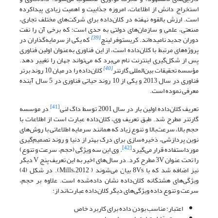
استخراج دانش از اطلاعات، امروزه جذابیت و اهمیت زیادی پیداکرده
است. ارزش بالقوه نهفته در کلان‌داده برای شرکت‌های مختلف تجاری،
صنعتی، علمی و سازمان‌های دولتی به حدی است؛ که برخی آن را نفت
[39]
دوران جدید نامیده‌اند. کریستوفر لینچ
که یکی از سرمایه‌گذاران در
پروژه‌های مرتبط با کلان‌داده است، از این فناوری به‌عنوان اولین فناوری
پس از شکل‌گیری اینترنت نام می‌برد که می‌تواند جهان را تغییر دهد.
[40]
مؤسسه تحقیقات بین‌المللی گارتنر
کلان‌داده را در میان 10 روند برتر
فناوری در سال 2013 و یکی از 10 روند حیاتی فناوری در 5 سال آینده
معرفی نموده است.
[41]
تعریف کلان‌داده اولین بار در سال 2001 توسط داگ لنی
در موسسه
گارتنر مطرح شد. طبق تعریف وی، کلان‌داده عبارت است از اطلاعات با
حجم بالا، سرعت‌بالا و تنوع زیاد که همانند سرمایه اطلاعاتی با روش‌های
نوین پردازشی، ذخیره‌سازی برای درک بهتر از دنیا و روند تصمیم‌گیری
[42]
مورداستفاده قرار می‌گیرد
. وی این سه ویژگی (حجم، سرعت و تنوع)
را تحت عنوان 3V مطرح کرد. در سال‌های اخیر به این تعریف پنج V دیگر
نیز اضافه شد که با 8Vs بیان می‌شوند ( 2012،Mills). در شکل (4)
ویژگی‌های هشتگانه کلان‌داده نشان داده‌شده است. علاوه بر حجم،
سرعت و تنوع داده ویژگی‌های دیگر کلان‌داده عبارت‌اند از:
اعتبار: مناسب بودن داده برای کاربرد خاص