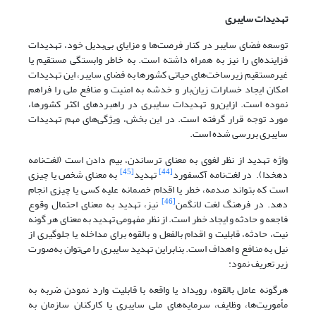
تهدیدات سایبری
توسعه فضای سایبر در کنار فرصت‌ها و مزایای بی‌بدیل خود، تهدیدات
فزاینده‌ای را نیز به همراه داشته است. به خاطر وابستگی مستقیم یا
غیرمستقیم زیرساخت‌های حیاتی کشورها به فضای سایبر، این تهدیدات
امکان ایجاد خسارات زیان‌بار و خدشه به امنیت و منافع ملی را فراهم
نموده است. ازاین‌رو تهدیدات سایبری در راهبردهای اکثر کشورها،
مورد توجه قرار گرفته است. در این بخش، ویژگی‌های مهم تهدیدات
سایبری بررسی شده است.
واژه تهدید از نظر لغوی به معنای ترساندن، بیم دادن است (لغت‌نامه
[45]
[44]
دهخدا). در لغت‌نامه آکسفورد
تهدید
به معنای شخص یا چیزی
است که بتواند صدمه، خطر یا اقدام خصمانه علیه کسی یا چیزی انجام
[46]
دهد. در فرهنگ لغت لانگمن
نیز، تهدید به معنای احتمال وقوع
فاجعه و حادثه و ایجاد خطر است. از نظر مفهومی تهدید به معنای هر گونه
نیت، حادثه، قابلیت و اقدام بالفعل و بالقوه برای مداخله یا جلوگیری از
نیل به منافع و اهداف است. بنابراین تهدید سایبری را می‌توان به‌صورت
زیر تعریف نمود:
هرگونه عامل بالقوه، رویداد یا واقعه با قابلیت وارد نمودن ضربه به
مأموریت‌ها، وظایف، سرمایه‌های ملی سایبری یا کارکنان سازمان به