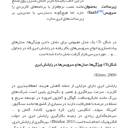
در این حالت بااینکه کاربر امکان کنترل روی منابع
زیرساخت به‌عنوان
مانند نصب نرم‌افزار یا برنامه‌های کاربردی را
[36]
سرویس
(
IaaS
)
دارد اما هیچ‌گونه دسترسی یا مدیریتی بر
زیرساخت‌های ابری ندارد.
در شکل (3) یک مدل مفهومی برای نشان دادن ویژگی‌ها، مدل‌های
پیاده‌سازی و انواع سرویس‌های بکار رفته در رایانش ابری که در جداول
... و.... موردبررسی قرار گرفت نشان داده شده است
شکل(3): ویژگی‌ها، مدل‌ها و سرویس‌ها در رایانش ابری
(2009، Klems).
رایانش ابری دارای مزایایی از جمله کاهش هزینه، انعطاف‌پذیری در
کاربرد، سرعت بهره‌گیری و تعمیر و نگهداری پایین است شرکت‌های
بزرگ مانند مایکروسافت، گوگل و آمازون امروزه در توسعه سریع و
تسلط در عرصه با هم رقابت دارند در بسیاری از کشورها مانند سنگاپور،
آمریکا، سوئد، انگلیس، ژاپن، کره جنوبی، کانادا، آلمان و ...
سرمایه‌گذاری زیادی در زمینه بکارگیری رایانش ابری در دولت
الکترونیک، انجام شده است (Bhisikar, 2011). بهره‌گیری از رایانش ابری،
به خاطر استفاده حداکثری از منابع، کاهش هزینه‌ها و یکپارچگی