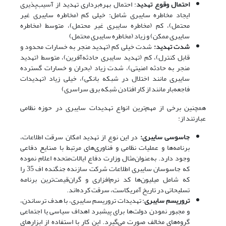
احتمال وقوع تهدید
: احتمال بهره‌برداری تهدید از آسیب‌پذیری
ایجاد مخاطره سایبری شامل: خیلی کم (مخاطره سایبری غیر
محتمل)، کم (مخاطره سایبری غیر محتمل)، متوسط (مخاطره
سایبری ممکن) و زیاد (مخاطره سایبری محتمل)
شدت تهدید:
شدت خیلی کم (تهدید منجر به خسارات محدود و
قابل کنترل)، کم (تهدید سایبری حادثه‌آفرین)، متوسط (تهدید
منجر به حادثه امنیتی)، شدت زیاد (بحران و خسارات گسترده
سایبری مانند اختلال در شبکه بانکی)، خیلی زیاد (تهدیدات
فاجعه‌بار مانند از کار افتادن شبکه برق سراسری)
همچنین برخی از مهم‌ترین انواع تهدیدات سایبری در حوزه نظامی
عبارتند از:
جاسوسی سایبری:
در این نوع از تهدید امکان سرقت اطلاعات،
برنامه‌ها و عملیات نظامی و فناوری‌های مرتبط با صنایع دفاعی
وجود دارد. به‌عنوان‌مثال وزارت دفاع ایالات‌متحده اعلام نموده
که جاسوسان سایبری اطلاعات شرکت سازنده جنگنده اف 35 را
که شامل میلیون‌ها کد نرم‌افزاری و گران‌قیمت‌ترین برنامه
تسلیحاتی در تاریخ آمریکاست، سرقت کرده‌اند.
تروریسم سایبری
: تهدیدات تروریسم سایبری، با هدف ترساندن،
و مجبور نمودن دولت‌ها برای پیشبرد اهداف سیاسی یا اجتماعی
گروه‌های مخالف صورت می‌گیرد. این کار با استفاده از ابزارهای