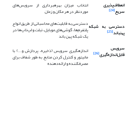
انعطاف‌پذیری
انتخاب میزان بهره­برداری از سرویس‌های
[24]
سریع
موردنظر در هر مکان و زمان
دسترسی به قابلیت‌های محاسباتی از طریق انواع
دسترسی به شبکه
پلتفرم‌ها، گوشی‌های موبایل، تبلت و لپ‌تاپ‌ها در
[25]
پهن­باند
یک شبکه پهن باند
سرویس
اندازه­گیری سرویس (ذخیره، پردازش و...) با
[26]
قابل‌اندازه‌گیری
مانیتور و کنترل کردن منابع به طور شفاف برای
مصرف­کننده و ارائه‌دهنده