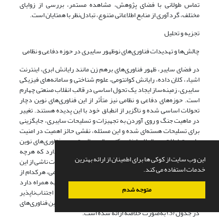
تماس طولانی با فضای پژوهش، مشاهده مستمر، بررسی از زوایای
مختلف، گردآوری از منابع اطلاعاتی متنوع، تبادل‌نظر با همتایان است.
تجزیه و تحلیل
چالش‌ها و تهدیدات فناوری‌های نوظهور سایبری در حوزه دفاعی و نظامی
در فضای سایبر، ظهور فناوری‌های برهم زن مانند رایانش ابری، اینترنت
اشیاء، کلان داده، رایانش کوانتومی، علوم شناختی و سامانه‌های فیزیکی
سایبری، زمینه‌ساز ایجاد یک تحول اساسی در قالب انقلاب صنعتی چهارم
است. حوزه‌های دفاعی و نظامی نیز متأثر از این فناوری‌های نوین دچار
تحولات اساسی شده و ناگزیر از انطباق خود با این پدیده هستند. تغییر
در ماهیت جنگ و روی آوردن به تجهیزات و تسلیحات سایبری، جایگزینی
برای تسلیحات هسته‌ای شده و این مسئله، نقشی حائز اهمیت در امنیت
ملی و تعاملات بین‌المللی ایفا می‌کند. بااین‌حال، توسعه فناوری‌های نوین
فضای سایبر تهدیدات و مخاطرات متنوعی را به همراه دارد که هرچه
این وب سایت از کوکی ها برای اطمینان از ارائه بهترین
وابستگی به این فضا بیشتر باشد عمق و میزان تأثیر مخاطرات ناشی از این
خدمات استفاده می کند.
تهدیدات نیز بیشتر خواهد بود. در حوزه‌های دفاعی و نظامی، هرکدام از
کلان‌روندهای فناورانه فضای سایبر، چالش‌ها و تهدیداتی به همراه دارد
متوجه شدم
که لزوم مواجهه فعال و هوشمندانه با آنها امری ضروری و اجتناب‌ناپذیر
است. در این بخش، برخی از کاربردها و تهدیدات سایبری این فناوری‌های
در جدول (3) به‌صورت خلاصه ارائه شده است.