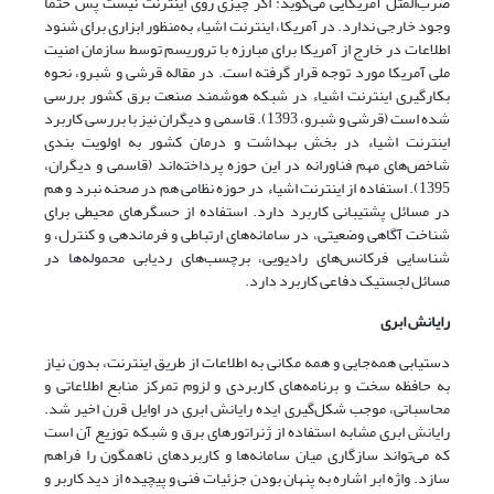
ضرب‌المثل آمریکایی می‌گوید: اگر چیزی روی اینترنت نیست پس حتماً
وجود خارجی ندارد. در آمریکا، اینترنت اشیاء به‌منظور ابزاری برای شنود
اطلاعات در خارج از آمریکا برای مبارزه با تروریسم توسط سازمان امنیت
ملی آمریکا مورد توجه قرار گرفته است. در مقاله قرشی و شبرو، نحوه
بکارگیری اینترنت اشیاء در شبکه هوشمند صنعت برق کشور بررسی
شده است (قرشی و شبرو، 1393). قاسمی و دیگران نیز با بررسی کاربرد
اینترنت اشیاء در بخش بهداشت و درمان کشور به اولویت بندی
شاخص‌های مهم فناورانه در این حوزه پرداخته‌اند (قاسمی و دیگران،
1395). استفاده از اینترنت اشیاء در حوزه نظامی هم در صحنه نبرد و هم
در مسائل پشتیبانی کاربرد دارد. استفاده از حسگرهای محیطی برای
شناخت آگاهی وضعیتی، در سامانه‌های ارتباطی و فرماندهی و کنترل، و
شناسایی فرکانس‌های رادیویی، برچسب‌های ردیابی محموله‌ها در
مسائل لجستیک دفاعی کاربرد دارد.
رایانش ابری
دستیابی همه‌جایی و همه مکانی به اطلاعات از طریق اینترنت، بدون نیاز
به حافظه سخت و برنامه‌های کاربردی و لزوم تمرکز منابع اطلاعاتی و
محاسباتی، موجب شکل‌گیری ایده رایانش ابری در اوایل قرن اخیر شد.
رایانش ابری مشابه استفاده از ژنراتورهای برق و شبکه توزیع آن است
که می‌تواند سازگاری میان سامانه‌ها و کاربردهای ناهمگون را فراهم
سازد. واژه ابر اشاره به پنهان بودن جزئیات فنی و پیچیده از دید کاربر و