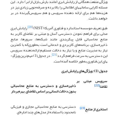
ویژگی منفعت همگانی از رایانش ابری (مانند بارش باران از ابر) دارد. این
مسئله کارایی سامانه­های اطلاعاتی را بالا برده و صرفه‌جویی زیادی نیز در
هزینه‌ها هم برای ارائه دهنده سرویس و هم سرویس‌گیرنده در بر
خواهد داشت.
[20]
طبق تعریف موسسه استاندارد و فناوری آمریکا (NIST)
رایانش ابری
مدلی برای فراهم نمودن دسترسی آسان و مبتنی بر تقاضای کاربر به
منابع محاسباتی قابل پیکربندی مانند شبکه‌ها، سرورها، منابع
ذخیره‌سازی، برنامه‌های کاربردی و خدماتی است به‌طوری‌که با کمترین
نیاز به مدیریت منابع و یا نیاز به دخالت مستقیم ارائه‌دهنده سرویس
[21]
این دسترسی به سرعت فراهم گردد
. در جدول(1) مهم‌ترین ویژگی­
های این فناوری به‌طور خلاصه آمده است.
جدول (1): ویژگی‌های رایانش ابری
سرویس مبتنی بر
ذخیره‌سازی و دسترسی به منابع محاسباتی
[22]
تقاضا
بدون دخالت انسانی بر اساس تقاضای بهره‌بردار
دسترسی به منابع محاسباتی مجازی و فیزیکی
[23]
استخری از منابع
نامحدود با استفاده از مدل‌های چند اجاره‌ای