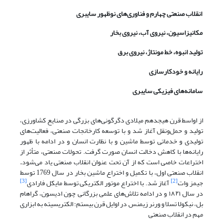
انقلاب صنعتی چهارم و فناوری‌های نوظهور سایبری
مکانیزاسیون، نیروی آب، نیروی بخار
تولید انبوه، خط مونتاژ، نیروی برق
رایانه و خودکارسازی
سامانه‌های فیزیکی سایبری
از اواسط قرن هیجدهم میلادی دگرگونی‌های بزرگی در صنایع کشاورزی،
تولید و حمل‌ونقل آغاز شد و با توسعه کارخانجات صنعتی، فعالیت‌های
تولیدی و خدماتی توسط ماشین و با نظارت انسان و در ادامه با ظهور
رایانه‌ها با کاهش دخالت انسان صورت گرفت. تحولات صنعتی، متأثر از
اختراعات خاصی است که از آن تحت عنوان انقلاب صنعتی یاد می‌شود
.
انقلاب صنعتی اول، با تکمیل و اختراع ماشین بخار در سال 1769 توسط
[3]
[2]
جیمز وات
آغاز شد. با اختراع موتور الکتریکی توسط مایکل فارادی
در سال ۱۸۲۱ و در ادامه تلاش‌های علمی بزرگانی چون ادیسون، گراهام
بل، نیکولا تسلا و ورنر زیمنس در اوایل قرن بیستم؛ الکتریسیته به ابزاری
مهم در انقلاب صنعتی