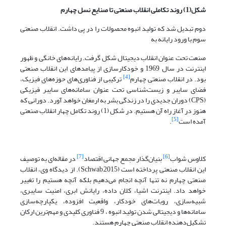
شکل(1) روند تکاملی انقلاب صنعتی تا صنایع نسل چهارم
دوم تبدیل شد که تولید انبوه محصولات را در پی داشت. انقلاب صنعتی
سوم با ورود رایانه به
صنعت تحت عنوان انقلاب دیجیتال شکل گرفت. رایانه‌های خانگی و ظهور
اینترنت در سال 1969 و خودکارسازی از پیامدهای این انقلاب صنعتی
[4]
بود. در انقلاب صنعتی چهارم
ترکیبی از فناوری‌های حوزه‌های فیزیک،
فضای سایبر و زیست‌شناسی تحت عنوان سامانه‌های سایبر فیزیکی
(CPS) دوران جدیدی را در زندگی بشر به ارمغان خواهد آورد. دورانی که
هنوز در آغاز راه آن هستیم. در شکل (1) روند تکامل چهار انقلاب صنعتی
[5]
آمده است
.
[7]
[6]
کلاوس شواب
بنیان‌گذار مجمع جهانی اقتصاد
در مقاله‌ای به توصیف
این انقلاب صنعتی پرداخته است (Schwab,2015). از دیدگاه وی، انقلاب
صنعتی چهارم نه تنها آنچه انجام می‌دهیم بلکه آنچه هستیم را تغییر
خواهد داد. اینترنت اشیا، کلان داده، رایانش ابری، امنیت سایبری،
شبیه‌سازی، روبات‌های خودکار، واقعیت افزوده، یکپارچه‌سازی
سامانه‌ها و دیجیتالی شدن تولید انبوه ، 9 فناوری کلیدی و مهم‌ترین ارکان
تشکیل‌دهنده انقلاب صنعتی چهارم هستند.