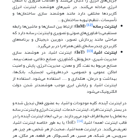
جریان‌های انرژی را دنبال می‌کنند و اطلاعات ضروری با انتقال
انرژی مبادله می‌کنند. در شهرهای هوشمند، اینترنت انرژی
کاربردها مختلفی دارد مانند هوشمند سازی ساختمان‌ها و
تأسیسات ، تنظیم تهویه ساختمان و...
[12]
اینترنت رسانه
(
IoM
):
ارتباط بین انسان‌ها و ماشین‌ها رابطه
مستقیمی با فناوری‌های صوتی و تصویری و اینترنت رسانه دارد که
مباحثی مانند پردازش تصویر، دوربین دیجیتال و برنامه‌های
کاربردی چندرسانه‌ای تلفن همراه را در بر می‌گیرد.
[13]
اینترنت اشیاء
(
IoT
):
اینترنت اشیاء در هوشمند سازی
مدیریت شهری، حمل‌ونقل، کشاورزی، صنایع دفاعی، صنعت بیمه،
صنایع مربوط به نفت، گاز و معدن، مدیریت انرژی، پایش و امنیت
اماکن عمومی و خصوصی، خرده‌فروشی، لجستیک، بانک‌ها،
بهداشت و درمان، هتلداری و .... استفاده می‌شود. استفاده از
اینترنت اشیاء و رایانش ابری موجب هوشمندتر شدن دولت
الکترونیک می‌شود
در اینترنت آینده، کلیه موجودات و اشیاء به عضوی فعال تبدیل شده و
در بستر، اینترنت افراد، اینترنت خدمات، اینترنت انرژی و اینترنت رسانه
به تعامل با محیط اطراف خود می‌پردازند. برخی، ابعاد اینترنت آینده را در
[14]
قالب اینترنت (همه) اشیاء
(IoE) یا به طور خلاصه اینترنت اشیاء
تعریف می‌کنند. در اینترنت همه اشیاء، صحبت از هر شخص، هر چیز، هر
سرویس، هر شبکه، هر مسیر، هر کسب‌وکار، هر قطعه، هر مکان، هر