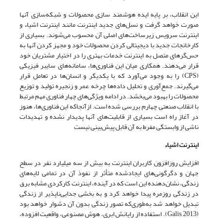
این انقلاب، بر پایه ایده هوشمند سازی محصولات و شبکه‌سازی آنها
صورت خواهد گرفت و نسل‌های جدید اینترنت مانند اینترنت اشیاء و
اینترنت سرویس زیرساخت‌های اصلی آن محسوب می‌شوند. بسیاری از
کارخانجات جدید با دیجیتالی کردن محصولات خود و مجهز کردن آنها به
حس‌گرهای متصل به اینترنت خدمات بهتری را در اختیار مشتریان خود
قرار می‌دهند. همکاری میان این فناوری‌ها، سامانه‌های سایبر فیزیکی
(CPS) را به وجود می‌آورد که با یکدیگر و انسان‌ها در تعامل قرار
می‌گیرند. جمع‌آوری و تحلیل داده‌ها چرخه عمر و زنجیره تولید و توزیع
محصولات را بهبود می‌بخشد. در ادامه ویژگی‌های چهار فناوری مهم مرتبط
با انقلاب صنعتی چهارم بررسی شده است. ازآنجاکه این فناوری‌ها، هنوز
در آغاز راه است بسیاری از قابلیت‌های آنها پدیدار نشده و تهدیدات
ناشی از وابستگی مفرط به آن قابل پیش‌بینی نیست
اینترنت اشیاء
افزایش روزافزون کاربران اینترنت به بیش از سه میلیارد نفر در سطح
جهان و دگرگونی‌های ایجادشده متأثر از نفوذ آن در تمامی لایه‌های
زندگی، نشان‌دهنده این است که در آینده، اینترنت کارکردی مشابه برق
در زندگی روزمره پیدا خواهد کرد و به بخشی جدایی‌ناپذیر از زندگی
تبدیل خواهد شد به‌طوری‌که تصور زندگی بدون آن دشوار خواهد بود
(Galis, 2013). استفاده از رایانش ابری، هوش مصنوعی، واقعیت افزوده،