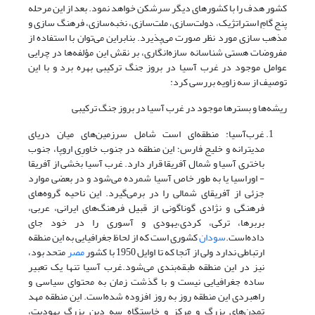
کشور هدف را با کشورهای دیگر سرشکن خواهد نمود. بعد از این مرحله
پنج گامِ استراتژیک، دولت‌سازی، ملت‌سازی، نخبه‌سازی، فرهنگ سازی و
مذهب سازی مورد نظر صورت می‌پذیرد. بنابراین می‌توان با استفاده از
مفروضات هستی شناسانه سازه‌انگاری، بر نقش این مؤلفه‌ها در چرایی
عوامل موجود در غرب آسیا در بروز جنگ ترکیبی بهره برد و با این
توصیف از سه زاویه بررسی کرد:
ریشه‌ها و بسترها موجود در غرب آسیا در بروز جنگ ترکیبی
غرب‌آسیا: منطقه‌ای است شامل سرزمین‌های میان دریای
مدیترانه و خلیج فارس؛ این منطقه در جنوب خاورِی اروپا، جنوب
باختری آسیا و شمال آفریقا قرار دارد. غرب آسیا بخشی از آفریقا
- اوراسیا یا به طور خاص آسیا شمرده می‌شود و در بعضی موارد
جزئی از آفریقای شمالی را در برمی‌گیرد. این ناحیه گروه‌های
فرهنگی و نژادی گوناگونی از قبیل فرهنگ‌های ایرانی، عربی،
بربرها، ترکی، کردی،یهودی و آسوری را در خود جای
داده‌است.
سودان
کشوری است که از لحاظ جغرافیایی به این منطقه
ارتباطی ندارد ولی از آنجا که تا اوایل 1950 با کشور
مصر
متحد بود،
نیز در این منطقه طبقه‌بندی می‌شود.غرب آسیا تنها یک تعبیر
ساده جغرافیایی نیست و با گذشت زمان به محتوای سیاسی و
راهبردی این منطقه روز به روز افزوده شده‌است. این منطقه مهد
تمدن‌های بزرگ و مرکز و خاستگاه سه دین بزرگ یهودیت،