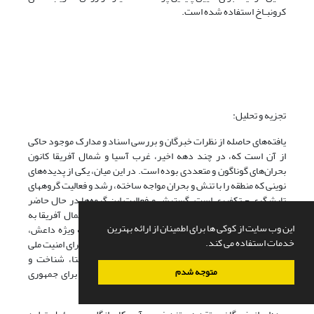
کرونبـاخ استفاده شده است.
تجزیه و تحلیل:
یافته‌های حاصله از نظرات خبرگان و بررسی اسناد و مدارک موجود حاکی
از آن است که، در چند دهه اخیر، غرب آسیا و شمال آفریقا کانون
بحران‌های گوناگون و متعددی بوده است. در این میان، یکی از پدیده‌های
نوینی که منطقه را با تنش و بحران مواجه ساخته، رشد و فعالیت گروههای
تارشگری - تکفیری است. گسترش و فعالیت این گروه‌ها در حال حاضر
یکی از مهم‌ترین معضلات منطقه راهبردی غرب آسیا و شمال آفریقا به
این وب سایت از کوکی ها برای اطمینان از ارائه بهترین
شمار می‌رود. علاوه بر این، امروزه گروه‌های تارشگری به ویژه داعش،
خدمات استفاده می کند.
علاوه بر تهدیدات منطقه‌ای و بین‌المللی، تهدیدی جدی نیز برای امنیت ملی
جمهوری اسلامی ایران به‌شمار می‌روند. در همین راستا، شناخت و
متوجه شدم
پیگیری ماهیت این گروه از نظر منافع حیاتی و امنیت ملی برای جمهوری
اسلامی ایران حائز اهمیت بسیار است.