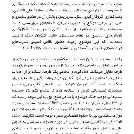
صورت مستقیم در معادلات امنیتی منطقه وارد شده‌اند، که با بهره‌گیری
از شیوه‌ها و ابزارهای مبارزاتی غیرقانونی؛ مانند عملیات‌های انتحاری،
بمب گذاری، گروگان‌گیری، قتل، سربریدن و پخش آن در فضای سایبری و
حتی در برخی مواقع با مدیریت برخی اقدام‌های تروریستی مانند
سازماندهی داعش،‌ و دهها سازمان تارشگری تکفیری، باعث شکل‌گیری
گویش‌های جدیدی در نظام بین‌الملل؛ مانند گفتمان جنگ ترکیبی
شده‌اند، که این موضوع زمینه حضور نظامی امنیتی قدرت‌های
فرامنطقه‌ای را در غرب‌آسیا در پی داشته است. (نجات:1395، 24)
رقابت تسلیحاتی: بدین معناست که کشورهای متخاصم در چرخه‌ای از
هراس متقابل به دام می‌افتند و هر یک از طرفین خود را در معرض تهدید
طرف مقابل می‌داند. آمادگی‌های دفاعی یک طرف، نشانه‌ای از اهداف
تهاجی طرف مقابل تلقی می‌شود که این امر می‌تواند یکی از علت‌های بروز
جنگ به شمار آید. نورمن کازئید در مطالعه‌ای کامپیوتری، تمامی
مسابقات تسلیحاتی تاریخ را مطالعه کرد تا معلوم کند که مسابقه
تسلیحاتی موجب جنگ می‌شود یا ضامن صلح، وی به این نتیجه رسید که
از 650 سال پیش از میلاد تا عصر حاضر، 1965 مسابقه تسلیحاتی وجود
داشته است که از این تعداد تنها 16 مورد به جنگ منتهی نشده و اکثر این
موارد استثنایی نیز با سقوط اقتصادی همراه بوده است. (کازئید،1386:
156) اگر دیدگاه این صاحب نظر را در مورد خصومت سیاسی به عنوان
علل و عوامل بروز رقابت تسلیحاتی در جهان بپذیریم، تا حد زیادی