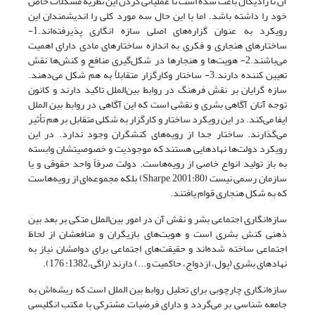
آن تا رادیکال باعث شده است تا عملیاتی کردن این نظریه مشکلات خاص
خود را داشته باشد. اما با این حال سه مورد کلی را اندیشمندان این
رویکرد به عنوان گزاره‌های اصلی سازه انگاری پذیرفته‌اند.1-
ساختارهای هنجاری و فکری به اندازه ساختارهای مادی دارای اهمیت
می‌باشند.2- هویت‌ها و هنجارها در شکل‌گیری منافع و کنش‌ها نقش
تعیین کننده دارند.3- ساختار وکارگزار متقابلاً به هم شکل می‌دهند.
سازه گرایان بر نقش فرهنگ در روابط بین‌الملل تاکید دارند و کانون
توجه آنان آگاهی بشری و نقشی است که این آگاهی در روابط بین الملل
ایفا می‌کند. در این رویکرد ساختار و کارگزار به شکلی متقابل بر هم تأثیر
می‌گذارند. ساختار جدا از رویه‌های کنشگران وجود ندارد. در این
رویکرد دولت‌ها نهادهایی هستند که موجودیت و خصوصیتشان وابسته
به باز تولید انواع خاصی از رویه‌هاست. دولت صرفاً واحد حقوقی و یا
سازمان رسمی نیست (Sharpe, 2001:80) بلکه مجموعه‌ای از رویه‌هاست
که به شکل هنجاری قوام یافتند.
سازه‌انگاری اجتماعی بشر و نقش آن در امور بین‌الملل متکی بر بعد بین
ذهنی کنش بشری است و هویت‌های بازیگران و منافعشان از لحاظ
اجتماعی ساخته شده‌اند و حقیقت‌های اجتماعی برای دوامشان نیاز به
نهادهای بشری (پول، ازدواج، حاکمیت و...) دارند (راگی،1382: 176).
سازه‌انگاری چارچوبی برای تحلیل روابط بین الملل است که ریشه‌اش به
جامعه شناسی بر می‌گردد و دارای فرضیات مشترکی با مکتب انگلیسی