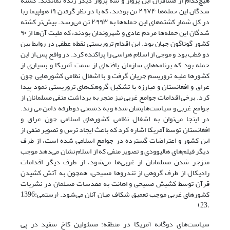
هیچ‌کدام از مسافران این پرواز و سه پرواز دیگر زنده نماندند. کشته
شدگان این حمله‌ها ۲٬۹۷۴ تن بودند، که با در نظر گرفتن ۱۹ هواپیما ربا
در کل شمار کشته‌های این حمله‌ها به ۲٬۹۹۳ تن می‌رسد. بیش‌تر کشته
شدگان این حمله‌ها مردم عادی و شهروندان بودند، که ملیت آن‌ها از ۹۰
کشور گوناگون جهان بود. این اقدام تروریستی نقطه عطفی در روابط بین
دو قطب بود و موجی از اسلام هراسی را پراکنده کرد. در واقع پس از این
حمله بود که برنامه‌های سازمان یافته‌ای از سمت آمریکا و بسیاری از
کشورها علیه تروریسم جریان گرفت و با اشغال نظامی کشورهایی چون
عراق و افغانستان و مبارزه با تشکیل گروهک‌های تروریستی نمود پیدا
کرد. برخی اقدامات جوامع غربی نیز منجر به برداشت منفی مسلمانان از
جوامع غربی و سیاست‌هایشان شده و به دشمنی دوطرفه دامن می زند.
در اینجا می‌توان به اشغال نظامی کشورهای اسلامی چون عراق و
افغانستان توسط آمریکا اشاره کرد که باعث ایجاد ترس و تصویر منفی از
این کشور و اعتراضات گسترده در جوامع اسلامی شده است، از طرف
دیگر فیلم‌های هالیوودی و تصویر منفی که از اسلام نشان می‌دهد موجب
منزجر شدن مسلمانان از غربی‌ها می‌شود، از طرف دیگر اقدامات
رادیکال از طرف گروهی از تندروها مسیحی، همچون به آتش کشیدن
قرآن توسط کشیش مسیحی و اهانت به مقدسات مسلمان در نشریات
کشورهای غربی موجب تعمیق شکاف میان آنان می‌شود. (رستمی:1396
،23)
سیاست‌های دوگانه آمریکا در منطقه: مسئولین کاخ سفید در پی