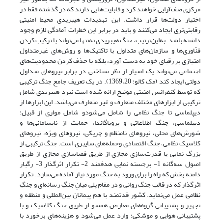
مرکزی صف‌آرایی خواهند کرد و قابلیت‌هایی دارند که در گذشته فقط در
اختیار دولت‌ها قرار داشت. این تهدیدات هیبریدی محیط امنیتی
رقابتی‌تری ایجاد می‌کنند و باید در برابر این خطرات آمادگی لازم وجود
داشته باشد. به‌این‌ترتیب، جنگ هیبریدی نه‌تنها می‌تواند با ترکیب کردن
فنّاوری‌ها و سازمان‌های متداول با تاکتیک‌ها و روش‌های غیرمتداول
امتیازی بر رقبای خود به دست آورد، بلکه با حذف کردن محدودیت‌های
اجتماعی می‌تواند یک امتیاز از نظر شناختی در برابر نیروهای متداول
دولتی ایجاد کند (مک کالو: 1369،20). در یک تعریف جامع جنگ ترکیبی
که توسط کنفرانس امنیتی مونیخ ارائه شده است نبرد هیبریدی شامل
ترکیبی از ابزارهای مختلف متعارف و غیر متعارف می‌باشد. این ابزارها از
دیپلماسی تا جنگ نظامی را شامل می‌شودو شامل مواری از قبیل:
دیپلماسی، جنگ اطلاعاتی و پروپاگاندا، حمایت از نابسامانی‌ها و
شورش‌های محلی، نیروهای نامنظم و چریکی، نیروهای ویژه، نیروهای
کلاسیک نظامی، جنگ اقتصادی وحمله‌های سایبری است. جنگ ترکیبی از
بزرگ نمایی یا قدرت‌سازی مجازی از طریق فضاسازی مجازی از طریق
اصول سه‌گانه 1- برجسته نمایی هدفمند 2- تکرار اثرگذار 3- رگبار
دامنه بخش که راه را برای ورود به جنگ مورد نیاز آماده می‌سازد. تکرار
اثرگذار که در قالب جنگ روانی و در مقام پلی میانِ جنگِ رسانه‌ای و جنگِ
نظامی عمل می‌نماید. کشور قدتمند با هم پیمانان بین‌المللی و منطقه و
تجهیز و پشتیبانی گروه‌های معارض همسو از طریق جنگ کلاسیک و با
پشتیبانی هوایی و موشکی؛ وارد عمل می‌شود و هزینه‌های برخورد با