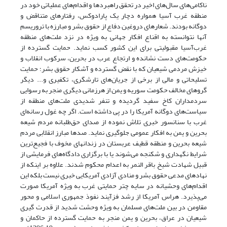
ناکامی‌های سال‌های اخیر در تحقق راهبردها و اقدام‌های عملیاتی خود در
منطقه غرب آسیا همواره دچار یک پارادوکس، رفتارهای متناقض و
دوگانه بودند. شعارهای دروغین دفاع از حقوق بشر و مبارزه با تروریسم
آنها نتوانسته به اقناع افکار جهانی به ویژه در نزد ملت‌های منطقه
غرب‌آسیا مقبولیتی برای این کشور کسب نماید. حمایت گسترده از
حکومت‌های دست نشانده و ارتجاع عرب در بحرین، سرکوب انقلاب و
خیزش مردمی شیعیان که با نقض گسترده و آشکار حقوق بشر؛ حمایت
تسلیحاتی و مالی از برخی از جریان‌های تارشگری، تکفیری و... دیگر
گروهای مخالف حکومت سوریه و یمن از هرزمانی دیگری منجر به رسوایی
سردمداران کاخ سفید گردیده و تنفر شدیدی ملت‌های منطقه از
سیاست‌های دوگانه آمریکا را در پی داشته است. اگر چه غول رسانه‌ای
غرب با سنانسور خبری تلاش نموده از صدای حق‌طلبانه مردم شیعه
بحرین و یمن به افکار عمومی جلوگیری نماید. صدها مبارز انقلابی مردم
شیعه بحرین و منطقه قطیف عربستان در زندانهای مخوف با فجیع‌ترین
شرایط نگهداری و شکنجه می‌شوند یا با برگزاری دادگاه‌های فرمایشی از
قبیل شهادت شیخ باقر النمر به اعدام محکوم شدند. علاوه بر اینکه از
نهادهای مدعی حقوق بشر و منادی آزادی آمریکایی خبری نیست بلکه این
اقدام‌های وحشیانه در سایه چتر حمایتی غرب به ویژه آمریکا صورت
می‌پذیرد. هراس آمریکا از رشد فزآیند نفوذ جمهوری اسلامی و محور
مقاومن در بین ملت‌های مسلمان به ویژه وحشت شدید از قدرت گیری
شیعیان در عراق، بحرین و یمن منجر به حمایت گسترده از حاکمان و