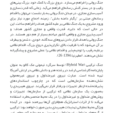
جنگ روانی را فراهم می‌سازد. دروغ بزرگ با کمک خود بزرگ بینی‌های
رقیب و در بسترِ کنش رسانه‌ای فراهم می‌آید. زمانی که قدرت‌سازی و
آسیب‌سازی مجازی، در میدان جنگ روانی به بار نشست؛ می‌توان با اقدام
رسانه‌ای مبتنی بر "رگبار دامنه بخش"، زمینه، اجماع مورد نیاز برای
ورود مشروع به یک جنگ نظامی بر علیه کشور هدف را فراهم ساخت. این
در حالی است که دایره، قدرت واقعی و مجازی کشور هدف؛ و
آسیب‌پذیری مجازی و واقعی کشور مهاجم بسیار از هم دور هستند. در
جنگِ روانی با هدف قرار دادن نیروهای سه گانه، خودی، دشمن و بیطرف
بر آن می‌شود که با ظرفیت بالای تکرارپذیری دروغ بزرگ، اقدام نظامی
برعلیه رقیب را توجیه‌پذیر و اقدام نظامی را عملی مشروع و پیشگیرانه
نشان می‌دهند. (مطهرنیا،1394: 26).
جنگ ترکیبی (Hybrid War) توسط سرگرد تیموتی مک کالو به عنوان
پایان‌نامه کارشناسی ارشد در رشته هنر و دانش نظامی در ارتش آمریکا
تهیه شده است. عبارت نیروی غیرمتداول و نیروی غیرمعمولی
نشان‌دهنده سازمان‌هایی است که در چارچوب استانداردهای
پذیرفته‌شده ازنظر تجهیزات و رفتار قرار نمی‌گیرند. نیروی هیبریدی را
به‌صورت یک سازمان نظامی که ترکیبی از سازمان‌ها، تجهیزات و
روش‌های متداول و غیرمتداول را در یک محیط منحصربه‌فرد استفاده
می‌کند تا از اثرات استراتژیک هم‌افزای آن‌ها بهره‌مند شود. در آینده
ویژگی محیط عملیاتی تهدیدات هیبریدی بدین صورت خواهد بود: ترکیبی
از گروه‌های متداول، غیرمتداول، تروریستی و مجرمانه که به‌طور غیر