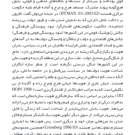
قوی بوده‌اند و سرشار از سنت‌ها و علاقه‌های مذهبی و قومی، بدون
هیچ‌گونه پیوند مشترک، مستعد هرج و مرج و آماده قیام علیه حکومت
مرکزی هستند)2003:62-63، BYMAN) در نتیجه می‌توان گفت؛ افزون
بر دخالت عامل خارجی که به تحمیلی شدن ملت و ظهور دولت بی ریشه
انجامیده، حاکمیت حکومت‌های اقتدارگرا، نبود پیوستگی فرهنگی و
چالش ژئوپلتیک قومی در این کشورها (نبود پیوستگی قومی و فرهنگی)
چالش‌های اقتصادی و دولت ارتباط‌گرا و وابستگی دولت‌ها به در آمدهای
نفتی و فساد اقتصادی، نقش فزاینده نظامیان در قدرت سیاسی، بحران
هویت و یکپارچگی که ریشه در مرزبندی مصنوعی استعماری دارد؛ مانع
از شکل‌گیری صحیح دولت – ملت سازی در این منطقه گردیده و هویت ملی
در این کشورها شکل درستی نگرفته است. از منظر سازه انگاران
شناخت هویت دولت‌ها در سیاست بین‌الملل و در جامعه داخلی، برای
آنکه دست کم حداقلی از پیش بینی پذیری و نظم را تضمین کند. ضروری
هستند. جهان عاری از هویت‌ها جهانی هرج ومرج زده و آکنده از بی
تکلیفی است که به مراتب خطرناک‌تر از اقتدارگریزی است (HOPf, 1998:
183) بنابراین بر اساس دیدگاه سازه‌انگاری هویت سازیاعمالی است که
به افراد درکی از خود و ابزاری برای فهم روابط خود با محیط خارجی را ارائه
می‌دهد. هویت بخش جدایی‌ناپذیر از شناخت است که زندگی را قابل
پیش بینی‌تر می‌کند. از سوی دیگر تکوین هویت یک کنشگر مستلزم قائل
شدن به مرزهایی میان خود و دیگری است. پس هویت‌ها به اعتباری
مستلزم تفاوت‌ها نیز هستند (Grossberg, 1996:93) همچنین مجموعه‌ای
جدایی ناپذیر از روابط مادی و معنوی است و نمی‌توان اثرات متقابل