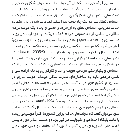
ملت‌سازی فرآیندی است که طی آن دولت–ملت به عنوان شکل جدیدی از
ساختار سیاسی شکل می‌گیرد. «ملت‌سازی» روندی است که طی آن
زمینه‌های لازم برای شکل‌گیری و تعمیق هویت سیاسی مشترک و
احساس تعلق ملی به یک چارچوب سرزمینی ایجاد می‌شود. این روند به
حذف تدریجی احساس تعلق به ارزش‌های محلی و ایجاد یک دولت مردم
سالار بر اساس اراده عمومی مردم کمک می‌کند. با موفقیت در روند
ملت‌سازی و ایجاد انسجام اجتماعی در یک سرزمین روند (دولت سازی)
آغاز می‌شود که مرحله‌ای تکمیلی برای دستیابی به حاکمیت در راستای
هدف اعمال قدرت مشروع و اقتدار است)2005:9،kazemi) در
کشورهای غرب آسیا کارگزاری به نام دخالت نیروی خارجی نقش اصلی را
در شکل دهی به ساختار دولت – ملت‌سازی داشته است. حال آنکه
احساس و یکپارچگی مردمی هویت واحد و کارگزاری به نام اراده ملی و
نقش مردمی باید به ساختارهای قدرت شکل می‌داد. دولت سازی در
بسیاری از کشورهای غرب آسیا نه بر اساس خواسته‌های محلی که بر
اساس واقعیت‌های سیاسی، اجتماعی و امنیتی مطلوب نیروهای خارجی
شکل گرفته است. در کشورهای غرب آسیا کارگزار و عامل خارجی شکل
دهنده اصلی به ساختار و هویت بوده)1994:6، onuf) با یک بررسی
اجمالی در تاریخ کشورهای غرب آسیا در یک صد سال گذشته به این
سو، می‌توان گفت که دولت‌های حاکم بر این کشورها اکثراً دولتی بی ریشه
یا فاقد پایگاه اجتماعی و مقبولیت فراگیر بوده و هست. بنابر موارد پیش
گفته اغلب کشورهای غرب آسیا تاکنون فاقد تعلقات و حس هویت ملی