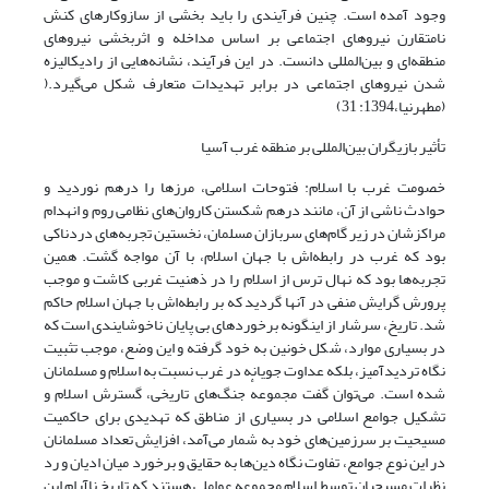
وجود آمده است. چنین فرآیندی را باید بخشی از سازوکارهای کنش
نامتقارن نیروهای اجتماعی بر اساس مداخله و اثربخشی نیروهای
منطقه‌ای و بین‌المللی دانست. در این فرآیند، نشانه‌هایی از رادیکالیزه
شدن نیروهای اجتماعی در برابر تهدیدات متعارف شکل می‌گیرد.(
(مطهرنیا،1394: 31)
تأثیر بازیگران بین‌المللی بر منطقه غرب آسیا
خصومت غرب با اسلام: فتوحات اسلامی، مرزها را درهم نوردید و
حوادث ناشی از آن، مانند درهم شکستن کاروان‌های نظامی روم و انهدام
مراکزشان در زیر گام‌های سربازان مسلمان، نخستین تجربه‌های دردناکی
بود که غرب در رابطه‌اش با جهان اسلام، با آن مواجه گشت. همین
تجربه‌ها بود که نهال ترس از اسلام را در ذهنیت غربی کاشت و موجب
پرورش گرایش منفی در آنها گردید که بر رابطه‌اش با جهان اسلام حاکم
شد. تاریخ، سرشار از اینگونه برخوردهای بی پایان ناخوشایندی است که
در بسیاری موارد، شکل خونین به خود گرفته و این وضع، موجب تثبیت
نگاه تردیدآمیز، بلکه عداوت جویانه در غرب نسبت به اسلام و مسلمانان
شده است. می‌توان گفت مجموعهٔ جنگ‌های تاریخی، گسترش اسلام و
تشکیل جوامع اسلامی در بسیاری از مناطق که تهدیدی برای حاکمیت
مسیحیت بر سرزمین‌های خود به شمار می‌آمد، افزایش تعداد مسلمانان
در این نوع جوامع، تفاوت نگاه دین‌ها به حقایق و برخورد میان ادیان و رد
نظرات مسیحیان توسط اسلام مجموعه عواملی هستند که تاریخ ناآرام این