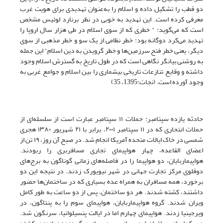
دو قطب را تشکیل داده و اسلام را به‌عنوان تهدیدی برای هویت غرب
معرفی کرده است. این تهدید به خوبی در نظر برنارد لوئیس مشخص
است که می‌گوید: " خطری که از سوی اسلام در طی هزار سال اروپا را
تهدید می‌کرد دوگانه بود: خطر نظامی از یک سو و خطر مذهبی از سوی
دیگر، یعنی خطر فتح سرزمین‌ها و خطر گرویدن به دین اسلام" این جمله
به روشنی بیانگر نگاهی است که در طول تاریخ به گسترش اسلام وجود
داشته و وقایع تنازعات تاریخی بیشماری را بین اسلام و جوامع غربی به
وجود آورده است. (نجات:1395، 35)
حادثه یازده سپتامبر: حملات ۱۱ سپتامبر عبارت است از سلسله‌ای از
حملات انتحاری که در ۱۱ سپتامبر ۲۰۰۱، برابر با ۲۱ شهریور ۱۳۸۰ هجری
شمسی در خاک ایالات متحده آمریکا انجام شد. در صبح آن روز، ۱۹ تن از
اعضای القاعده، چهار هواپیمای تجاری مسافربری را ربودند.
هواپیماربایان، دو هواپیما را در فاصله‌های زمانی گوناگون به برج‌های
دوقلوی مرکز تجارت جهانی در شهر نیویورک زدند. در نتیجه این دو
برخورد، همه مسافران به همراه عده بسیاری که در ساختمان‌ها حضور
داشتند، کشته شدند. هر دو ساختمان، پس از دو ساعت به طور کامل
ویران شدند. گروه هواپیماربایان، هواپیمای سوم را به پنتاگون، در
ویرجینیا زدند. هواپیمای چهارم اما در ایالت پنسیلوانیا، سرنگون شد.