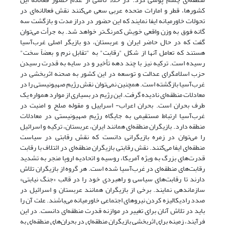
کشورها، قطر و امارات متحده عربی سعی می‌کنند نقش فعالانه‌ای در
تحولات خاورمیانه ایفا نمایند که این حضور در دراز مدت و بازگشت سه
گانه فوق به وزن واقعی خویش کمرنگ‌تر خواهد شد. به جرأت می‌توان
گفت که در حال حاضر ایران و عربستان، دو بازیگر اصلی غرب‌آسیا
هستند که تعامل آنها از شکل "رقابت" به "تقابل نرم و بعضاً سخت"
رسیده است. ترکیه نیز با چند دهه تأخیر و در سایه به قدرت رسیدن
حزب اسلامگرای عدالت و توسعه در این کشور به صحنه اثربخشی در
غرب‌آسیا بازگشته است. همچنین نمی‌توان نقش رژیم صهیونیستی را در
معادلات منطقه‌ای نادیده گرفت. این رژیم در بسیاری از موارد همواره یک
طرف بحران است. بحران اعراب- اسراییل و مقوله صلح و امنیت در
غرب‌آسیا ارتباط مستقیمی به جایگاه رژیم صهیونیستی در معادلات
منطقه دارد. بازیگران منطقه‌ای همانند ایران، عربستان، ترکیه و اسرائیل
را می‌توان در زمره بازیگرانی دانست که نقش رقابتی در سیاست
منطقه‌ای ایفا می‌کنند. نقش رقابتی بازیگران منطقه‌ای در ائتلاف با رقابت
قدرت‌های بزرگ به ویژه آمریکا، روسیه و اتحادیه اروپا منجر به تشدید
رقابت‌های منطقه‌ای در غرب‌آسیا شده است. هر گروه از بازیگران تلاش
دارند تا رقابت‌های سیاسی و راهبردی خود را در قالب «جنگ نیابتی»
سازماندهی نمایند. برخی از بازیگران همانند عربستان و اسرائیل در
صدد رادیکالیزه کردن نیروهای اجتماعی خاورمیانه می‌باشند. علت آن را
باید در تلاش آنان برای تغییر در موازنه قدرت منطقه‌ای دانست. در این
فرآیند، زمینه برای اثربخشی بازیگران منطقه‌ای در بحران‌های منطقه‌ای به