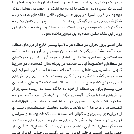
می‌تواند تهدیدی برای امنیت منطقه غرب‌آسیا و ایران باشد و منطقه را با
تهدیدات جدی روبه رو کند. با توجه به اینکه در خصوص عوامل مؤثر
موجود در غرب آسیا در بروز چالش‌های نظامی مقاله‌های متعددی به
شکل‌گیری، چرایی و چگونگی پرداخته است؛ اما پیرامون دامن زدن به
جنگ ترکیبی که موضوع مهمی است. مورد غفلت واقع شده است؛ از این
رو در این مقاله تلاش شده به این مهم پرداخته شود.
علل اصلی بروز بحران در منطقه غرب‌آسیا بیشتر خارج از مرزهای منطقه
غرب آسیا نشآت می‌گیرند. اهمیت این موضوع از آن جهت است که،
سیاست‌های سیاسی، اقتصادی، امنیتی، فرهنگی و نظامی قدرت‌های
فرامنطقه‌ای (مخصوصاً ایالات متحده در پنجاه سال گذشته)، در شرایط
کنونی اساسی‌ترین عاملی است که باعث شده است غرب‌آسیابه این
سمت و سو کشانیده شود و تارشگری توسعه یابد. بسیاری از چالش‌های
ارضی و مرزی کشورهای غرب آسیا میراثی است که کشورهای استعماری
قرن بیستم برای این منطقه از خود به جا گذاشته‌اند. ریشه بسیاری از
چالش‌های ایدئولوژیکی، قومیتی، نژادی و فرهنگی غرب آسیا نیز به
عملکرد قدرت‌های استعماری در ارتباط است. حمایت‌های فوق‌العاده
انگلیسی‌ها و غربی‌ها از جریان‌هایی مانند وهابیت، صهیونیسم و بسیاری
از جریان‌های تبشیری و سکولار باعث شده است که خصومت‌های سیاسی
فراوانی در منطقه تولید شوند و برای سالیان متمادی فضای منطقه در
سایه گروه‌های تارشگری متشنج و بحرانی بماند. گروه‌های تارشگری و از
جمله داعش امنیت داخلی خود را نیز مثل گسترش جهانی خود از طریق