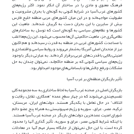
فرهنگ معنوی و مادی را در ساختار آن انکار نمود. اکثر رژیم‌های
کشورهای غرب‌آسیا در شرایط کنونی به گونه‌ای با بحران مشروعیت و
مقبولیت مواجهه‌اند و در این میان کشورهای عربی منطقه خلیج فارس
بیش از سایرین با این بحران دست به گریبان شده‌اند. ماهیت این
کشورها و نظام‌های سیاسی به گونه‌ای است که توسل به ساختارهای
نظامی‌گری جزء ماهیت حاکمیتی آن‌ها محسوب می‌شود، این رژیم‌ها اغلب
با مساعدت کشورهای غربی در منطقه به قدرت رسیده‌اند و هم اکنون
نیز از متحدان اصلی آمریکا به‌شمار می‌روند و روابط سیاسی و اقتصادی و
امنیتی بالایی با قدرت‌های غربی برقرار کرده‌اند. به عبارتی دیگر با وجود
رژیم‌های سیاسی کنونی که بر منطقه حاکم‌اند، نمی‌توان چندان به حل
مشکلات و رفع چالش‌ها و نابسامانی‌های موجود امیداوار بود.
تأثیر بازیگران منطقه‌ای بر غرب آسیا
بازیگران اصلی در صحنه غرب‌آسیا به لحاظ ساختاری به سه مجموعه کلی
تقسیم‌بندی می‌شوند که در چهار سطح عمده "همکاری، تقابل، رقابت و
ائتلاف" در حال تعامل با یکدیگر هستند. دولت‌های ایران، عربستان،
ترکیه، مصر، عراق، سوریه و رژیم صهیونیستی به همراه پنج عضو دائم
شورای امنیت عمده‌ترین دولت‌های بازیگر در صحنه غرب‌آسیا هستند.
با اینکه شرایط کنونی مصر، عراق و سوریه، تأثیر گذاری آنها را محدود
کرده است، با این حال نمی‌توان از جایگاه بسیار مهم آنها در معادلات
منطقه‌ای چشم پوشی کرد. در خلاء ناشی از عدم حضور فعالانه این