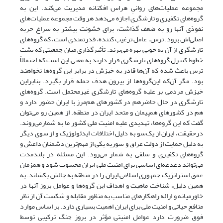
مجموعه عملیات‌های روانیِ هراس افکنانه مدیریت می‌کند. این به
گروه‌های تکفیری و تارشگری اجازه می‌دهد هر وقت مجموعه عملیات‌های
نفوذی آنها رو به ضعف گذاشت، برای خشونت بیشتر به سراغ حربه
اصلی‌اش برود. ترس، عامل ترغیب کننده، قدرتمندی است، که گروه‌های
تارشگری از آن به خوبی بهره می‌برند. تأثیرگذاری میان جمعیتی که پشت
خطوط کنترل گروه‌های تارشگری قرار دارند به معنی این است که احتمالاً
ترس باعث شده که آن‌ها قادر به خیزش در برابر این گروه‌ها نخواهند
بود. مگر آن‌که این‌گروه‌ها از بیرون هدف حمله قرار بگیرد. بنابراین
خیزش مردمی بر علیه گروه‌های تارشگری غیرمحتمل است. گروه‌های
تارشگری در حال حاضرهم در کشورهای هم‌مرز با ایران حضور دارد و
هم در کشورهای همپیمان و متحد ایران در منطقه. از همین رو می‌توان
گفت که این گروه‌ها، تهدیدی علیه امنیت ملی کشور ما به شمارمی‌روند.
درحقیقت، ایران از یک‌سو به دلیل اختلافات ایدئولوژیک و از سوی دیگر
به دلیل حمایت از دولت عراق و سوریه یکی از مهم‌ترین دشمنان داعش و
گروه‌های تکفیری و سلفی به شمار می‌رود. این مسئله در بلندمدت
می‌تواند دغدغه‌ای اساسی برای امنیت ملی ایران محسوب شود و همزمان
عمق استراتژیک جمهوری اسلامی ایران را در منطقه به چالش بکشاند. به
همین دلیل، شناخت ماهیت و اهداف این گروه‌ها و عوامل بروز آنها در
خاورمیانه و ارائه راهکارهای مناسب به منظور مقابله و شکست آن از نظر
منافع حیاتی و امنیت ملی برای ایران اهمیت بسیاری دارد. بر اساس موارد
فوق ضرورت دارد عوامل امنیتی مؤثر در بروز جنگ ترکیبی توسط