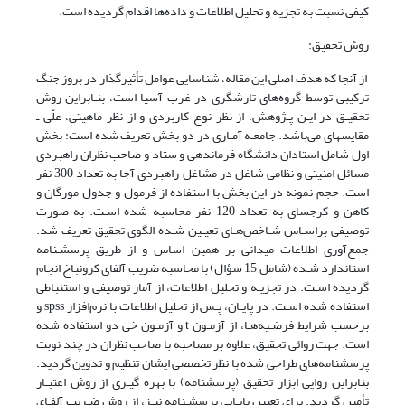
کیفی نسبت به تجزیه و تحلیل اطلاعات و داده‌ها اقدام گردیده است.
روش تحقیق:
از آنجا که هدف اصلی این مقاله، شناسایی عوامل تأثیرگذار در بروز جنگ
ترکیبی توسط گروه‌های تارشگری در غرب آسیا است، بنـابراین روش
تحقیـق در ایـن پـژوهش، از نظر نوع کاربردی و از نظر ماهیتی، علّی ـ
مقایسهای می‌باشد. جامعـه آمـاری در دو بخش تعریف شده است: بخش
اول شامل استادان دانشگاه فرماندهی و ستاد و صاحب نظران راهبردی
مسائل امنیتی و نظامی شاغل در مشاغل راهبردی آجا به تعداد 300 نفر
است. حجم نمونه در این بخش با استفاده از فرمول و جدول مورگان و
کاهن و کرجسای به تعداد 120 نفر محاسبه شده اسـت. به صورت
توصیفی براسـاس شـاخص‌هـای تعیـین شـده الگوی تحقیق تعریف شد.
جمع‌آوری اطلاعات میدانی بر همین اساس و از طریق پرسشـنامه
استاندارد شـده (شامل 15 سؤال) با محاسبه ضریب آلفای کرونباخ انجام
گردیده اسـت. در تجزیـه و تحلیل اطلاعات، از آمار توصیفی و استنباطی
استفاده شده اسـت. در پایـان، پـس از تحلیل اطلاعات با نرم‌افزار spss و
برحسب شرایط فرضـیه‌هـا، از آزمـون t و آزمـون خی دو استفاده شده
است. جهت روائی تحقیق، علاوه بر مصاحبه با صاحب نظران در چند نوبت
پرسشنامه‌های طراحی شده با نظر تخصصی ایشان تنظیم و تدوین گردید.
بنابراین روایی ابزار تحقیق (پرسشنامه) با بهره گیـری از روش اعتبـار
تأمین گردید. برای تعیین پایـایی پرسشـنامه نیـز، از روش ضـریب آلفـای