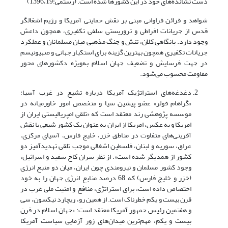
دست نشانده‌های خود در این کشورها شده است. (رستمی:1396،19)
شواهد و قرائن فراوانی مبنی بر نقش حمایتی آمریکا و رژیم اشغالگر
قدس از جریانات افراطی و تروریستی سلفی تکفیری، همچون داعش
وجود دارد. بانگاهی کلان، تنش و جنگ مذهبی میان مسلمانان و عملکرد
جریانات تکفیری همچون بهترین گزینه برای استکبار جهانی و صهیونیسم
در جهت فرسایش و تضعیف جهان اسلام به‌ویژه دکشورهای محور
مقاومت محسوب می‌شود.
دغدغه‌های استراتژیک آمریکا درباره تشیع در غرب آسیا:
«گراهام فولر» عضو پیشین سیا و متخصص امور خاورمیانه در
موسسه پژوهشی رند معتقد است که «تلقی امپریالیستی ایران از
امریکا و به عکس، امریکا از ایران به عنوان یک کشور شیعی با نقش
آفرینی‌های متفاوت در مناطق خزر، خلیج فارس، آسیای مرکزی،
عراق، سوریه و لبنان، فلسطین اشغالی موجب تلقی تهدیدآمیز دو
کشور از همدیگر شده است». از نظر سران کاخ سفید و اسرائیل،
وجود کشور مسلمان و نیرومندی چون ایران، میان دو منبع انرژی
(خزر و خلیج فارس) که 68 درصد منابع انرژی جهان را به خود
اختصاص داده است، برای استراتژی، منافع و امنیت ملی غرب در
قرن بیست و یکم خطرناک است. از همین رو، ریچارد نیکسون، سی
و هفتمین رئیس جمهور آمریکا معتقد است: «جهان اسلام در قرن
بیست و یکم، مهم‌ترین میدان‌های زور آزمایی سیاست آمریکا