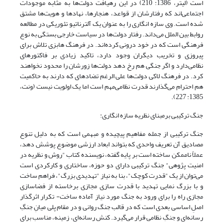
است (لیتر، 1386: 210) در این رهیافت دولت‌ها به مثابه موجودات
اجتماعی‌اند که رفتارشان از قواعد، هنجارها، نهادها و هویت‌ها مشتق
شده است. وی سازه انگاری را به عنوان یک آلترناتیو تئوریکی در مطالعه
روابط بین الملل می‌داند. رفتار دولت‌ها در سیاست خارجی بستگی به نوع
فرهنگی است که در خود درونی کرده‌اند. در فرهنگ هابزی تلاش برای
پیروزی و تخریب دیگران وجود دارد، تاکید زیادی بر فاکتورهای
نظامی‌دارد و اگر جنگی هم رخ دهد دولت‌ها زورشان را محدود نخواهند
کرد. در فرهنگ لاکی دولت‌ها علی الرغم تضادهای که دارند به حاکمیت
هم احترام می‌گذارند قدرت نظامی‌مهم است اما یک اولویت نیست (ونت،
1385: 227).
جنگ ترکیبی برمبنای نظریه سازه انگاری:
جنگ ترکیبی از جمله مفاهیم پیچیده و مبهمی است که به دلیل تنوع
مصادیق آن تعریف واحدی که بتواند ابعاد ارزشی موضوع پوشش دهد،
عملاً ناممکن ساخته است بر پایه گفته، نویسنده کتاب "روش و نظریه در
امنیت پژوهی" جنگ ترکیبی دارای دو حوزه، ساختاری و کارکردی است
می‌توان از یک "قدرت کوچک"، بنا به نیاز "تهدیدی بزرگ"، فراهم ساخت
و با بزرگ نمایی تهدید با قدرت سازی مجازی برخاسته از فضاسازی
مجازی راه را برای ورود به جنگ مورد نیاز آماده ساخت- تکرار اثرگذار
اصلِ اساسی بعدی است که در قالب جنگ روانی و در مقام پلی میانِ جنگِ
رسانه‌ای و جنگِ نظامی قرار می‌گیرد. کنش رسانه‌ای، زمینه، مناسب برای