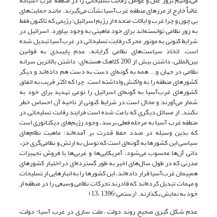
می‌توانیم بروز علل و عوامل رقابت تسلیحاتی را در منطقه غرب آسیاکه
غالباٌ خارج از مرزهای منطقه غرب‌آسیا نشآت می‌گیرند. مانند حمایت‌های
بی چون و چرا غرب و ایالات متحده از رژیم اسرائیل؛ رژیمی که تاکنون فقط
به زور نظامی توانسته‌اند برای خود ماهیتی به وجود بیاورد. اسرائیل در
شرایط کنونی به موتور محرک رقابت تسلیحاتی در غرب‌آسیا تبدیل شده
است. اتخاذ سیاست‌های نظامی گرایانه، عدم پایبندی به قوانین
بین‌المللی، داشتن بیش از 200 کلاهک هسته‌ای، داشتن بالاترین سرانه
نظامی در جهان و... همه به گونه‌ای دست به دست هم داده‌اند و دیگر
کشورهای منطقه را به واکنش واداشته است. چرا که اکثر قریب به اتفاق
کشورهای غرب‌آسیا به گونه‌ای اسرائیل را نوعی تهدید برای خود به
شمار می‌آورند و محال است در شرایط کنونی از ناحیه آن احساس خطر
نکنند. از مسائل دیگری که باعث شده است فرایند رقابت تسلیحاتی در
منطقه غرب آسیا به مرحله فعلی برسد، وجود رژیم‌های دیکتاتوری است
که بدین وسیله در صدد حفظ قدرت بر آمده‌اند؛ ماهیت نظام‌های
سیاسی این کشورها به گونه‌ای است که توسل به ارتش و نظامی‌گری جزء
ذاتی آن‌ها محسوب می‌شود، آمریکایی‌ها و غربی‌ها با فروش تجهیزات
مدرنی که در طول سال‌های اخیر به طور گسترده‌ای در اختیار کشورهای
همپیمان غرب‌آسیا قرار داده‌اند، این کشورها را به انبارهایی از تسلیحات
و مهمات تبدیل کرده‌اند که قادرند تحرکات نظامی وسیعی را در منطقه از
خود به نمایش بگذارند. (رستمی:1396 ،13)
عدم شکل گیری صحیح روند دولت – ملت سازی در غرب آسیا: دولت–