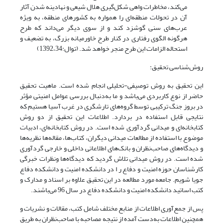
می‌کند، مخاطرات واهی شکل‌گیری هلال شیعی و نهادینه شدن آثار
آن در تحولات منطقه‌ای را همواره به کشورهای منطقه، به ویژه
عرب‌های سنی گوشزد کند و از سوی دیگر می‌داند که طرح
هرگونه الگوی رفتاری در کنار طرح خاورمیانه بزرگ، به تضعیف و
استحاله الزامات این طرح منجر خواهد شد. (توال:1392،34)
روش‌شناسی تحقیق:
این تحقیق به روش توصیفی-تحلیلی انجام شده است. ماهیت تحقیق
حاضر از نوع کاربردی می‌باشد و ما به‌دنبال بررسی عوامل امنیتی مؤثر
در بروز جنگ ترکیبی توسط گروه‌های تارشگری در غرب آسیا هستیم که
نتایجی قابل استفاده در بردارد. اطلاعات این تحقیق از دو روش
کتابخانه‌ای و میدانی گردآوری شده است. در روش کتابخانه‌ای، ادبیات
موضوع با استفاده از مطالعات میدانی دیگران، کتاب‌ها، مقاله‌ها نظریه‌ها
و دیدگاه‌های صاحب‌نظران و بانک‌های اطلاعاتی داخلی و خارجی گردآوری
شده است. در روش میدانی تلاش گردید که دیدگاه‌ها ونظرات خبرگی
کارشناسان حوزه امنیت و دفاع ر ا در دانشکده امنیت و دانشکده دفاع
جویا شویم. جامعه مورد مطالعه در این تحقیق علاوه بر اسناد و مدارک و
کتب اساتید دانشکده امنیت و دانشکده دفاع در سال 96 می‌باشند.
پس از جمع‌آوری اطلاعات از منابع مختلف شامل کتب، مقالات و نشریات و
همچنین اطلاعات به‌دست آمده از نتیجه مصاحبه با صاحب‌نظران به طریق