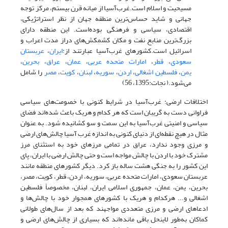
مسیحیت و اسلام است.غرب‌آسیا از میانه قرن بیستم، مرکز توجه
جهانی و شاید حساس‌ترین منطقه جهان از نظر استراتژیکی،
اقتصادی، سیاسی و فرهنگی بوده‌است. این منطقه دارای
بزرگ‌ترین منابع نفت و مکان کشمکش‌های دراز مدت اعراب و
اسرائیل است.کشورهای غرب‌آسیا عبارتند از:
ایران
،
عربستان
سعودی
،
قطر
،
امارات متحده عربی
،
عمان
،
عراق
،
بحرین
،
یمن
،
فلسطین اشغالی
،
اردن
،
سوریه
،
لبنان
،
کویت
،
مصر
را شامل
می‌شود.( نجات:1395، 56)
اختلافات ارضی: غرب‌آسیا در شرایط کنونی با خصومت‌های سیاسی
فراوانی دست به گریبان است که هر کدام و هریک باعث شده‌اند فضای
سیاسی و امنیتی غرب‌آسیا به این سمت و سو کشانیده شود. به عنوان
مثال در هیچ نقطه‌ای از دنیای کنونی به اندازه غرب آسیا چالش‌های ارضی
و مرزی وجود ندارد، عراق در تمامی مرزهای خود به استثنای مرز
مشترک خود با اردن با چالش مواجه است و حتی چالش ارضی با ایران، پای
این کشور را به جنگی هشت ساله باز کرد. دیگر کشورهای منطقه مانند
عربستان سعودی، امارات متحده عربی، سوریه، اردن، قطر، کویت، مصر،
بحرین، یمن، عمان، جمهوری اسلامی ایران، لبنان، مخصوصاً فلسطین
اشغالی و... هرکدام و هریک با کشورهای همجوار خود با چالش‌ها و
ادعاهای ارضی و مرزی متعددی مواجهند که بعد از سال‌های طولانی
کماکان به‌طور لاینحل باقی مانده‌اند که بسیاری از چالش‌های ارضی و