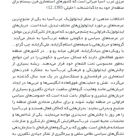
مرزی غرب آسیا میراثی است که کشورهای استعماری قرن بیستم برای
منطقه از خود به جا گذاشته‌اند.( خلیلی: 1393، 12)
اختلافات مذهبی: از منظر ایدئولوژیک غرب‌آسیا به یکی از متنوع‌ترین
عرصه‌های برخورد ایدئولوژی‌های مختلف تبدیل شده است. جریان‌های
ایدئولوژیک فراوانی به چشم می‌خورند که امروزه از تاثیرگذارترین عوامل
در عرصه‌های سیاسی و حکومتی منطقه غرب‌آسیا به شمار می‌آیند.
گروه‌ها و جریان‌هایی با صبغه‌های اسلام گرایانه، ملی گرایانه، چپ گرا و...
با رویکردهای بنیادگرایانه، افراطی، میانه رو و... در کشورهای منطقه
حضور فعالانه‌ای دارند که مسائل سیاسی و حکومتی را در این جوامع
به‌طور محسوسی تحت الشعاع خود قرار می‌دهند. ریشه بسیاری از
چالش‌های ایدئولوژیکی و فرهنگی غرب‌آسیا به عملکرد قدرت‌های
استعماری در فرقه‌سازی و مسلک‌سازی در یک صد سال گذشته بر
می‌گردد. نقش و حمایت‌های فوق‌العاده انگلیسی‌ها و غربی‌ها در ایجاد
جریان‌هایی مانند وهابیت، گروه‌های سلفیت جهادی تکفیری و بسیاری از
جریان‌های تبشیری و سکولار باعث شده است که خصومت‌های سیاسی
فراوانی در منطقه تولید شوند و برای سالیان متمادی فضای منطقه را
متشنج و بحرانی نمایند؛ بحران‌هایی که کماکان فعال هستند و غرب‌آسیا
را هر روز با چالش‌های جدیدتری مواجه می‌نمایند. یکی از شاخص‌ها و
مختصات محیط امنیت غرب‌آسیاافزایش گروه‌های تارشگری و منازعات
مسلحانه فرقه‌ای است، بطوری که برخی گروه‌های فرقه‌ای با سازمان‌دهی
تشکّل‌های سیاسی نظامی سلفی و بهره‌گیری از تفکر جهادی تکفیری، به