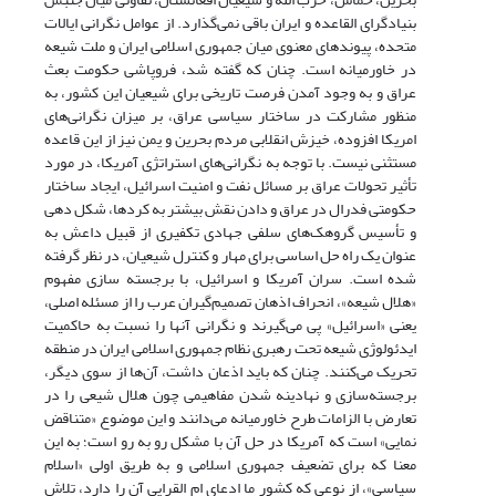
بنیادگرای القاعده و ایران باقی نمی‌گذارد. از عوامل نگرانی ایالات
متحده، پیوندهای معنوی میان جمهوری اسلامی ایران و ملت شیعه
در خاورمیانه است. چنان که گفته شد، فروپاشی حکومت بعث
عراق و به وجود آمدن فرصت تاریخی برای شیعیان این کشور، به
منظور مشارکت در ساختار سیاسی عراق، بر میزان نگرانی‌های
امریکا افزوده، خیزش انقلابی مردم بحرین و یمن نیز از این قاعده
مستثنی نیست. با توجه به نگرانی‌های استراتژی آمریکا، در مورد
تأثیر تحولات عراق بر مسائل نفت و امنیت اسرائیل، ایجاد ساختار
حکومتی فدرال در عراق و دادن نقش بیشتر به کردها، شکل دهی
و تأسیس گروهک‌های سلفی جهادی تکفیری از قبیل داعش به
عنوان یک راه حل اساسی برای مهار و کنترل شیعیان، در نظر گرفته
شده است. سران آمریکا و اسرائیل، با برجسته سازی مفهوم
«هلال شیعه»، انحراف اذهان تصمیم‌گیران عرب را از مسئله اصلی،
یعنی «اسرائیل» پی می‌گیرند و نگرانی آنها را نسبت به حاکمیت
ایدئولوژی شیعه تحت رهبری نظام جمهوری اسلامی ایران در منطقه
تحریک می‌کنند. چنان که باید اذعان داشت، آن‌ها از سوی دیگر،
برجسته‌سازی و نهادینه شدن مفاهیمی چون هلال شیعی را در
تعارض با الزامات طرح خاورمیانه می‌دانند و این موضوع «متناقض
نمایی» است که آمریکا در حل آن با مشکل رو به رو است؛ به این
معنا که برای تضعیف جمهوری اسلامی و به طریق اولی «اسلام
سیاسی»، از نوعی که کشور ما ادعای ام القرایی آن را دارد، تلاش