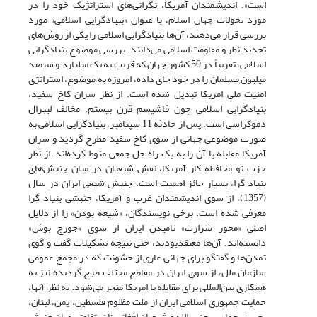
است». اندیشمندان آمریکا، نگرانی‌های استراتژیک خود را در
مورد تحولات جهان اسلام، با عنوان «بنیادگرایی اسلامی» مورد
بررسی قرار می‌دهند، آن‌ها بنیادگرایی اسلامی را یکی از روش‌های
تجدید نظر و مقاومت اسلامی می‌دانند. بررسی موضوع بنیادگرایی
اسلامی، تقریباً در 50 کشور جهان که قریب به یک میلیارد و سیصد
میلیون مسلمان را در خود جای داده، امروزه به موضوع، استراتژی
امنیت ملی امریکا تبدیل شده است. از نظر سران کاخ سفید،
بنیادگرایی اسلامی چون فاشیسم قرن بیستم، مخالف لیبرال
دموکراسی است. پس از حادثه 11 سپتامبر، بنیادگرایی اسلامی به
صورت موضوعی جهانی از سوی کاخ سفید مطرح گردید و سران
آمریکا مقابله با آن را به یک راه حل جمعی منوط کرده‌اند. از نظر
حزب نو محافظه کار آمریکا، نقش شیعیان در میان جنبش‌های
بنیاد گرا، بسیار حائز اهمیت است. جنبش شیعی ایران در سال
(1357)، از سوی اندیشمندان غرب و آمریکا، جنبشی بنیاد گرا
معرفی شده است. برخی نویسندگان، «شیعه بودن» را از دلایل
اصلی «محور شرارت» نامیدن ایران از سوی «جورج بوش»
دانسته‌اند. آن‌ها معتقدبودند، حتی نتیجه تشکیلات گفت و گوی
تمدن‌ها و گفتگو برای جهانی عاری از خشونت که در مجمع عمومی
سازمان ملل، از سوی ایران در مقاطع مختلف طرح گردیده نیز به
همکاری بین‌المللی برای مقابله با امریکا منجر می‌شود. به نظر آنها،
حمایت جمهوری اسلامی ایران از ملت مظلوم فلسطین، یمن، لبنان،
بحرین، حماس، حزب الله و شیعیان افغانستان، تفاوتی میان جنبش