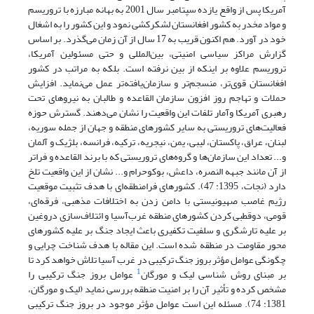
آمریکا پس از واقع یازده سپتامبر سال 2001 به بهانه مبارزه با تروریسم
و مواد مخدر به کشور افغانستان لشکرکشی نمود و این کشور را به اشغال
خود در آورد. هم اکنون قریب به 17 سال از آن زمان می‌گذرد. بر اساس
گزارش مراکز سیاسی امنیتی، بین‌المللی و حتی مسئولین آمریکا،
تروریسم علاوه بر اینکه از بین نرفته است. بلکه به مراتب در کشور
افغانستان قوی‌تر، منسجم‌تر و سازمان‌یافته‌تر عمل می‌نماید. افزایش
حملات و تهاجم روز افزون سازمان القاعده و طالبان به نیروهای تحت
رهبری آمریکا وآمار تلفات این واقعیت را نشان می‌دهند. گسترش حوزه
فعالیت‌های تروریستی به سایر کشورهای منطقه و جهان از جمله سوریه،
لبنان، عراق، پاکستان، لیبی، یمن، نیجریه، ترکیه، فرانسه، بلژیک و آلمان
و... تعداد این سازمان‌ها و گروه‌های تروریستی که با برند القاعده و فراتر
از آن مانند جبهه النصره، داعش، بوکوحرام و... نشان از این واقعیت تلخ
دارد (نجات، 1395: 47). کشورهای فرامنطقه‌ای با هدف تثبیت موقعیت
رژیم غاصب صهیونیستی با دامن زدن به اختلافات مذهبی، فرقه‌ای،
قومی، دوقطبی کردن کشورهای منطقه غرب‌آسیا و ائتلاف‌سازی دروغین
بر علیه تارشگری و سلفیت تکفیری باعث ایجاد جنگ بر علیه کشورهای
محور مقاومت در منطقه شده است. این مقاله با هدف شناخت چرایی و
چگونگی عوامل مؤثر بروز جنگ ترکیبی در غرب آسیا تلاش خواهد کرد تا
1
بر مبنای روش شناسی لیک و مورگان
عوامل بروز جنگ ترکیبی را
مشخص کرده و تأثیر آن را بر امنیت منطقه بررسی نماید (لیک و مورگان،
1381: 74). مسئله این است عوامل مؤثر موجود در بروز جنگ ترکیبی