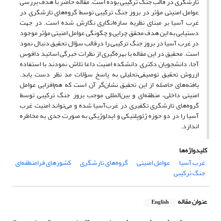
تارشگری در قالب جنگ ترکیبی بوده است. مقاله حاضر با هدف بررسی
عوامل امنیتی مؤثر در بروز جنگ ترکیبی توسط گروه‌های تارشگری در
غرب آسیا بر مبنای نظریه سازه‌انگاری نگارش شده است. در جهت
دستیابی به این هدف محقق چرایی و چگونگی عوامل امنیتی مؤثر موجود
در غرب آسیا در بروز جنگ ترکیبی را درقالب سؤال تحقیق دنبال نمود
است. محقیق در این مقاله با بهره‌گیری از نظرات خبرگی اساتید دافوس
آجا، دانشجویان دکتری دانشکده امنیت داعا تلاش نمودند با استفاده
ازروش تحقیق توصیفی–تحلیلی به پاسخ سؤلات مد نظر دست یابد.
یافته‌های حاصله از این تحقیق نشان‌گر آن است که هم‌افزایی عوامل
امنیتی داخلی، منطقه‌ای و بین‌المللی موجب بروز جنگ ترکیبی توسط
گروه‌های تارشگری تکفیری در غرب‌آسیا شده و می‌تواند امنیت غرب
آسیا را در دو حوزه ژئوپلتیکی و ایدلوژیکی به صورت جدی به مخاطره
اندازد.
کلیدواژه‌ها
غرب آسیا
عوامل امنیتی
گروه‌های تارشگری
کشورهای فرامنطقه‌ای
جنگ ترکیبی
عنوان مقاله
English