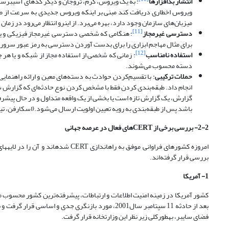
انتشار بدافزارها
: به یک ویروس، کرم، تروجان و دیگر کدهای آسیب­رسا
ویروس اخطاری دریافت کند مبنی بر این­که ویروس جدیدی به سرعت از طر
میزبان‌های سازمان وجود دارد، بهره می‌برد. ‌از این­رو انتظار می‌رود در زمان
[11]
دسترسی غیرمجاز
: هنگامی که شخصی دسترسی غیرمجاز فیزیکی و یا من
برای مثال مهاجم ابزاری را برای بدست آوردن دسترسی به رمز عبور سرو
[12]
استفاده نامناسب
: زمانی که شخصی از استفاده مجاز از شبکه و یا هر جزء 
دسته محسوب می‌شوند.
حملات ترکیبی
: با تقسیم‌کردن حوادث به دسته‌های معین و ارائه راهنمایی
انجام داد. طبقه‌بندی کردن فقط با مشخص کردن نوع حادثه‌ای که گزارش شد
گزارش، یک گزارش تازه است یا بخشی از یک واقعه متداول و در حال پیشرف
باشد پس از طبقه‌بندی به رویه تعیین اولویت ارسال می‌شود.
(اسکارفن، تیام، ک
2-2- بررسی برخی از
CERT
های فعال در عرصه جهانی
امروزه کشورهای فراوانی موفق به راه­
بررسی قرار گرفته‌اند.
1- آمریکا
کشور آمریکا در زمینه امنیت اطلاعات و ارتباطات، پیشرفته‌ترین کشور محسوب می‌
بعد از حادثه 11 سپتامبر سال2001، مورد بازنگری جدی و
فضای سایبر، به­طورکلی زیر نظر این وزارتخانه قرار گرفت.