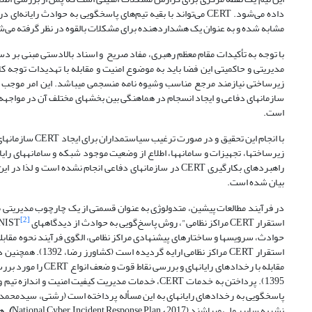
داده می‌شود. CERT می‌تواند با بقیه تیم‌های پاسخ­گویی به حوا
مشابه شده و به عنوان یک هشداردهنده برای مشکلات بالقوه در نظر گرفته می‌شود (دی
با توجه به تأکیدات مقام معظم رهبری، مفاد صریح و اسناد بالادستی مبنی بر دس
مدیریتی و حاکمیتی این فضا باید به موضوع امنیت و مقابله با تهدیدات توجه 
سازمان­های دفاعی و ایجاد انسجام در هماهنگی بین بخش‏های مختلف آن در مواجهه 
است.
با انجام این تح
زیرساخت­ها، تجهیزات و سامانه­ها، اطلاع از وضعیت موجود شبکه و سامانه­های 
راهبردهای بکارگیری CERT در سازمان­های دفاعی انجام نشده 
بیان شده است.
در فرآیند
مطالعات پیشین، متدولوژی به عنوان قسمتی از یک چارچوب مدیریتی مناس
[2]
استقرار CERT مراکز نظامی"، روش پاسخ‌گویی به حوادث از دیدگاه­های NIST
حوادث، سرویس­ها و ساختارهای پیشنهادی مراکز نظامی، الگوی فرآیند نحوه مقابله تیم
استقرار CERT مراکز نظامی ارایه گردیده است (کشاورز رضا، 1392). همچنین در نشریه­‌ای از آپای دانشگاه فردوسی مشهد،‌آقای طیرانی به بررسی انواع CERT
مقابله با رخدادهای رایانه­ای و بررسی نقاط قوت و ضعف انواع
CERT را مورد 
نشریه سایبر ملی می­باشند (National
2017
،
Plan
Response
Incident
Cyber
)
. همچنی