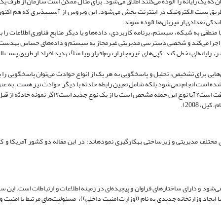
ن که یک رایانه را آلوده می‌کنند اطلاق می‌شود. برای مثال ممکن است سازمان از طرف 
یق پست الکترونیک در اینترنت پخش می‌شود. این ویروس از آسیب­پذیری که هم­ اکنون
 اندکی تعدادی از میزبان‌ها آلوده شوند.
طقی به شبکه، سیستم، برنامه کاربردی، داده‌ها و یا دیگر منابع فناوری اطلاعات را 
ر اجرا می‌کند و شخصی دسترسی مدیریتی غیرمجاز به سیستم و داده‌های حساس به­دست 
رایانه‌ای تخطی ‌کند. کپی‌های غیرمجاز از نرم‌افزار و یا مثلاً تهدید افراد از طریق پست ا
‌هایی برای تشخیص، تحلیل و پاسخگویی به هر یک از انواع حوادث می‌توان پاسخگویی را ب
ه است انجام نمی‌شود بلکه شامل تعیین رابطه حادثه با دیگر حوادث نیز هست. به عنوان
ت است؟ آیا نوع این حمله مشخص است یا از یک نوع جدید است؟ اگر نمونه حادثه از قب
یل، 2008).
اندازی CERT شده­اند و آن را در لایه­های مختلف مدیریتی و زیرساختی به­کارگیری نموده­اند؛ در این مقاله دو کشور آمری
شود و دارای ساختارهای فراوان و پیچیده‌ای در زمینه اطلاعات و ارتباطات است. این سا
 اساسی قرار گرفت و با ایجاد وزارتخانه­ جدیدی به نام ((وزارت امنیت داخلی))، مسئولیت‌های مرتبط با امن