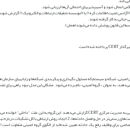
یی کند.
می اعمال شود و آسیب­پذیری­های احتمالی آن‌ها ارزیابی شود.
ا ((آژانس امنیت اطلاعات کره)) یا ((موسسه تحقیقات ارتباطات و الکترونیک)) گزارش شوند
حیاتی به کار گرفته ‌شوند.
توسط این قانون پوشش داده می‌شوند(همان).
 شده است.
وسط مدیران امنیتی، شبکه و سیستم که مسئول نگهداری و پیکربندی شبکه‌ها و رایانه­های سازما
می‌دهند، به عنوان » گروه امنیتی« نام برده می‌شود. مشکلی این مدل نبود راهی برای تض
که CERT "پراکنده" نیز نامیده می‌شود، گروه ترکیبی از کارکنانی به مدیریت مرکزی CERT گزارش می‌دهند. این گروه به این علت 
در داخل یک سازمان است. این گروه به دلایل 1) وجود فرآیندها، روش‌ها و سیاست‌های رسمی‌تر در حل و فصل حادثه‌ها، 2) ایجاد روش ارتب
وه و یک مدیر CERT معین که به صورت اختصاصی برای وظایف رفع یک حادثه تعیین شده‌اند از الگوی گروه امنیتی متفاوت 