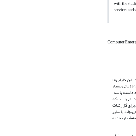
with the stud
services and 
Computer Emerg
 این دارایی‌ها
ه زمانی بسیار
د داشته باشد.
دماتی است که
ادهای رایانه‌ای است(دیوید و پندو، 2006). در واقع CERT یک نقطه مرکزی برای گزارشات
 مشکلات امنیتی است که پس از بررسی اطلاعات وارد شده، الگو و هدف فعالیت مخرب در آن شناسایی گردیده و عکس العمل مناسب نشان داده می‌شود. CERT می‌تواند با سایر
یک هشداردهنده
مل مناسب نشان