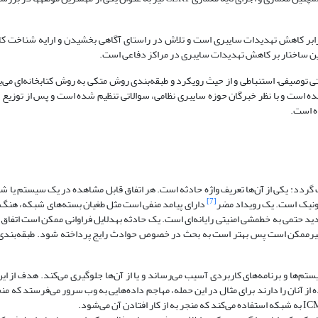
هت بکارگیری CERT سازمان‌های دفاعی در برابر کاهش تهدیدات سایبری است و تلاش در راستای آگاهی بخشیدن و ارایه شنا
 توصیفی– استنباطی و از حیث رویکرد و طبقه‌بندی روش متکی به روش کتابخانه‌ای می‌ب
وری شده است و با نظر خبرگان حوزه سایبری نظامی، سوالاتی تنظیم شده است و پس از توزیع
یف گردد: یکی از آن‌ها تعریف واژه حادثه است. هر اتفاق قابل مشاهده در یک سیستم یا ش
[7]
ترونیک است. یک رویداد مضر
دارای پیامد منفی است مثل طغیان بسته‌های شبکه، هنگ
د حتمی به خط­مشی امنیتی رایانه‌ا‌ی است. یک حادثه به­دلایل فراوانی ممکن است اتفاق ب
ای غیرممکن است پس بهتر است به بحث در خصوص حوادث رایج پرداخته شود. طبقه‌بند
یستم‌ها و برنامه‌های کاربردی آسیب می‌رساند و یا از آن‌ها جلوگیری می‌کند. هدف از ای
 از آنان را دارند برای مثال در این حمله، مهاجم داده‌هایی به وب سرور می‌فرستد که م