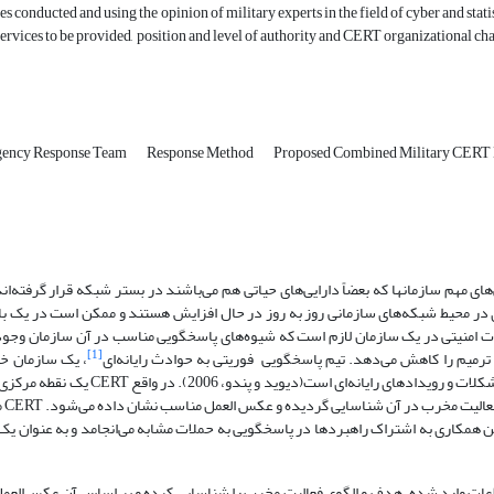
ies conducted and using the opinion of military experts in the field of cyber and stat
services to be provided, ‌ position and level of authority and CERT organizational ch
ency Response Team
Response Method
Proposed Combined Military CERT
های مهم سازمان­ها که بعضاً دارایی‌های حیاتی هم می‌باشند در بستر شبکه‌ قرار گرفته‌اند.
ر محیط شبکه‌های سازمانی روز به روز در حال افزایش هستند و ممکن است در یک باز
دات امنیتی در یک سازمان لازم است که شیوه‌های پاسخ­گویی مناسب در آن سازمان وجو
[1]
میم را کاهش می‌دهد. تیم پاسخ­گویی فوریتی به حوادث رایانه‌ای
، یک سازمان خ
مسئول دریافت، مرور و پاسخ­گویی به گزارشات ارسالی و فعالیت‌های مربوط به مشکلات و روید
مرتبط با
ین همکاری به اشتراک راهبردها در پاسخ­گویی به حملات مشابه می‌انجامد و به عنوان 
اعات وارد شده، هدف و الگوی فعالیت مخرب را شناسایی کرده و بر اساس آن عکس‌الع