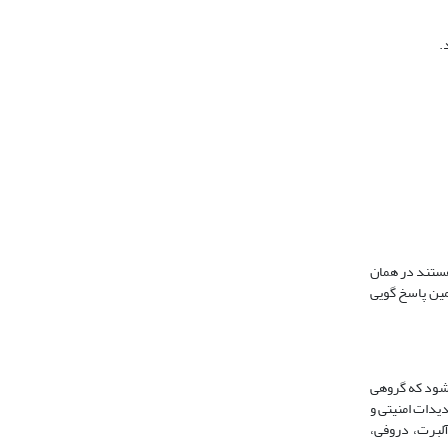
.
ن هستند در همان
مین پاسخ گویی
"داخلی" خوانده می‌شود که گروهی
اطی با کل تشکیلات درباره تهدیدات امنیتی و
است (آلبرت، دروفی،