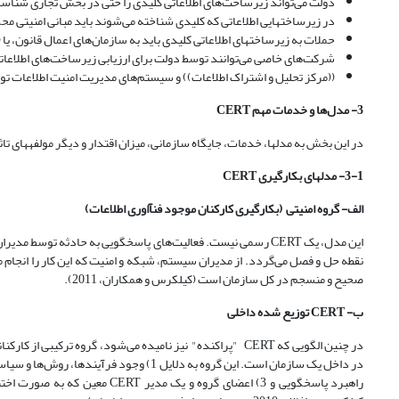
دولت می‌تواند زیرساخت‌های اطلاعاتی کلیدی را حتی در بخش تجاری شناسا
در زیرساخت­هایی اطلاعاتی که کلیدی شناخته می‌شوند باید مبانی امنیتی محک
حملات به زیرساخت­های اطلاعاتی کلیدی باید به سازمان‌های اعمال قانون، ی
شرکت‌های خاصی می‌توانند توسط دولت برای ارزیابی زیرساخت‌های اطلاعاتی 
((مرکز تحلیل و اشتراک اطلاعات)) و سیستم‌های مدیریت امنیت اطلاعات 
3- مدل‌ها و خدمات مهم
CERT
در این بخش به مدل­ها، خدمات، جایگاه سازمانی، میزان ‌اقتدار و دیگر مولفه­های تاثیرگذار CERT پرداخته
3-1- مدل­های بکارگیری
CERT
الف- گروه
امنیتی
(بکارگیری
کارکنان
موجود
فن­آاوری
اطلاعات)
این مدل، یک CERT رسمی نیست. فعالیت‌های پاسخ­گویی به حادثه ت
نقطه حل و فصل می‌گردد. از مدیران سیستم، شبکه و امنیت که این کار را انجام 
صحیح و منسجم در کل سازمان است (کیلکرس و همکاران، 2011).
ب-
CERT
توزیع
شده
داخلی
در چنین الگویی
راهبرد پاسخ­گویی و 3) اعضای گر