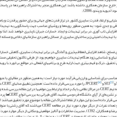
دث رایانه‌ای در خارج سازمان همکاری داشته باشد؛ این همکاری منجر به اشتراک راهبردها در پاس
وید و پندو، 2006).
ت‏یابی و ارتقاء قدرت سایبری کشور در تراز قدرت‌های جهانی و برای حضور پرقدرت و با
کافی و جدی شود؛‌ به همین منظور رویه‌ها و روش­های مناسب جهت پاسخ­گویی به تهدید
با تهدیدات امنیتی زیرساخت­های سایبری، از مسائل راهبردی سازمان­های دفاعی و مسئله 
قیق و در صورت ترغیب سیاستمداران برای ایجاد CERT سازمان­های مسلح، شاهد افزایش انعطاف‌پذیری و آمادگی در برابر تهدیدات سایبری، ک
رایانه­ای و شناسایی زود هنگام تهدیدات سایبری خواهیم بود؛ از طرفی تاکنون تحقیقی 
است و لذا در این تحقیق، درک و فهم بهتری جهت ارایه طرح و برنامه­های انفعالی در مواقع برخورد با 
ب برای شناسایی و ارزیابی فرآیند مورد نیاز است؛ به همین منظور در مقاله­ای با عنوا
[4]
[3]
و SEI
و JPCERT
را مورد
 CERT
در مراکز نظامی با یک رخداد و ارتباط بین مولفه­ها در این مقاله بررسی شده 
ها
پردا
بررسی قرار داده است و این موارد از نقاط اشتراک این مقاله با موضوع مورد تحقیق می­باشد (
1395). پرداختن به خدمات CERT، خدمات مدیریت کیفیت امنیت و اندازه تیم و تعداد نفرات از دیگر موارد مورد نیاز در مط
پاسخ‏گویی به رخدادهای رایانه­ای به این مسأله پرداخته است (رشتی، سیدمحمدرضا و همکاران، 1392). مدیریت مخاطرات و آنالیز موقعیتی و مکانی 
ن معماری و اجزای لایه معماری CERT نیز به عنوان یکی از مهمترین مؤلفه­ها در بررسی یک CERT