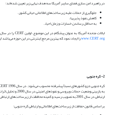
در راهبرد امن سازی فضای سایبر آمریکا سه هدف نهایی زیر تعیین شده‌اند:
جلوگیری از حملات علیه زیرساخت‌های اطلاعاتی حیاتی کشور،
کاهش نفوذ پذیری­ها،
به حداقل رساندن خسارات و زمان احیاء.
ایالات متحده آمریکا به عنوان پیش­گام در این موضوع، اولین CERT را در سال 1989 در دانشگاه کارنگی ملون ایجاد نمود و همچنین برای راه اندازی CERT و منابع آموزشی، سایت
www.CERT.org
را ایجاد نمود که بهترین مرجع اینترنتی در این حوزه می‌باشد (رشتی ر
2- کره جنوبی
به بازبینی وضعیت حم
ارتباطی در سال 2001 به تصویب رسید و کمیته محافظت از زیرساخت‌های ارتباطی تشکیل شد.
بر اساس قانون حفاظت از زیرساخت‌های اطلاعاتی و ارتباطی کره جنوبی: