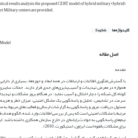
istical results analysis, the proposed CERT model of hybrid military (hybrid),
art Military centers are provided.
کلیدواژه‌ها
English
 Model
اصل مقاله
مقدمه
با گسترش فن­آوری اطلاعات و ارتباطات در همه ابعاد و حوزه‌ها، بسیاری از دارایی‌
همواره در معرض تهدیدات و آسیب‌پذیری‌های جدی قرار دارند. حملات سایبری د
کوتاه کل شبکه را دچار اختلال و آسیب نماید؛ در هنگام بروز مشکلات و تهدی
سرعت در تشخیص، تحلیل و پاسخ­گویی یک مشکل امنیتی، میزان خطر و هزینه تر
تیم‌های پاسخ­گویی به حوادث رایانه‌ای در خارج سازمان همکاری داشته باشد. ا
برای مشکلات بالقوه است (براون، استیکورت، 2010).
این تیم یک نقطه مرکزی برای گزارش مشکلات امنیتی است که پس از بررسی اطل