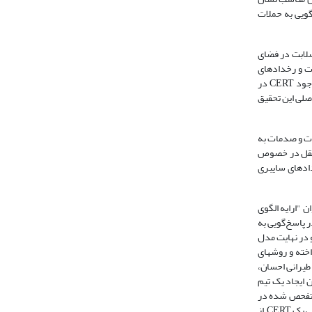
خ­گویی به حملات
صلابت در فضای
ات و رخدادهای
زیرساختی نیازمند مرجع مناسب وشیوه نامه منسجمی می­باشد. این امر موجب افزایش تاب آوری در برابر تهدیدات و ایجاد خسارات جبران ناپذیری خواهد شد؛ لذا وجود CERT در
اصلی این تحقیق
اهش خسارات و صدمات به
مستقل در خصوص
رویدادهای سایبری
ن "ارایه الگوی
 بررسی قرار داده است؛‌ همچنین تطبیق مدل­های CERT در پاسخ‌گویی به
و در نهایت مدل
خته و روش­های
 طیرانی احسان،
العه CERT می­باشند که آقای رشتی با عنوان ایجاد یک تیم
از دیگر موارد مورد تفحص شده در
از