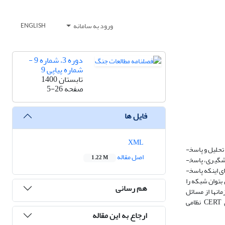
ورود به سامانه
ENGLISH
دوره 3، شماره 9 -
شماره پیاپی 9
تابستان 1400
صفحه
5-26
فایل ها
XML
یکی از مهمترین نکات در هنگام بروز رخدادهای امنیتی برای یک سازمان نظامی آن است که شیوه پاسخ­گویی مناسب به آن رخداد را بداند. در واقع سرعت در تشخیص، تحلیل و پاسخ­
اصل مقاله
1.22 M
گویی به یک مشکل امنیتی، میزان خطر و هزینه ترمیم را کاهش می‌دهد. CERT که تیم پاسخ­گویی فوریتی رایانه‌ای می‌باشد وظیفه پشتیبانی و سرویس‌دهی به‌منظور پیش­گیری، پاسخ­
گویی و برطرف کردن رخدادهای رایانه‌ای از قبیل سرویس‌های مخرب، انتشار بد افزارها، دسترسی‌های غیرمجاز، بکارگیری نامناسب و حملات ترکیبی را بر عهده دارد. برای اینکه پاسخ­
قابل اطمینان بتوان شبکه را
هم رسانی
کن با ارتباط بهینه بین اجزاء، سرعت پاسخ­گویی را بالا برد؛ لذا وجود CERT در این سازمان­ها از مسائل
راهبردی محسوب می‌شود. در این تحقیق با مطالعات انجام شده و بهره­گیری از نظر خبرگان نظامی در حوزه سایبری و تحلیل نتایج آماری، مدل پیشنهادی­ CERT نظامی
ارجاع به این مقاله