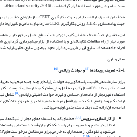
سند سایبر ملی مورد استفاده قرار گرفته است (Home land security
2016
،
).
هدف این تحقیق، ارائه مدل­هایی ج
جهت پیاده­سازی CERT، روش بکارگیری CERT سازمان­های دفاعی و تاثیر ایجاد این ساختار بر کاهش تهدیدات سایبری در مراکز دفاعی است.
این تحقیق از حیث هدف تحقیقی کاربردی؛ از حیث سطح تحلیل برخوردار از ماهیتی
مورد نیاز از راه مطالعات کتابخانه‌ای و با استفاده از ابزار فیش­­برداری گردآ
افراد جامعه هدف، نتایج آن از طریق نرم­افزار spss ، به­عنوان نتایج تحقیق ارایه شده است.
مبانی نظری
[6]
[5]
2-1- تعریف رویدادها
و حوادث رایانه‌ی
برای سازمان­دهی قابلیت پاسخ­گویی به حوادث رایانه‌ای چند جنبه مهم باید تعر
است. یک رویداد مثلاً اتصال کاربر به فایل‌های مشترک و یا ارسال یک پست الک
[8]
استفاده غیرمجاز از داده‌های حساس و غیره. حوادث امنیتی رایانه‌ی
شامل تهدی
ارایه یک رویه جامع با یک دستورالعمل مرحله به مرحله برای هر نوع حادثه‌
ادامه به آن ارائه شده یک دسته بندی اولیه می‌باشد:
[9]
از کار اندازی سرویس
: حمله‌ای که به استفاده‌های مجاز از شبکه‌ها، س
اختلال در منابع و یا سرویس­هایی است که کاربران قصد دست‌یابی و استفاده
می‌شود یا نفوذگر، از صدها رایانه خارجی برای فرستادن درخواست‌هایICMP به شبکه استفاده می‌کند که منجر به از کار افتادن آن می‌شود.
[10]