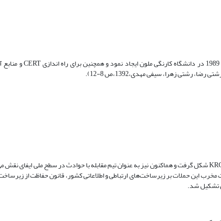
ضا، رشتی زهرا، سیفی مهدی،1392،ص 8-12).
کره جنوبی جزو کشورهای نسبتاً پیشرفته محسوب می‌شود. در سال 1996 KRCERT شکل گرفت و هم­اکنون نیز به عنوان تیم مقابله با حوادث در سطح ملی ای
لات ویروسی و نفوذهای امنیتی در سال 2000 و تحلیل اثرات مخرب این حملات بر زیرساخت‌های ارتباطی و اطلاعاتی کشور، قانون حفاظت از ز