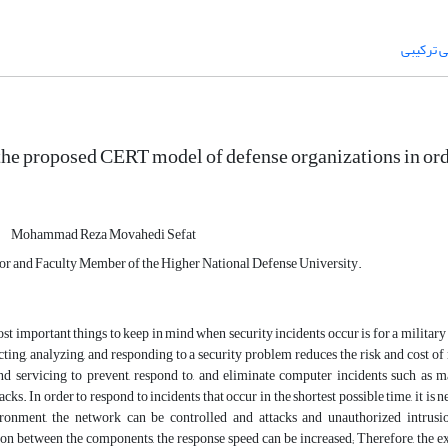
the proposed CERT model of defense organizations in orde
Mohammad Reza Movahedi Sefat
sor and Faculty Member of the Higher National Defense University.
st important things to keep in mind when security incidents occur is for a military 
cting, analyzing, and responding to a security problem reduces the risk and cost
nd servicing to prevent, respond to, and eliminate computer incidents such as ma
ks. In order to respond to incidents that occur in the shortest possible time, it is n
ironment, the network can be controlled and attacks and unauthorized intrusio
 between the components, the response speed can be increased; Therefore, the exist