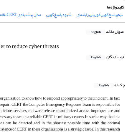
کلیدواژه‌ها
تیم پاسخ‌گویی فوریتی رایانه‌ای
شیوه پاسخ‌گویی
مدل پیشنهادی‌ CERT نظامی ترکیبی
عنوان مقاله
English
r to reduce cyber threats
نویسندگان
English
چکیده
English
organization to know how to respond appropriately to that incident. In fact,
 of repair. CERT, the Computer Emergency Response Team, is responsible for
licious services, malware release, unauthorized access, improper use, and
ecessary to set up a reliable CERT in military centers; In such a way that in a
ns can be detected, and in the shortest possible time, with the optimal
ence of CERT in these organizations is a strategic issue. In this research,