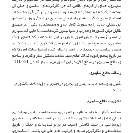
سایبری، جدای از کارهای نظامی که جزء کارکردهای اساسی و اصلی آن
بوده، کارکردها و عملکردهای متفاوت و متنوعی بر آن افزوده شده­
است. از سوی دیگر مفاهیم و ابزارهای سایبری در زندگی روزمره مردم،
این فضای جدید را به صورت کاملا جدی و هدفمند به یکی از عرصه­های
تقابل میان کشورها و قدرت­های دنیا تبدیل کرده­است. تا جایی که بسیاری
از استراتژیست­های جهان امروز جهان بر این عقیده­اند که فضای جنگ
سایبری، عرصه پنجم از تقابل و تهاجم میان قدرت­های دنیا می باشد. بر
همین اساس، در جدیدترین راهبرد اعلام شده توسط دولت آمریکا که
در تاریخ پنجم ژانویه 2012 اعلام شد، شاهد تشکیل ساز و کارهای تهاجم
و تدافع سایبری در سطح کلان در این کشور می باشیم.
(جلالی،91: 113)
رسالت
دفاع سایبری
تأمین و توسعه امنیت، ایمنی و پایداری در فضای تبادل اطلاعات کشور می­
باشد.
ماموریت
دفاع سایبری
سیاست‌گذاری، هدایت، نظارت راهبردی و توسعه امنیت، ایمنی و پایداری
فضای تبادل اطلاعات کشور و پشتیبانی از برنامه دستگاه­ها و بخش­های
زیرساختی در جهت کاهش آسیب در برابر تهدیدات و جنگ از طریق
ساماندهی و بکارگیری منابع و ظرفیت های ملی می باشد. (اسکندری،