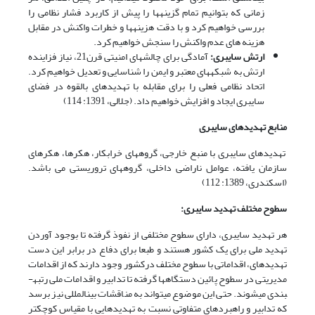
زمانی که بتوانیم تمام گزینه­ها را پیش از کاربرد فشار نظامی را
بررسی خواهیم کرد و با دقت هزینه­ها و خطرات واکنش در مقابل
هزینه های عدم واکنش را سنجش خواهیم کرد.
ارتش سایبری:
آمادگی برای چالش­های امنیتی قرن21، نیاز فزاینده
ارتش به شبکه­های معتبر و ایمن را شناسایی و تعدیل خواهیم کرد.
اتحاد نظامی فعلی را برای مقابله با تهدیدهای بالقوه در فضای
سایبری ایجاد و افزایش خواهیم داد. (جلالی، 1391: 114)
منابع تهدیدهای سایبری
تهدیدهای سایبری با منبع خارجی، گروه­های خرابکار، هکرها، هکرهای
سازمان یافته، عوامل ناراضی داخلی، گروه­های تروریستی می باشد.
(اسکندری، 1389: 112)
سطوح مختلف تهدید سایبری:
هر تهدید سایبری، دارای سطوح مختلفی از نفوذ گرفته تا بوجود آوردن
تهدید ملی برای یک کشور هستند و طبعا برای دفاع در برابر این دست
تهدیدهای، اقداماتی با سطوح مختلف درکشور وجود دارند که از اقدامات
مدیریتی در سطوح پائین دستگاه­ها گرفته تا تدابیر و اقدامات ملی رتبه­
بندی می­شوند. حتی این موضوع می­تواند به مناقشات بین­المللی نیز برسد
که تدابیر و راهبردهای متفاوتی نسبت به تهدیدهایی با مقیاس کوچکتر