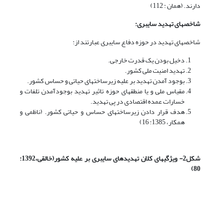
دارند. (همان : 112)
شاخص­های تهدید سایبری:
شاخص­های تهدید در حوزه دفاع سایبری عبارتند از:
دخیل بودن یک قدرت خارجی.
تهدید امنیت ملی کشور.
بوجود آمدن تهدید بر علیه زیرساخت­های حیاتی و حساس کشور.
مقیاس ملی و یا منطقه­ای حوزه تاثیر تهدید بوجودآمدن تلفات و
خسارات عمده اقتصادی در پی تهدید.
هدف قرار دادن زیرساخت­های حساس و حیاتی کشور. (ناظمی و
همکار، 1385: 16)
شکل2- ویژگی­های کلان تهدیدهای سایبری بر علیه کشور(خالقی،1392:
80)