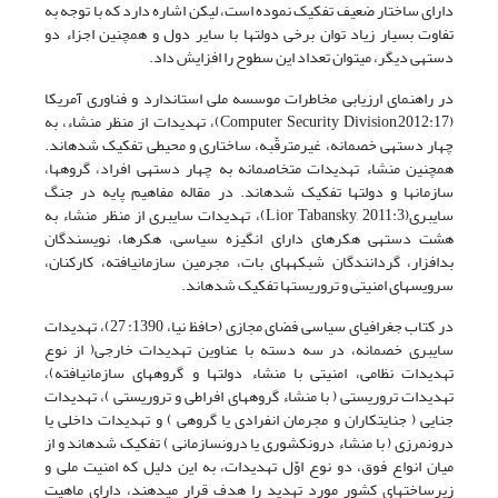
دارای ساختار ضعیف تفکیک نموده است، لیکن اشاره دارد که با توجه به
تفاوت بسیار زیاد توان برخی دولت­ها با سایر دول و همچنین اجزاء دو
دسته­ی دیگر، می­توان تعداد این سطوح را افزایش داد.
در راهنمای ارزیابی مخاطرات موسسه ملی استاندارد و فناوری آمریکا
(Computer Security Division,2012:17)، تهدیدات از منظر منشاء، به
چهار دسته­ی خصمانه، غیرمترقّبه، ساختاری و محیطی تفکیک شده­اند.
همچنین منشاء تهدیدات متخاصمانه به چهار دسته­ی افراد، گروه­ها،
سازمان­ها و دولت­ها تفکیک شده­اند. در مقاله مفاهیم پایه در جنگ
سایبری(Lior Tabansky, 2011:3)، تهدیدات سایبری از منظر منشاء به
هشت دسته­ی هکرهای دارای انگیزه سیاسی، هکرها، نویسندگان
بدافزار، گردانندگان شبکه­های بات، مجرمین سازمان­یافته، کارکنان،
سرویس­های امنیتی و تروریست­ها تفکیک شده­اند.
در کتاب جغرافیای سیاسی فضای مجازی (حافظ نیا، 1390: 27)، تهدیدات
سایبری خصمانه، در سه دسته با عناوین تهدیدات خارجی( از نوع
تهدیدات نظامی، امنیتی با منشاء دولت­ها و گروه­های سازمان­یافته)،
تهدیدات تروریستی ( با منشاء گروه­های افراطی و تروریستی )، تهدیدات
جنایی ( جنایت­کاران و مجرمان انفرادی یا گروهی ) و تهدیدات داخلی یا
درون­مرزی ( با منشاء درون­کشوری یا درون­سازمانی ) تفکیک شده­اند و از
میان انواع فوق، دو نوع اوّل تهدیدات، به این دلیل که امنیت ملی و
زیرساخت­های کشور مورد تهدید را هدف قرار می­دهند، دارای ماهیت