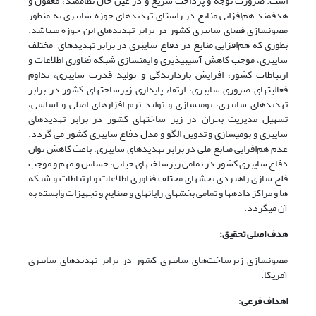
است. ضرورت توجه و پرداخت سریع و در عین حال نظام­مند، معقول و
هدفمند هم‌افزایی منابع در راستای تهدیدهای حوزه سایبری به منظور
مصون­سازی فضای سایبری کشور در برابر تهدیدهای این حوزه می­باشد.
بطوری که هم‌افزایی منابع در دفاع سایبری در برابر تهدیدهای مختلف
سایبری، موجب کاهش آسیب­پذیری و ایمن­سازی شبکه فناوری اطلاعات و
ارتباطات کشور، افزایش بازدارندگی و تولید قدرت سایبری، تداوم
فعالیت­های ضروری سایبری، ارتقاء پایداری زیرساخت­های کشور در برابر
تهدیدهای سایبری، بومی­سازی و تولید نرم افزارهای اصلی و اساسی،
تسهیل مدیریت بحران در زیر ساخت­های کشور در برابر تهدیدهای
سایبری و بومی­سازی و تدوین الگو و مدل دفاع سایبری کشور می گردد.
عدم هم‌افزایی منابع ملی در برابر تهدیدهای سایبری، باعث کاهش توان
دفاع سایبری کشور در تمامی زیرساخت­های حیاتی، حساس و مهم و موجب
فلج سازی راهبردی بخش­های مختلف فناوری اطلاعات و ارتباطات و شبکه
ها و مراکز داده­ها و تمامی بخش­های رایانه­ای و صنایع و تجهیزات وابسته به
آن می­گردد.
هدف اصلی تحقیق:
مصون­سازی زیرساخت‌های سایبری کشور در برابر تهدیدهای سایبری
آمریکا.
اهداف فرعی
: