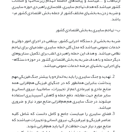
ارتباطات و ...می­باشد و پیامدهای حاصله انهدام زیرساخت­ها و امکانات
کشور می­باشد که هدف تهاجم سایبری، فلج­سازی راهبردی حوزه سایبری
و ضربه زدن به بخش­های مختلف کشور از جمله بخش اقتصادی کشور می­
باشد.
ب- تهاجم سایبری به بخش اقتصادی کشور
ضربه به بخشی از دستگاه اجرایی کشور، بی­نظمی در اجرای امور دولتی و
خدمات عمومی می­باشد که مدل کلی حمله سایبری، مقدمه­ای برای تهاجم
نظامی می­باشد. و هدف این حمله راهبردی اغلب برای تکمیل سناریوهای
دیگرحمله و با هدف ضربه به بخش اقتصادی کشور در حوزه دستگاه­
های اجرایی، بخش­های عرضه خدمات عمومی می­باشد.
ﺗﻬﺪﻳﺪ و ﺟﻨﮓ ﺳﺎﻳﺒﺮی را ﺑﺎﻳﺪ ﺑﻪ اﻧﺪازه و یا بیشتر جنگ ﻓﻴﺰﻳﻜﻲ ﻣﻬﻢ
ﭘﻨﺪاﺷﺖ بنابراین همانطور که در جنگ­های فیزیکی هم‌افزایی همه
منابع مادی و غیرمادی اعم از تجهیزات، سامانه­ها، نیروی انسانی و
سایر منابع جهت مقابله، دفع حمله و کاهش آسیب­پذیری استفاده
می­شوند در جنگ سایبری هم هم‌افزایی منابع مورد نیاز و ضروری
می­باشد.
ﻓﻀﺎی ﺳﺎﻳﺒﺮی را می­بایست جامع و کامل دانست که شامل کلیه
عناصر فیزیکی و غیرفیزیکی، نیروی انسانی و تجهیزات می­باشند که
منابع مورد نیاز جهت حفاظت از آنها باید هم‌افزایی شوند.