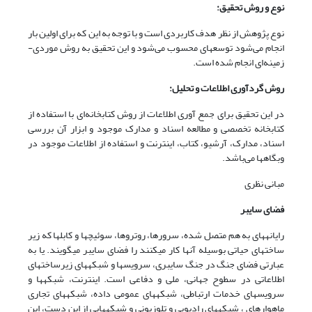
نوع و روش تحقیق:
نوع پژوهش از نظر هدف کاربردی است و با توجه به این که برای اولین بار
انجام می‌شود توسعه­ای محسوب می‌شود و این تحقیق به روش موردی-
زمینه‌ای انجام شده است.
روش گردآوری اطلاعات و تحلیل:
در این تحقیق برای جمع آوری اطلاعات از روش کتابخانه‌ای با استفاده از
کتابخانه تخصصی و مطالعه اسناد و مدارک موجود و ابزار آن بررسی
اسناد، مدارک، آرشیو، کتاب، اینترنت و استفاده از اطلاعات موجود در
وبگاه­ها می‌باشد.
مبانی نظری
فضای سایبر
رایانه­های به هم متصل شده، سرورها، روتروها، سوئیچ­ها و کابل­ها که زیر
ساخت­های حیاتی بوسیله آنها کار می­کنند را فضای سایبر می­گویند. یا به
عبارتی فضای جنگ در جنگ سایبری، سرویس­ها و شبکه­های زیرساخت­های
اطلاعاتی در سطوح جهانی، ملی و دفاعی است. اینترنت، شبکه­ها و
سرویس­های خدمات ارتباطی، شبکه­های عمومی داده، شبکه­های تجاری
ماهواره­ای ، شبکه­های رادیویی و تلوزیونی و شبکه­هایی از این دست، این