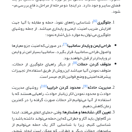
فضای سایبر وجود دارد. در اینجا دو مرحله از مراحل دفاع بررسی می­
شود.
[6]
جلوگیری
:
شناسایی راه‌های نفوذ، حمله و مقابله با آنها جهت
افزایش ضریب امنیت، ایمنی و پایداری می­باشد. از جمله روش­های
جلوگیری می توان به موارد ذیل اشاره نمود:
[7]
طراحی ایمن و پایدار سامانه­ها
: در صورتی که امنیت جزو معیارها
و اصول طراحی سامانه­ها، قرار بگیرد، سامانه­ها بسیار امن تر و ایمن
تر و پایدارتر از قبل خواهند بود.
[8]
متوقف کردن حملات
: از دیگر راه­های جلوگیری از حملات،
متوقف نمودن آنها می­باشد این روش از طریق استفاده از تجهیزات
پیشرفته امنیتی و وضع قوانین لازم، میسر است.
[10]
[9]
مدیریت حادثه
، محدود کردن خرابی­ها
:
روش­های مدیریت
حوادث و محدود نمودن اثار زیانبار حوادث، راه­هایی هستند که با
استفاده از آنها می‌توانیم اثر حملات صورت گرفته را در کمترین
زمان کاهش دهیم.
تعیین آثار، نشانه‌ها و هشدارها:
وقتی حمله­ای اتفاق می‌افتد، ابتدا
در گام اول باید آثار و خطراتی که این حمله می‌تواند داشته باشد را
شناسایی کنیم، زیرا با شناسایی آثار یک حمله می‌توانیم از
پیامدهای حملات دیگر و خطراتی که ممکن است ایجاد شوند،