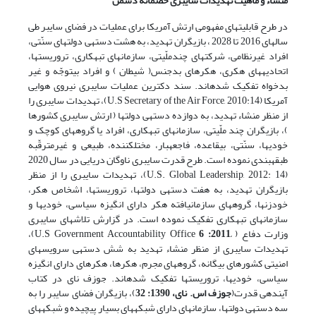
منشاء و ماهیّت تهدیدات سایبری خصمانه دشمن
در طرح قابلیت­های مفهومی ارتش آمریکا برای عملیات در فضای سایبر طی
سال­های 2016 تا 2028 ، بازیگران تهدید، به هشت دسته­ی دولت­های سنّتی،
افراد غیرنظامی، شرکت­های چندملّیتی، سازمان­های تبهکاری، تروریست­ها،
اتحادیه­های هکری، هکرهای بدجنس( شیطان ) و افراد بی­توجّه و غیر
بدخواه تفکیک شده­اند. سند دکترین عملیات سایبری نیروی هوایی
آمریکا (U.S Secretary of the Air Force, 2010:14)، تهدیدات سایبری را
از منظر منشاء تهدید، به دوازده دسته­ی دولت­ها ( ارتش سایبری کشورها
)، بازیگران چند ملّیتی، سازمان­های تبهکاری، افراد یا گروه­های کوچک و
خودی­ها، سنّتی، بی­قاعده، فاجعه­بار، مختل­کننده، طبیعی و غیرمترقّبه
طبقه­بندی نموده است. طرح قدرت سایبری ناوگان دریایی در سال 2020
(U.S. Global Leadership, 2012: 14)، تهدیدات سایبری را از منظر
بازیگران تهدید، به هفت دسته­ی دولت­ها، تروریست­ها، اشخاص هکر،
خودزن­ها، گروه­های سازمان­یافته هکر دارای انگیزه سیاسی، خودی­ها و
سازمان­های تبهکاری تفکیک نموده است. در گزارش تلاش­های سایبری
وزارت دفاع (
,2011: 6
U.S Government Accountability Office)،
تهدیدات سایبری از منظر منشاء تهدید به شش دسته­ی سرویس­های
امنیتی کشورهای بیگانه، گروه­های مجرم، هکرها، هکرهای دارای انگیزه
سیاسی، خودی­ها، تروریست­ها تفکیک شده­اند. جوزف نای در کتاب
آینده­ی قدرت(
جوزف اس. نای، 1390: 32
)، بازیگران فضای سایبر را به
سه دسته­ی دولت­ها، سازمان­های دارای شبکه­های بسیار پیچیده و شبکه­های