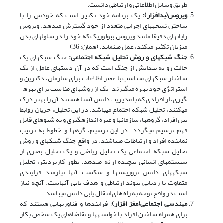
طریق وسایل اطلاعاتی و ارتباطی دانست.
ویروس(بدافزار):
یک برنامه خود تکثیر است که خودش را با
ساختن نسخه­های اجرایی متعدد از خود گسترش می­دهد. ویروس
رایانه­ای دقیقا مانند ویروس بیولوژیک که خود را در سلول­های بدن
میزبان تکثیر می­کند، عمل­ می­نماید. (همان: 36)
جنگ شبکه­ای و روش تحلیل شبکه اجتماعی:
جنگ شبکه­ای یک
حالت رو به پیدایش از جنگ است که در آن دست­های عامل از یک
ساختار شبکه­ای متناسب با عصر اطلاعات برای سازمان، دکترین و
استراتژی خود بهره می­گیرند. یک از روش­های مناسب برای بهره­
گیری، از افرادی که با مدیریت دانش آشنا هستند آن را بهتر درک
می­کنند، تحلیل شبکه اجتماع می­باشد. در این تحلیل، جریان روابط
بین افراد، گروه­ها، سازمان­ها و غیره اندازه­گیری و به شیوه­ای قابل
فهم ترسیم می­گردد. در این ترسیم، گره­ها و خطوط به ترتیب
نماینده افراد و ارتباطات می­باشند. در واقع جنگ شبکه­ای و روش
تحلیل شبکه اجتماعی یک تحلیل ریاضی و یک تحلیل بصری از
سیستم­های انسانی پیچیده ارائه می­دهد. بطور کاربردی­تر، تحلیل
شبکه­های دانش تروریست­ها و شکست آنها نیازمند فرایندی
متفاوت با ردیابی پیوند ارتباطی و هدف یابی آنهاست. آنچه نیاز
است در واقع توجه به راه های انتقال یابی دانش می­باشد.
مهندسی اجتماعی(مغز افزار):
فرایندها و فناوری­هایی هستند که
برای همراه ساختن افراد با خواسته­ها و تقاضاهای یک شخص بکار