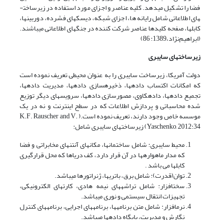
فضا را تشکیل می­دهد. کلیه عناصر و اجزای مورد استفاده در زیرساخت­
های اطلاعاتی شامل رایانه ها، اجزای شبکه، دیسک­های فشرده، دوربین­ها،
کابل­ها، صفحه کلیدها عناصر شرکت کننده در جنگ­های اطلاعاتی می­باشند.
(ابراهیم‌نژاد،1389: 86)
زیرساخت­های
سایبری
دولت آمریکا، زیرساخت سایبری را به عنوان محیطی تعریف نموده است
که امکانات اکتساب داده­ها، ذخیره­سازی داده­ها، مدیریت داده­ها،
تجمیع داده­ها، داده­کاوی، مصورسازی داده­ها، سرویس­های دیگر توزیع
شده محاسباتی و پردازش اطلاعات که در سطح اینترنت و نه در یک
موسسه خاص وجود دارند، تعریف نموده است.( K.F. Rauscher and V.
Yaschenko, 2012:34) زیرساخت­های سایبری شامل:
محیط سایبری: شامل ساختمان­ها، مکان­های آنتن­های مخابراتی و فضا
که مدار ماهواره­ها در آن قرار دارد، کف دریاها که محل قرارگیری
کابل­ها می باشد .
توان(قدرت): شامل برق، باتری­ها، ژنراتورها می­باشد.
سخت­افزار: شامل تراشه­های نیمه هادی، کارت­های الکترونیکی،
تجهیزات انتقال سیستمی و نوری می­باشد.
نرم­افزار: شامل متن برنامه­ها، برنامه­های اجرایی، برنامه­های کنترل
نگارش و مدیریت، پایگاه داده­ها می­باشد.