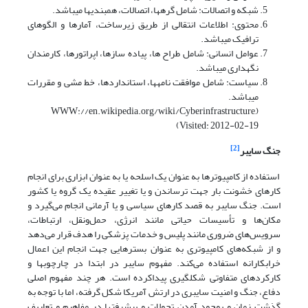
شبکه و اتصالات: شامل گره­ها، اتصالات، همبندی­ها می­باشد.
محتوی: اطلاعات انتقالی از طریق زیرساخت، آمارها و الگوهای
ترافیک می­باشد.
عوامل انسانی: شامل طراح ها، پیاده سازها، اپراتورها، کارمندان
نگهداری می­باشد.
سیاست: شامل موافقت نامه­ها، استانداردها، خط مشی و مقررات
می­باشد.
(WWW://en.wikipedia.org/wiki/Cyberinfrastructure,
Visited: 2012-02-19)
[2]
جنگ سایبر
استفاده از کامپیوترها به عنوان یک اسلحه یا به عنوان ابزاری برای انجام
کارهای خشونت بار جهت ترساندن و یا تغییر عقیده یک گروه یا کشور
است. جنگ سایبر به قصد کارهای سیاسی و یا آرمانی انجام می‌گیرد و
مکان‌ها و تأسیسات حیاتی مانند انرژی، حمل‌ونقل، ارتباطات،
سرویس‌های ضروری مانند پلیس و خدمات پزشکی را هدف قرار می‌دهد
و از شبکه‌های کامپیوتری به عنوان بسترهایی جهت انجام این اعمال
خرابکارانه استفاده می‌کند. مفهوم سایبر در ابتدا در چارچوب­ها و
کارکردهای متفاوتی شکل­گیری پیداکرده است. هر چند مفهوم اصلی
دفاع، جنگ و امنیت سایبری در ارتش آمریکا شکل گرفته، اما با توجه به
گذشت زمان و بوجود آمدن تحولات و پیشرفت­ها در مفاهیم و تعاریف