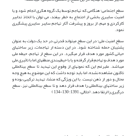
سطح اجتماعی: هنگامی که تهاجم توسط یک گروه هکری انجام شود و یا
امنیت سایبری بخشی از اجتماع به خطر بیفتد، می توان با اتخاذ تدابیر
کارکردی و مهم، از بروز و پیشرفت آثار تهاجم سایبر سایبری پیشگیری
نمود.
سطح امنیت ملی: در این سطح می­تواند قدرتی در حد یک دولت به عنوان
پشتیبان حمله شناخته شود. در این دسته ار تهاجمات، زیر ساخت­های
حیاتی کشور مورد هدف قرار می­گیرد. در این سطح از تهاجم، حیطه ملی
مورد هدف و تهاجم قرار گرفته و یا با حیطه­بندی منطقه­ای اما با تاثیری ملی
می­باشد. علی­رغم این که نمونه­ای از وقوع این تهدید تا سطح بین­المللی
تاکنون مشاهده نشده، اما باید توجه داشت که این موضوع به هیچ وجه
محال و دور از ذهن نیست. با این ویژگی که منشاء تهدید ترکیبی بوده و
زیر ساخت­های بین­المللی را هدف قرار دهد و تا سطح بین­المللی نیز، سطح
درگیری را ارتقا دهد. (جلالی، 1391: 130-134 )