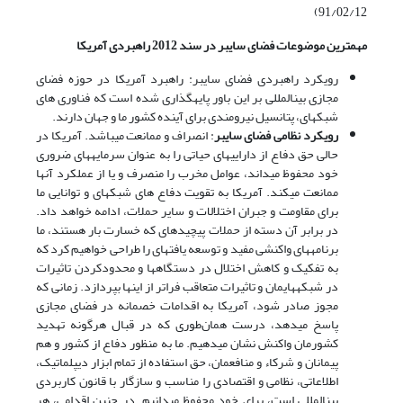
91/02/12)
مهمترین موضوعات فضای سایبر در سند 2012 راهبردی آمریکا
رویکرد راهبردی فضای سایبر: راهبرد آمریکا در حوزه فضای
مجازی بین­المللی بر این باور پایه­گذاری شده است که فناوری های
شبکه­ای، پتانسیل نیرومندی برای آینده کشور ما و جهان دارند.
رویکرد نظامی فضای سایبر
: انصراف و ممانعت می­باشد. آمریکا در
حالی حق دفاع از دارایی­های حیاتی را به عنوان سرمایه­های ضروری
خود محفوظ می­داند، عوامل مخرب را منصرف و یا از عملکرد آنها
ممانعت می­کند. آمریکا به تقویت دفاع های شبکه­ای و توانایی ما
برای مقاومت و جبران اختلالات و سایر حملات، ادامه خواهد داد.
در برابر آن دسته از حملات پیچیده­ای که خسارت بار هستند، ما
برنامه­های واکنشی مفید و توسعه یافته­ای را طراحی خواهیم کرد که
به تفکیک و کاهش اختلال در دستگاه­ها و محدودکردن تاثیرات
در شبکه­هایمان و تاثیرات متعاقب فراتر از اینها بپردازد. زمانی که
مجوز صادر شود، آمریکا به اقدامات خصمانه در فضای مجازی
پاسخ می­دهد، درست همان‌طوری که در قبال هرگونه تهدید
کشورمان واکنش نشان می­دهیم. ما به منظور دفاع از کشور و هم
پیمانان و شرکاء و منافعمان، حق استفاده از تمام ابزار دیپلماتیک،
اطلاعاتی، نظامی و اقتصادی را مناسب و سازگار با قانون کاربردی
بین­المللی است، برای خود محفوظ می­دانیم. در چنین اقدامی، هر