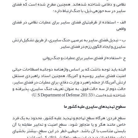
نظامی و دفاعی شناخته شده­اند. همچنین مطرح شده است که فضای
سایبر در سه حوزه­ی ذیل، با جنگ ارتباط دارد:
الف - استفاده از ظرفیت­های فضای سایبر برای عملیات نظامی در فضای
واقعی
ب - تبدیل فضای سایبر به عرصه­ی جنگ سایبری، از طریق تشکیل ارتش
سایبری و ایجاد الگوی رزم در فضای سایبر
ج -استفاده از فضای سایبر برای عملیات و جنگ روانی
البته باید توجه داشت که بر اساس واژه­نامه دوجانبه اصطلاحات حیاتی
امنیت فضای سایبر روسیه و آمریکا، همچنین اسناد راهبردی مستقل
ارتش آمریکا، از جمله راهبرد وزارت دفاع، برای عملیات در فضای سایبر،
حالت دوم از سه حالت فوق، به عنوان تعریف جنگ سایبری، پذیرفته و
شناخته شده است.( U.S Department of Defense ,201:33)
سطوح تهدیدهای سایبری علیه کشور ما
سطح فردی: هرگاه سطح تهاجم و تهدید علیه کشور، محدود به یک فرد
خاص مانند هکر و یا متجاوز شود، سطح امنیت و تدابیر مقابله با آن
بایستی متناسب با آن باشد. حیطه­ی خطر در این سطح، بیشتر بخش­های
تدابیر مقابله با تهدید در این سطح، راه‌کنشی(تاکتیکی) می­باشند.