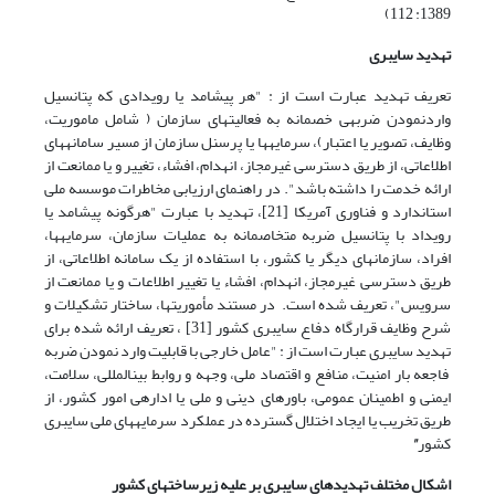
1389: 112)
تهدید سایبری
تعریف تهدید عبارت است از : "هر پیشامد یا رویدادی که پتانسیل
واردنمودن ضربه­ی خصمانه به فعالیت­های سازمان ( شامل ماموریت،
وظایف، تصویر یا اعتبار)، سرمایه­ها یا پرسنل سازمان از مسیر سامانه­های
اطلاعاتی، از طریق دسترسی غیرمجاز، انهدام، افشاء، تغییر و یا ممانعت از
ارائه خدمت را داشته باشد". در راهنمای ارزیابی مخاطرات موسسه ملی
استاندارد و فناوری آمریکا [21]، تهدید با عبارت "هرگونه پیشامد یا
رویداد با پتانسیل ضربه متخاصمانه به عملیات سازمان، سرمایه­ها،
افراد، سازمان­های دیگر یا کشور، با استفاده از یک سامانه اطلاعاتی، از
طریق دسترسی غیرمجاز، انهدام، افشاء یا تغییر اطلاعات و یا ممانعت از
سرویس"، تعریف شده است. در مستند مأموریت­ها، ساختار تشکیلات و
شرح وظایف قرارگاه دفاع سایبری کشور [31] ، تعریف ارائه شده برای
تهدید سایبری عبارت است از : "عامل خارجی با قابلیت وارد نمودن ضربه
فاجعه بار امنیت، منافع و اقتصاد ملی، وجهه و روابط بین­المللی، سلامت،
ایمنی و اطمینان عمومی، باورهای دینی و ملی یا اداره­ی امور کشور، از
طریق تخریب یا ایجاد اختلال گسترده در عملکرد سرمایه­های ملی سایبری
کشور
"
اشکال مختلف تهدیدهای سایبری بر علیه زیرساخت­های کشور