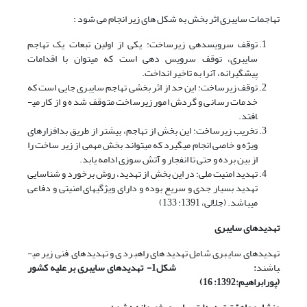
تهاجمات سایبری اثر بخش به شکل های زیر انجام می شود :
توقف سرویس­دهی زیرساخت­: یکی از اولین تبعات یک تهاجم
سایبری، توقف سرویس دهی است که می­توان با اقدامات
پیشگیرانه، آنرا به تاخیر انداخت.
توقف زیرساخت­: این حد از اثر بخشی تهاجم سایبری جایی است که
خدمات رسانی و گردش امور زیرساخت متوقف شده و از کار می­
افتد.
تخریب زیرساخت: این بخش از تهاجم، بیشتر از طریق بدافزارهای
ویژه و خاصی انجام می­گیرد که می­تواند بخش مهمی از زیر ساخت را
از بین برده و حتی تا انفجار و آتش سوزی ادامه یابد.
تهدید امنیت ملی: در این بخش از تهدید، روش برخورد و شناسایی
تهدید بسیار جدی و سریع بوده و دارای ویژگی­های امنیتی و دفاعی
می­باشد. (جلالی، 1391: 133)
تهدیدهای سایبری
تهدیدهای
سایبری شامل تهدیدهای راهبردی و تهدیدهای فنی زیر می­
باشند
:
شکل1- تهدیدهای سایبری بر علیه کشور
(پورابراهیم:1392: 16)