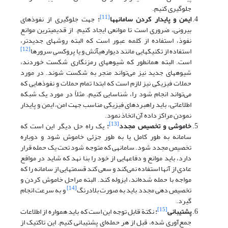
جلوگیری کنیم.
[11]
ایمن‌ و پایدار کردن سامانه­ها
:
جهت جلوگیری از نفوذهای
بیرونی، ضروری است تا موانعی ایجاد کنیم. از قدیمی­ترین موانع
نفوذ، استفاده از کلمه عبور است که البته روش­های جدیدتر،
[12]
استفاده از تکنیک­هایی مانند دیواره­ی­آتش و یا پروکسی سرورها
است. البته همان­طور که شیوه­های رمزنگاری شکست خوردند،
شیوه­های جدید نیز می‌تواند منجر به شکست شوند. در مورد
حملات فیزیکی نیز لازم است که ابتدا تمام حملات و نفوذهایی که
می‌تواند انجام شود را، شناسایی کنیم. مثلاً در مورد یک شبکه
اطلاعاتی، باید راهبرد­های فیزیکی مناسب جهت امن، ایمن و پایدار
نمودن مراکز داده آن اتخاذ نمود.
[13]
خاموشی و تخصیص مجدد
:
یک راه حل دیگر این است که
سامانه به طور کامل یا به طور جزئی خاموش شود و دوباره
تخصیص مجدد شود. سامانه­ی که متوجه شود تحت یک حمله قرار
دارد، باید موانع و دفاع­هایی از خود را بنا نهد که شاید در مواقع
عادی از آنها استفاده نمی‌کند و سعی کند قسمت­هایی از سامانه را که
مواجه با حمله شده‌اند، ایزوله کند. البته مراحل خاموش کردن و
[14]
تخصیص دهی مجدد باید به صورت بلادرنگ
و به سرعت انجام
گیرد.
[15]
پشتیبانی
:
نکتة قابل توجه این است که باید همواره از اطلاعات
جمع‌آوری شده، قبل از هر حمله‌ای پشتیبانی کنیم. این تاکتیک از