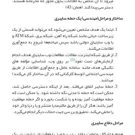
می­رود تا آن شخص به اطلاعات بدون مجوز که محرمانه هستند،
دسترسی پیدا کند. (همان: 43)
ساختار و مراحل(مهندسی) یک حمله
سایبری
ابتدا یک هدف مشخص تعیین می‌شود که می‌تواند قسمتی از یک
زیرساخت حیاتی مانند شبکه راه ‌آهن، شبکه برق، شبکة ATM و
یا وب سایت­های دولتی باشد سپس مهاجم‌ها شروع به جمع‌آوری
اطلاعات می‌کنند.
از طریق شبکه اینترنت، مقالات، مطالعات وب سایت­های هدف، انجام
[5]
آزمایش‌های تست نفوذ
بر روی وب، شناسایی مؤلفه های
تکنیکی هدف مانند سامانه عامل و جمع‌آوری اطلاعات از طریق
مهندسی اجتماعی (توسط کارکنانی که در آن ساختار کار می‌کنند)
می­باشد.
حملة سایبر اتفاق می‌افتد. بعد از اینکه دسترسی حاصل شد،
ممکن است که حمله تا مدتی نگه داشته شود. یا ممکن است که
حمله موفقیت آمیز بوده و یا شکست بخورد و اگر حمله موفقیت
آمیز باشد، هکر آن را از طریق مالتی­مدیا منتشر و یا ردپا و اثر خود
را مخفی می‌کند. تحقیق و بررسی جهت حملات دیگر انجام می‌گیرد.
مراحل دفاع
سایبری
همواره اشکال متفاوت دفاعی در برخورد با فعالیت­های دشمن در یک