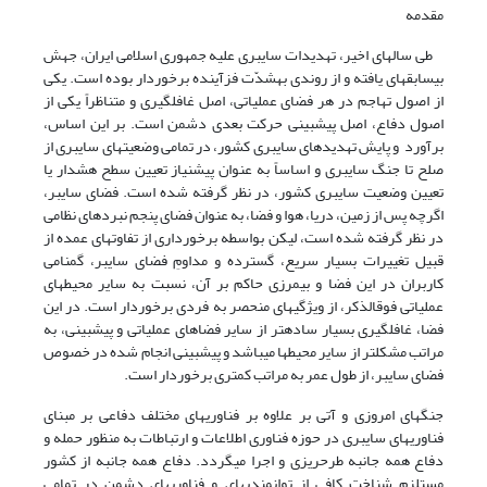
مقدمه
طی سال­های اخیر، تهدیدات سایبری علیه جمهوری اسلامی ایران، جهش
بی­سابقه­ای یافته و از روندی به­شدّت فزآینده برخوردار بوده است. یکی
از اصول تهاجم در هر فضای عملیاتی، اصل غافلگیری و متناظراً یکی از
اصول دفاع، اصل پیش­بینی حرکت بعدی دشمن است. بر این اساس،
برآورد و پایش تهدیدهای سایبری کشور، در تمامی وضعیت­های سایبری از
صلح تا جنگ سایبری و اساساً به عنوان پیش­نیاز تعیین سطح هشدار یا
تعیین وضعیت سایبری کشور، در نظر گرفته شده است. فضای سایبر،
اگرچه پس از زمین، دریا، هوا و فضا، به عنوان فضای پنجم نبردهای نظامی
در نظر گرفته شده است، لیکن بواسطه برخورداری از تفاوت­های عمده از
قبیل تغییرات بسیار سریع، گسترده و مداومِ فضای سایبر، گمنامی
کاربران در این فضا و بی­مرزی حاکم بر آن، نسبت به سایر محیط­های
عملیاتی فوق­الذکر، از ویژگی­های منحصر به فردی برخوردار است. در این
فضا، غافلگیری بسیار ساده­تر از سایر فضاهای عملیاتی و پیش­بینی، به
مراتب مشکل­تر از سایر محیط­ها می­باشد و پیش­بینی انجام شده در خصوص
فضای سایبر، از طول عمر به مراتب کمتری برخوردار است.
جنگ­های امروزی و آتی بر علاوه بر فناوری­های مختلف دفاعی بر مبنای
فناوری­های سایبری در حوزه فناوری اطلاعات و ارتباطات به منظور حمله و
دفاع همه جانبه طرح­ریزی و اجرا می­گردد. دفاع همه جانبه از کشور
مستلزم شناخت کافی از توانمندی­های و فناوری­های دشمن در تمامی