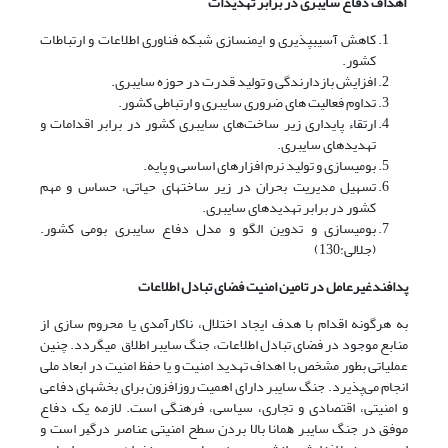
اهداف دفاع سایبری در برابر تهدیدات
کاهش آسیب­پذیری و ایمن­سازی شبکه فناوری اطلاعات و ارتباطات
کشور.
افزایش بازدارندگی و تولید قدرت در حوزه سایبری.
تداوم فعالیت های ضروری سایبری و ارتباطی کشور.
ارتقاء پایداری زیر ساخت‌های سایبری کشور در برابر اقدامات و
تهدیدهای سایبری.
بومی­سازی و تولید نرم افزارهای اساسی و پایه.
تسهیل مدیریت بحران در زیر ساخت­های حیاتی، حساس و مهم
کشور در برابر تهدیدهای سایبری.
بومی­سازی و تدوین الگو و مدل دفاع سایبری بومی کشور.
(جلالی:130)
پدافندغیرعامل در تامین امنیت فضای تبادل اطلاعات
به هرگونه اقدام با هدف ایجاد اختلال، ناکارآمدی یا محروم سازی از
منابع موجود در فضای تبادل اطلاعات، جنگ سایبر اطلاق می­گردد. چنین
عملیاتی بطور مشخص با اهداف تهدید امنیت و یا حفظ امنیت در ابعاد ملی
انجام می‌پذیرد. جنگ سایبر دارای اهمیت روزافزون برای بخش­های دفاعی
و امنیتی، اقتصادی و تجاری، سیاسی، فرهنگی است. لازمه یک دﻓﺎع
موفق در ﺟﻨﮓ ﺳﺎﻳﺒﺮ ﻫﻤﺎﻧﺎ ﺑﺎﻻ ﺑﺮدن ﺳﻄﺢ امنیتی ﻋﻨﺎﺻﺮ درﮔﻴﺮ اﺳﺖ و