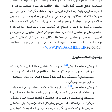
اﻳﻦ مهم ﺟﺰ ﺑﺎ اﻓﺰاﻳﺶ دانش در حوزه سایبر ﻣﻴﺴﺮ ﻧﺨﻮاﻫﺪ ﺑﻮد. بر اساس
اﺳﺘﺎﻧﺪاردﻫﺎی اﻣﻨﻴﺘﻲ قابل قبول، ﺑﻄﻮر ﺧﻼﺻﻪ ﻫﺮ ﻳﻚ از ﻋﻨﺎﺻﺮ درﮔﻴﺮ در
ﻓﻀﺎی ﺳﺎﻳﺒﺮ، ﺑﺎﻳﺪ ﺑﻪ اﻧﺪازه ارزش ﺧﻮد ﺣﻔﺎﻇﺖ ﮔﺮدﻧﺪ. در ﻏﻴﺮ اﻳﻦ
ﺻﻮرت، اﻧﺘﺨﺎب ﻣﻜﺎﻧﻴﺴﻢﻫﺎی دﻓﺎﻋﻲ ﭼﻨﺪان ﺑﻬﻴﻨﻪ ﻧﺨﻮاﻫﺪ ﺑﻮد و ﺑﺪون
ﺷﻚ دارای ﻫﺰﻳﻨﻪﻫﺎی غیر ضرور اﺳﺖ. بدیهی است آنهایی که ﻗﺼﺪ ﺣﻤﻠﻪ
داﺷﺘﻪ ﺑﺎﺷند ﺗﺎ دﻧﺪان ﻣﺴﻠﺢ می­ﺷﻮند. ﭘﺲ ﺑﺎﻳﺪ اﺑﺘﺪا داراﺋﻲﻫﺎ و
ﻋﻨﺎﺻﺮاﺻﻠﻲ و اﺳﺎﺳﻲ اﻃﻼﻋﺎﺗﻲ اﺷﻴﺎء ﻣﻬﻢ در ﻓﻀﺎی ﺳﺎﻳﺒﺮی را ﺗﻌﺮﻳﻒ و
ﺗﻌﻴﻴﻦ ﻧﻤﻮده و ﺑﺮاﺳﺎس ﺳﻴﺎﺳﺖﻫﺎی ﻛﻼن و ﺑﺎ در ﻧﻈﺮ ﮔﺮﻓﺘﻦ تمامی
ﺗﻬﺪﻳﺪات، باید همه ﺗﻤﻬﻴﺪات دﻓﺎﻋﻲ را ﭘﻲرﻳﺰی ﻧﻤﺎﺋﻴﻢ.
WWW.PAYDARIMELLI.IR
92/05/10 )
(
روش­های حملات
سایبری
[3]
روش حمله خاموش
: این حملات شامل فعالیت­هایی می­شوند که
در آنها بدون انجام هرگونه فعالیت ظاهری یا ایجاد تغییرات در
سیستم­های آسیب­پذیر، به آنها نفوذ شده و منجر به سوء استفاده از
منابع سیستم می­گردد.
[4]
روش حمله فعال
: حملاتی هستند که به سامانه­های کامپیوتری
زیرساخت­های حیاتی نفوذ می‌کنند و می‌توانند اطلاعات حساس را
دستکاری می­کنند و باعث بروز حوادث و فجایع ملی و جبران ناپذیر
می­گردند. از اهداف آنها می‌توان، از کار انداختن شبکه­های خدماتی
عمومی مثل شبکه برق، گاز و غیره و همچنین ایجاد وحشت و ترس