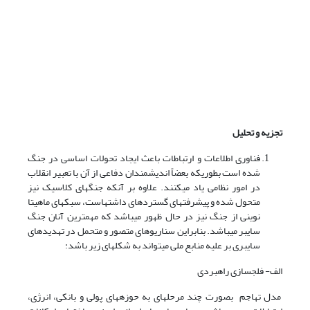
تجزیه و تحلیل
فناوری اطلاعات و ارتباطات باعث ایجاد تحولات اساسی در جنگ
شده است بطوری­که بعضاً اندیشمندان دفاعی از آن با تعبیر انقلاب
در امور نظامی یاد می­کنند. علاوه بر آنکه جنگ­های کلاسیک نیز
متحول شده و پیشرفت­های گسترده­ای داشته­است، سبک­های ماهیتا
نوینی از جنگ نیز در حال ظهور می­باشد که مهمترین آنان جنگ
سایبر می­باشد. بنابراین سناریوهای متصور و متحمل در تهدیدهای
سایبری بر علیه منابع ملی می­تواند به شکل­های زیر باشد:
الف- فلج­سازی راهبردی
مدل تهاجم بصورت چند مرحله­ای به حوزه­های پولی و بانکی، انرژی،