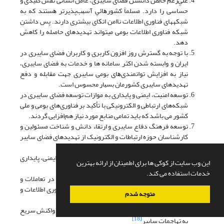
ﻋﻠﻲرﻏﻢ ﺧﺎﻟﺺ داﻧﺴﺘﻦ ﻓﻀﺎی ﺳﺎﻳﺒﺮی، عامل اﻧﺴﺎنی نقش کلیدی و
حساسی را دارد. ﻣﺴﻠﻤﺎً ﻛﺸﻮرﻫﺎﺋﻲ آﺳﻴﺐﭘﺬﻳﺮﺗﺮ ﻫﺴﺘﻨﺪ ﻛﻪ به
شبکه­های فناوری اطلاعات ناامن اتکای بیشتری دارند. پس داشتن
شبکه فناوری اطلاعات بومی می­تواند تهدیدهای حاصله را کاهش
دهد.
با توجه به گسترش روز افزون کاربری و کاربران ﻓﻀﺎی ﺳﺎﻳﺒﺮی در
اﻳﺮان و وابسته شدن اکثر سامانه ها و خدمات به فضای سایبری،
نیاز به اﻓﺰاﻳﺶ ﺗﻮاﻧﻤﻨﺪیﻫﺎی بومی سایبری جهت مقابله و دفع
تهدیدهای سایبری ﻛﺸﻮرﻣﺎن ﺑﺴﻴﺎر ﻣﺤﺴﻮس اﺳﺖ.
توسعه امنیت، ایمنی و پایداری به موازات توسعه فضای سایبری در
شبکه‌های ارتباطی و الکترونیکی با تأکید بر فناوری‌های بومی و ملی
کشور می باشد که باید تمامی منابع مورد نیاز هم‌افزایی گردند.
توسعه فرهنگ دفاع سایبری و ارتقاء دانش و شناخت مسئولین و
کارشناسان حوزه ارتباطات و الکترونیک از تهدیدهای فضای سایبر
و اقدامات پدافند غیرعامل در برابر آنها.
ایجاد شبکه ملی اینترنت مبتنی برمولفه های امنیت، ایمنی، پایداری
این وب سایت از کوکی ها برای اطمینان از ارائه بهترین
و متکی بر فناوری های بومی.
خدمات استفاده می کند.
نهادینه­کردن ملاحظات دفاع سایبری و امنیت ملی در تعاملات و
همکاری با کشورها و شرکت­های خارجی در حوزه فناوری اطلاعات و
متوجه شدم
ارتباط.
تشکیل مرکز پایش تهدیدهای سایبر و تشکیل مراکز واکنش سریع
[18]
به تهاجمات سایبر