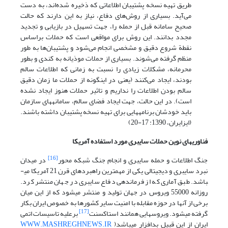
طریق تهیه نسخه پشتیبان اطلاعاتی که ذخیره شده‌اند، به دست
می‌آید. بسیاری از روش‌های دفاع، نیاز به این دارند که حالت
صحیح سامانه قبل از حمله را، جهت تسهیل در بازیابی و تجدید
مجدد بدانند. این روش برای مواقعی است که حملات براساس
نقطة شروع دقیق و مشخصی انجام می‌شود و پشتیبان‌ها به طور
منظم گرفته می‌شوند. بسیاری از حملات موذیانه به کندی و بطور
محرمانه، مشکلات زیادی را نسبت به زمانی که اطلاعات سالم
بودند، ایجاد می‌کنند (یعنی در اینگونه از حملات ما زمان دقیق
سالم بودن اطلاعات را نداریم و تاثیر حملات هنوز ایجاد نشده
است). در این حالت، جهت ایجاد فضای سالم، سامانه­های سازمان
باید خودشان برنامه­هایی برای تهیه نسخه پشتیبان داشته باشند.
(ایزایران، 1390: 17-20)
فناوری­های نوین حملات سایبری مورد استفاده آمریکا
[16]
جنگ اطلاعات و حمله سایبری و انجام جنگ شبکه محور
در میدان
نبرد سایبری و دیجیتالی یکی از مهمترین راهبردهای قرن 21 آمریکا می­
باشد. طبق آماری که از فرماندهی دفاع سایبری در جهان منتشر کرد.
روزانه 55000 ویروس در جهان تولید و منتشر می­شود که از این میان
برخی از آنها در حوزه مقابله با امنیت سایر کشورها به خصوص ایران بکار
[17]
گرفته می­شود. ویروس­هایی همانند استاکس­نت
برعلیه تاسیسات اتمی
ایران از این قبیل بدافزار می­باشد(
WWW.MASHREGHNEWS.IR