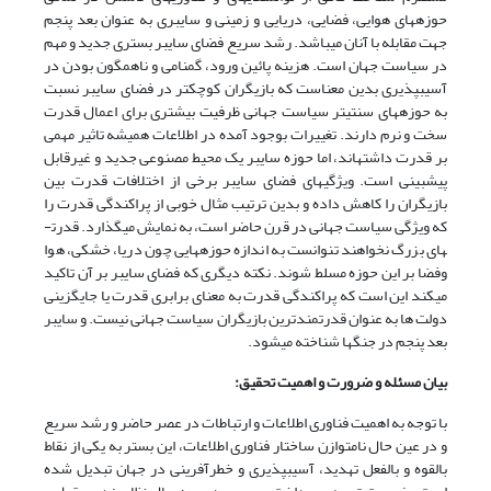
حوزه­های هوایی، فضایی، دریایی و زمینی و سایبری به عنوان بعد پنجم
جهت مقابله با آنان می­باشد. رشد سریع فضای سایبر بستری جدید و مهم
در سیاست جهان است. هزینه پائین ورود، گمنامی و ناهمگون بودن در
آسیب­پذیری بدین معناست که بازیگران کوچکتر در فضای سایبر نسبت
به حوزه­های سنتی­تر سیاست جهانی ظرفیت بیشتری برای اعمال قدرت
سخت و نرم دارند. تغییرات بوجود آمده در اطلاعات همیشه تاثیر مهمی
بر قدرت داشته­اند، اما حوزه سایبر یک محیط مصنوعی جدید و غیرقابل
پیش­بینی است. ویژگی­های فضای سایبر برخی از اختلافات قدرت بین
بازیگران را کاهش داده و بدین ترتیب مثال خوبی از پراکندگی قدرت را
که ویژگی سیاست جهانی در قرن حاضر است، به نمایش می­گذارد. قدرت­
های بزرگ نخواهند تنوانست به اندازه حوزه­هایی چون دریا، خشکی، هوا
وفضا بر این حوزه مسلط شوند. نکته دیگری که فضای سایبر بر آن تاکید
می­کند این است که پراکندگی قدرت به معنای برابری قدرت یا جایگزینی
دولت ها به عنوان قدرتمندترین بازیگران سیاست جهانی نیست. و سایبر
بعد پنجم در جنگ­ها شناخته می­شود.
بیان مسئله و ضرورت و اهمیت تحقیق:
با توجه به اهمیت فناوری اطلاعات و ارتباطات در عصر حاضر و رشد سریع
و در عین حال نامتوازن ساختار فناوری اطلاعات، این بستر به یکی از نقاط
بالقوه و بالفعل تهدید، آسیب­پذیری و خطرآفرینی در جهان تبدیل شده