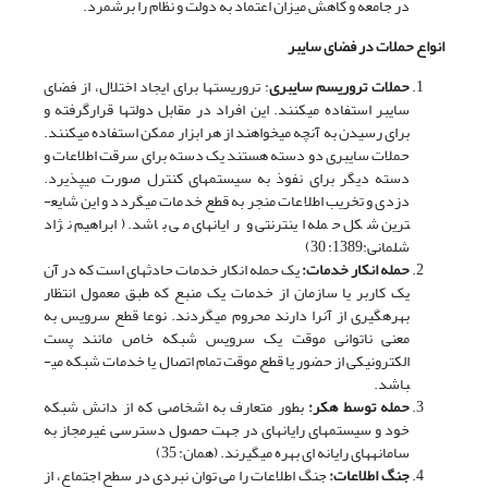
در جامعه و کاهش میزان اعتماد به دولت و نظام را برشمرد.
انواع حملات در فضای سایبر
حملات تروریسم سایبری
: تروریست­ها برای ایجاد اختلال، از فضای
سایبر استفاده می­کنند. این افراد در مقابل دولت­ها قرارگرفته و
برای رسیدن به آنچه می­خواهند از هر ابزار ممکن استفاده می­کنند.
حملات سایبری دو دسته هستند یک دسته برای سرقت اطلاعات و
دسته دیگر برای نفوذ به سیستم­های کنترل صورت می­پذیرد.
دزدی و تخریب اطلاعات منجر به قطع خدمات می­گردد و این شایع­
ترین شکل حمله اینترنتی و رایانه­ای می باشد. (ابراهیم نژاد
شلمانی:1389: 30)
حمله انکار خدمات:
یک حمله انکار خدمات حادثه­ای است که در آن
یک کاربر یا سازمان از خدمات یک منبع که طبق معمول انتظار
بهره­گیری از آنرا دارند محروم می­گردند. نوعا قطع سرویس به
معنی ناتوانی موقت یک سرویس شبکه خاص مانند پست
الکترونیکی از حضور یا قطع موقت تمام اتصال یا خدمات شبکه می­
باشد.
حمله توسط هکر:
بطور متعارف به اشخاصی که از دانش شبکه
خود و سیستم­های رایانه­ای در جهت حصول دسترسی غیرمجاز به
سامانه­های رایانه ای بهره می­گیرند. (همان: 35)
جنگ اطلاعات:
جنگ اطلاعات را می توان نبردی در سطح اجتماع، از