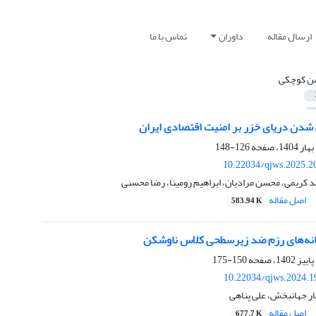
ارسال مقاله
داوران
تماس با ما
 کوچکی
 شدن دریای خزر بر امنیت اقتصادی ایران
126-148
10.22034/qjws.2025.2
کریمی، محسن مرادیان، ابراهیم رومینا، رضا محسنی
اصل مقاله
583.94 K
انه‌های رزم ضد زیرسطحی کلاس ناوشکن
150-175
10.22034/qjws.2024.1
ر جهانبخش، علی پناهی
اصل مقاله
677.7 K