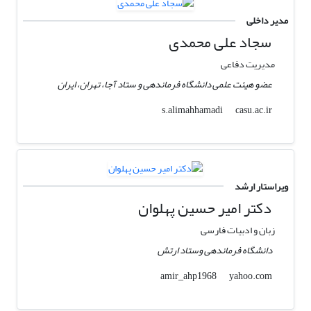
مدیر داخلی
سجاد علی محمدی
مدیریت دفاعی
عضو هیئت علمی دانشگاه فرماندهی و ستاد آجا، تهران، ایران
casu.ac.ir
s.alimahhamadi
ویراستار ارشد
دکتر امیر حسین پهلوان
زبان و ادبیات فارسی
دانشگاه فرماندهی وستاد ارتش
yahoo.com
amir_ahp1968