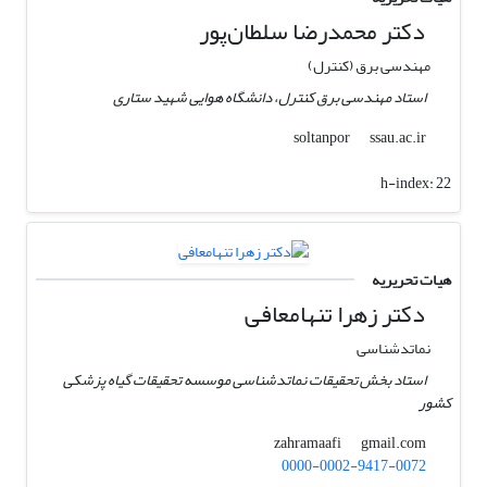
دکتر محمدرضا سلطان‌پور
مهندسی برق (کنترل)
استاد مهندسی برق کنترل، دانشگاه هوایی شهید ستاری
ssau.ac.ir
soltanpor
h-index:
22
هیات تحریریه
دکتر زهرا تنهامعافی
نماتدشناسی
استاد بخش تحقیقات نماتدشناسی موسسه تحقیقات گیاه پزشکی
کشور
gmail.com
zahramaafi
0000-0002-9417-0072