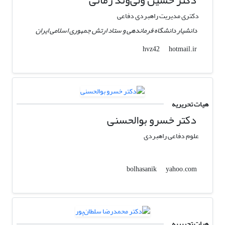
دکتر حسین ولی‌وند زمانی
دکتری مدیریت راهبردی دفاعی
دانشیار دانشگاه فرماندهی و ستاد ارتش جمهوری اسلامی ایران
hotmail.ir
hvz42
هیات تحریریه
دکتر خسرو بوالحسنی
علوم دفاعی راهبردی
yahoo.com
bolhasanik
هیات تحریریه