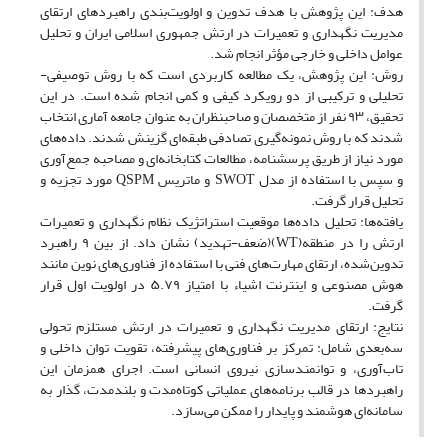
هدف: این پژوهش با هدف تدوین و اولویت‌بندی راهبردهای ارتقای
مدیریت نگهداری و تعمیرات در ارتش جمهوری اسلامی ایران و تحلیل
عوامل داخلی و خارجی مؤثر انجام شد.
روش: این پژوهش، یک مطالعه کاربردی است که با روش توصیفی-
تحلیلی و ترکیبی از دو رویکرد کیفی و کمی انجام شده است. در این
تحقیق، ۹۳ نفر از متخصصان و صاحبنظران به عنوان جامعه آماری انتخاب
شدند که با روش نمونه‌گیری تصادفی طبقه‌ای گزینش شدند. داده‌های
مورد نیاز از طریق پرسشنامه، مطالعات کتابخانه‌ای و مصاحبه جمع‌آوری
و سپس با استفاده از مدل SWOT و ماتریس QSPM مورد تجزیه و
تحلیل قرار گرفت.
یافته‌ها: تحلیل داده‌ها موقعیت استراتژیک نظام نگهداری و تعمیرات
ارتش را در منطقه(WT)(ضعف-تهدید) نشان داد. از بین ۹ راهبرد
تدوین‌شده، ارتقای مهارت‌های فنی با استفاده از فناوری‌های نوین مانند
هوش مصنوعی و اینترنت اشیاء با امتیاز ۵.۷۹ در اولویت اول قرار
گرفت.
نتایج: ارتقای مدیریت نگهداری و تعمیرات در ارتش مستلزم تحولی
سه‌بعدی شامل: تمرکز بر فناوری‌های پیشرفته، تقویت توان داخلی و
تاب‌آوری، و توانمندسازی نیروی انسانی است. اجرای همزمان این
راهبردها در قالب برنامه‌های عملیاتی کوتاه‌مدت و بلندمدت، گذار به
سامانه‌ای هوشمند و پایدار را ممکن می‌سازد.