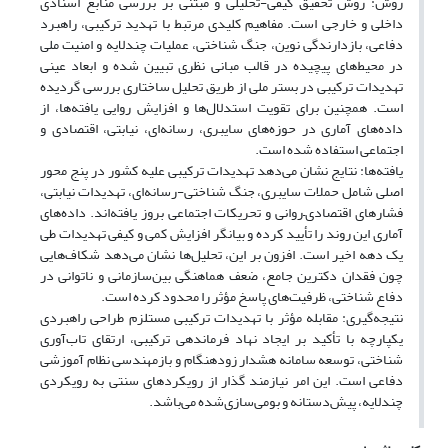
روش: روش تحقیق کیفی-تحلیلی و مبتنی بر بررسی منابع اسنادی
داخلی و خارجی است. مفاهیم کلیدی مرتبط با تهدید ترکیبی، راهبرد
دفاعی، بازدارندگی نوین، جنگ شناختی، عملیات چندلایه و امنیت ملی
در محیط‌های پیچیده در قالب مبانی نظری تبیین شده و ابعاد عینی
تهدیدات ترکیبی در بستر ملی از طریق تحلیل ساختاری بررسی گردیده
است. همچنین برای تقویت استدلال‌ها و افزایش روایی یافته‌ها، از
داده‌های آماری در حوزه‌های سایبری، رسانه‌ای، نیابتی، اقتصادی و
اجتماعی استفاده شده است.
یافته‌ها: نتایج نشان می‌دهد تهدیدات ترکیبی علیه کشور در پنج محور
اصلی شامل حملات سایبری، جنگ شناختی-رسانه‌ای، تهدیدات نیابتی،
فشارهای اقتصادی–روانی و تحریکات اجتماعی بروز یافته‌اند. داده‌های
آماری این روند را تأیید کرده و بیانگر افزایش کمی و کیفی تهدیدات طی
یک دهه اخیر است. افزون بر این، تحلیل‌ها نشان می‌دهد شکاف‌هایی
چون فقدان دکترین جامع، ضعف هماهنگی بین‌سازمانی و ناتوانی در
دفاع شناختی، ظرفیت‌های پاسخ مؤثر را محدود کرده است.
نتیجه‌گیری: مقابله مؤثر با تهدیدات ترکیبی مستلزم طراحی راهبردی
یکپارچه با تأکید بر ایجاد نهاد فرماندهی ترکیبی، ارتقای تاب‌آوری
شناختی، توسعه سامانه هشدار زودهنگام و بازمهندسی نظام آموزشی
دفاعی است. این امر نیازمند گذار از رویکردهای سنتی به رویکردی
چندلایه، پیش‌دستانه و بومی‌سازی‌شده می‌باشد.