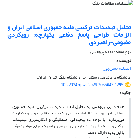
تحلیل تهدیدات ترکیبی علیه جمهوری اسلامی ایران و
الزامات طراحی پاسخ دفاعی یکپارچه: رویکردی
مفهومی-راهبردی
نوع مقاله : مقاله پژوهشی
نویسنده
اسدلله حسن پور
دانشگاه فرماندهی و ستاد آجا، دانشگاه جنگ، تهران، ایران.
10.22034/qjws.2026.2065647.1295
چکیده
هدف: این پژوهش به تحلیل ابعاد تهدیدات ترکیبی علیه جمهوری
اسلامی ایران و تبیین الزامات طراحی یک پاسخ دفاعی بومی و یکپارچه
می‌پردازد. با توجه به پیچیدگی، چندلایگی و انکارپذیری تهدیدات
ترکیبی، مقاله تلاش دارد چارچوبی مفهومی-راهبردی برای مواجهه مؤثر
با این پدیده ارائه دهد.