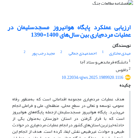
ارزیابی عملکرد پایگاه هوانیروز مسجدسلیمان در
عملیات مردم‌یاری بین سال‌های 1400-1390
نویسندگان
2
2
1
مهدی مختاری
احمدمهدی جمالی
مجید رجب پور
1
دانشگاه فرماندهی و ستاد آجا
2
دافوس
10.22034/qjws.2025.1989920.1116
چکیده
هدف عملیات مردم‌یاری مجموعه اقداماتی است که به‌منظور رفاه
عمومی، توسعه و تعالی در سطح محلی، منطقه‌ای، ملی و فراملی انجام
می‌پذیرد. پایگاه هوانیروز مسجدسلیمان ازجمله پایگاه‌های هوانیروز
است که با قرار گرفتن در استان خوزستان به‌عنوان یکی از
حادثه‌خیزترین استان‌‌های کشور در انجام عملیات مردم‌یاری در حوادث
طبیعی و حوادث غیرطبیعی نقش ایفاء کرده است. هدف از انجام این
پژوهش ارزیابی عملکرد پایگاه هوانیروز مسجدسلیمان در عملیات