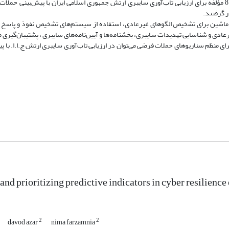
یافته‌ها: در این تحقیق، پس از مطالعه منابع و مصاحبه با صاحب‌نظران 3 بعد و 8 مؤلفه برای ارزیابی تاب‌آوری سایبری ارتش جمهوری اسلامی ایران با پیش
ی یادگیری ماشین برای تشخیص الگوهای غیرعادی، استفاده از سیستم‌های تشخیص نفوذ و پاسخ ب
 و شناسایی تهدیدات سایبری، بخشنامه‌ها و آیین‌نامه‌های سایبری ، پشتیبان‌گیری منظ
ی منظم سناریوهای حملات فرضی می‌توان در ارزیابی تاب‌آوری سایبری ارتش ج.ا.ا. با پ
and prioritizing predictive indicators in cyber resilience
2
2
davod azar
nima farzamnia