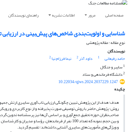
صفحه اصلی
مرور
اطلاعات نشریه
راهنمای نویسندگان
شناسایی و اولویت‌بندی شاخص‌های پیش‌بینی در ارزیابی ت
نوع مقاله : مقاله پژوهشی
نویسندگان
2
2
1
حامد رفیعانی
داود آذر
نیما فرزام نیا
1
سایبر و جنگال
2
دانشگاه فرماندهی و ستاد
10.22034/qjws.2024.2037229.1247
چکیده
هدف: هدف از این پژوهش تبیین چگونگی ارزیابی تاب‌آوری سایبری ارتش جمهوری
و بین حجم نمونه که تعداد 100 نفر از فرماندهان، رؤسا و
و ویژگی‌های مأموریت‌های سایبری آشنایی داشته‌اند؛ تقسیم گردید.