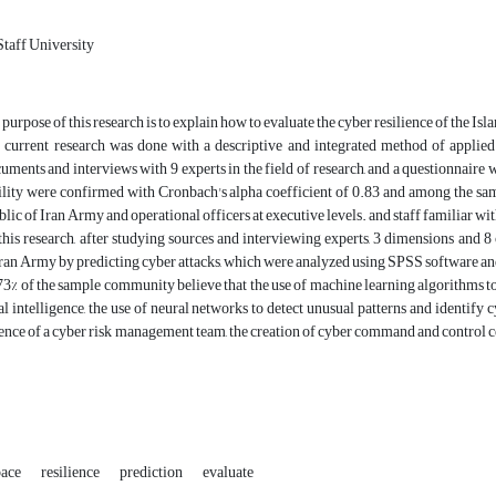
aff University
purpose of this research is to explain how to evaluate the cyber resilience of the Is
current research was done with a descriptive and integrated method of applied
uments and interviews with 9 experts in the field of research, and a questionnaire
bility were confirmed with Cronbach's alpha coefficient of 0.83 and among the sa
lic of Iran Army and operational officers at executive levels. and staff familiar with
this research, after studying sources and interviewing experts, 3 dimensions and 8
ran Army by predicting cyber attacks, which were analyzed using SPSS software and
3% of the sample community believe that the use of machine learning algorithms to 
ial intelligence, the use of neural networks to detect unusual patterns and identify 
stence of a cyber risk management team, the creation of cyber command and control ce
pace
resilience
prediction
evaluate