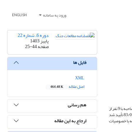
ورود به سامانه
ENGLISH
دوره 6، شماره 22
پاییز 1403
صفحه
25-44
فایل ها
XML
اصل مقاله
464.48 K
هم رسانی
روش: پژوهش حاضر با روش توصیفی صورت پذیرفته و از نوع کاربردی و رویکرد تحقیق نیز آمیخته است. داده‌های موردنظر به‌صورت مطالعه اسناد و مدارک معتبر و مصاحبه با 9 نفر از
صاحب‌نظران حوزه تحقیق جمع‌آوری و بر اساس آن‌ها نیز پرسشنامه تدوین گردیده است. روایی پرسشنامه به روش ظاهری/محتوایی و پایایی آن با ضریب آلفای کرون باخ 83/0 تأیید شد
ارجاع به این مقاله
دی که با خصوصیات