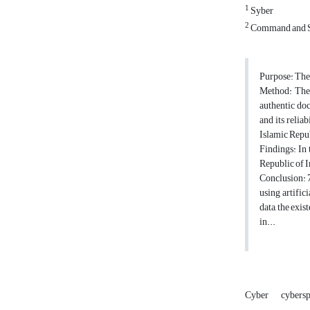
1
Syber
2
Command and St
Purpose: The 
Method: The 
authentic doc
and its relia
Islamic Repub
Findings: In 
Republic of I
Conclusion: 7
using artific
data, the exi
in...
Cyber
cybers