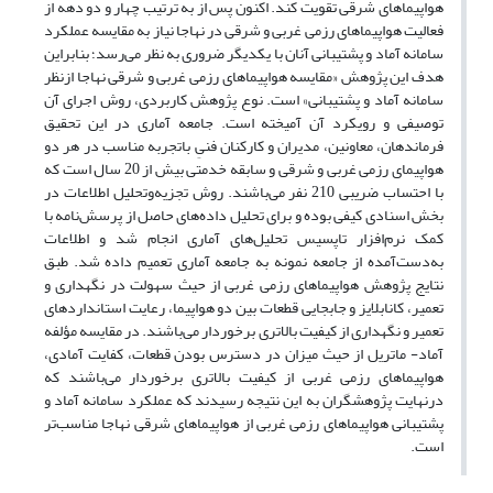
هواپیماهای شرقی تقویت کند. اکنون پس از به ترتیب چهار و دو دهه از
فعالیت هواپیماهای رزمی غربی و شرقی در نهاجا نیاز به مقایسه عملکرد
سامانه آماد و پشتیبانی آنان با یکدیگر ضروری به نظر می‌رسد؛ بنابراین
هدف این پژوهش «مقایسه هواپیماهای رزمی غربی و شرقی نهاجا ازنظر
سامانه آماد و پشتیبانی» است. نوع پژوهش کاربردی، روش اجرای آن
توصیفی و رویکرد آن آمیخته است. جامعه آماری در این تحقیق
فرماندهان، معاونین، مدیران و کارکنان فنیِ باتجربه مناسب در هر دو
هواپیمای رزمی غربی و شرقی و سابقه خدمتی بیش از 20 سال است که
با احتساب ضریبی 210 نفر می‌باشند. روش تجزیه‌وتحلیل اطلاعات در
بخش اسنادی کیفی بوده و برای تحلیل داده‌های حاصل از پرسش‌نامه با
کمک نرم‌افزار تاپسیس تحلیل‌های آماری انجام شد و اطلاعات
به‌دست‌آمده از جامعه نمونه به جامعه آماری تعمیم داده شد. طبق
نتایج پژوهش هواپیماهای رزمی غربی از حیث سهولت در نگهداری و
تعمیر، کانابلایز و جابجایی قطعات بین دو هواپیما، رعایت استانداردهای
تعمیر و نگهداری از کیفیت بالاتری برخوردار می‌باشند. در مقایسه مؤلفه
آماد- ماتریل از حیث میزان در دسترس بودن قطعات، کفایت آمادی،
هواپیماهای رزمی غربی از کیفیت بالاتری برخوردار می‌باشند که
درنهایت پژوهشگران به این نتیجه رسیدند که عملکرد سامانه آماد و
پشتیبانی هواپیماهای رزمی غربی از هواپیماهای شرقی نهاجا مناسب‌تر
است.