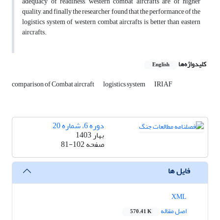
adequacy of readiness, western combat aircrafts are of higher
quality, and finally the researcher found that the performance of the
logistics system of western combat aircrafts is better than eastern
aircrafts.
کلیدواژه‌ها
English
comparison of Combat aircraft
logistics system
IRIAF
دوره 6، شماره 20
بهار 1403
صفحه
81-102
فایل ها
XML
اصل مقاله
570.41 K