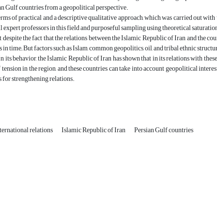
an Gulf countries from a geopolitical perspective.
rms of practical and a descriptive qualitative approach, which was carried out with 
ll expert professors in this field and purposeful sampling using theoretical saturatio
t despite the fact that the relations between the Islamic Republic of Iran and the c
 in time; But factors such as Islam, common geopolitics, oil, and tribal ethnic struct
n its behavior, the Islamic Republic of Iran has shown that in its relations with the
 tension in the region, and these countries can take into account geopolitical intere
for strengthening relations.
ternational relations
Islamic Republic of Iran
Persian Gulf countries