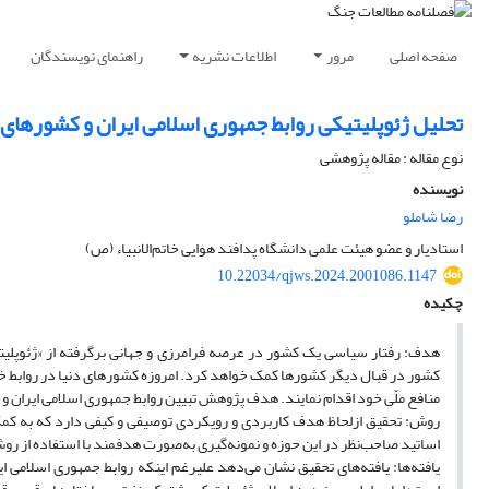
صفحه اصلی
مرور
اطلاعات نشریه
راهنمای نویسندگان
تحلیل ژئوپلیتیکی روابط جمهوری اسلامی ایران و کشورهای
نوع مقاله : مقاله پژوهشی
نویسنده
رضا شاملو
استادیار و عضو هیئت علمی دانشگاه پدافند هوایی خاتم‌الانبیاء (ص)
10.22034/qjws.2024.2001086.1147
چکیده
هدف: رفتار سیاسی یک کشور در عرصه فرامرزی و جهانی برگرفته از «ژئوپلیت
کشور در قبال دیگر کشورها کمک خواهد کرد. امروزه کشورهای دنیا در روابط خار
منافع ملّی خود اقدام نمایند. هدف پژوهش تبیین روابط جمهوری اسلامی ایران و
روش: تحقیق ازلحاظ هدف کاربردی و رویکردی توصیفی و کیفی دارد که به کمک 
اساتید صاحب‌نظر در این حوزه و نمونه‌گیری به‌صورت هدفمند با استفاده از رو
یافته‌ها: یافته‌های تحقیق نشان می‌دهد علیرغم اینکه روابط جمهوری اسلامی 