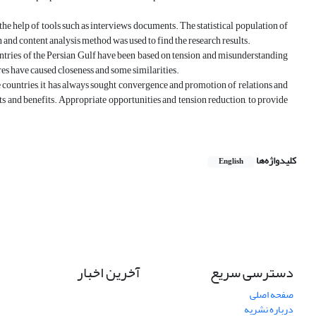
the help of tools such as interviews documents. The statistical population of
n and content analysis method was used to find the research results.
ountries of the Persian Gulf have been based on tension and misunderstanding
ures have caused closeness and some similarities.
se countries, it has always sought convergence and promotion of relations and
sts and benefits. Appropriate opportunities and tension reduction, to provide
کلیدواژه‌ها
English
دسترسی سریع
آخرین اخبار
صفحه اصلی
درباره نشریه