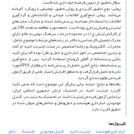
سؤال تحقیق، از تدوین فرضیه خودداری شده‌است.
روش: نوع تحقیق کاربردی و روش تحقیق، توصیفی با رویکرد آمیخته
می‌باشد. روش جمع‌آوری اطلاعات، میدانی و کتابخانه‌ای و گردآوری
اطلاعات با استفاده از مصاحبه، پرسش‌نامه، اسناد و مدارک، سایت‌های
اینترنتی و فیش‌برداری بوده است. جامعه مورد مطالعه به تعداد 100 نفر
از کارکنان ارتش ج.ا.ا در محدوده درجات سرهنگ دومی به بالا و دارای
مدرک تحصیلی کارشناسی یا بالاتر در رشته‌های مرتبط با موضوع شامل:
مخابرات ، الکترونیک و رایانه (متخصص در مبحث اینترنت اشیاء) و آماد
و ترابری (متخصص در امور انبارداری و حمل و نقل) بوده‌ که برای تأیید
پایایی پرسشنامه از آلفای کرونباخ استفاده گردید. پس از جمع‌آوری
پرسشنامه‌ها، نتایج آماری حاصل از پرسش‌نامه با نرم‌افزار SPSSمورد
تجزیه و تحلیل قرارگرفت و به منظور افزایش اعتبار علمی از طریق آزمون
فریدمن اولویت‌بندی گردید.
یافته‌ها و نتایج: نتیجه نهایی بیان‌گر این موضوع است که ضمن تأیید
کاربرد اینترنت اشیاء در لجستیک ارتش جمهوری اسلامی ایران،
براساس آزمون فریدمن اینترنت اشیاء در لجستیک به ترتیب در: کنترل
‌موجودی، انبارداری‌ هوشمند و حمل‌ونقل و شاخص‌های عنوان شده در
تحقیق کاربرد دارد.
کلیدواژه‌ها
انبارداری هوشمند
اینترنت اشیاء
کنترل موجودی
لجستیک
حمل