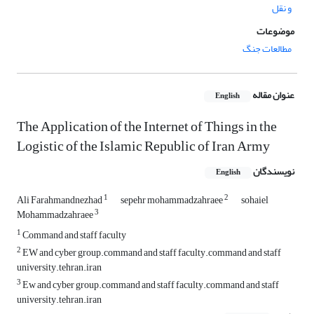
و نقل
موضوعات
مطالعات جنگ
عنوان مقاله
English
The Application of the Internet of Things in the
Logistic of the Islamic Republic of Iran Army
نویسندگان
English
1
2
Ali Farahmandnezhad
sepehr mohammadzahraee
sohaiel
3
Mohammadzahraee
1
Command and staff faculty
2
EW and cyber group.command and staff faculty.command and staff
university.tehran.iran
3
Ew and cyber group.command and staff faculty.command and staff
university.tehran.iran