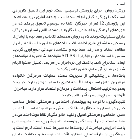
است.
روش: روش اجرای پژوهش توصیفی است. نوع این تحقیق کاربردی
است که با رویکرد کیفی انجام شده است. جامعه آماری برای مصاحبه،
این پژوهش 12 نفر از خبرگان آشنا به موضوع تحقیق بودند که در
حوزه‌های فرهنگی و اجتماعی یا یگان‌های عمده نظامی استان هرمزگان
دارای مسئولیت بودند که به روش هدفمند انتخاب و مصاحبه با ایشان تا
رسیدن به اشباع نظری ادامه یافت. داده‌های تحقیق با استفاده از ابزار
مطالعه اسناد و مدارک، مصاحبه و مشاهده میدانی جمع‌آوری گردید
سپس با استفاده از نرم‌افزار ATLAS.ti مقوله‌ها، شاخص‌ها، مؤلفه‌ها و
ابعاد استخراج شد. با کمک این نرم‌افزار در هر بعد، تحلیل محتوا انجام
شد و بر مبنای آن نتایج تحقیق حاصل گردید.
یافته‌ها: در پشتیبانی از مدیریت صحنه عملیات هرمزگان خانواده
مهم‌ترین عامل است و اختلاف معناداری با سایر عوامل دارد؛ در رتبه
بعدی به ترتیب اشتغال، بهداشت و درمان و اقتصاد قرار دارد؛ مهاجران،
اقوام و سنت‎های ملی نیز تأثیر بالایی دارند.
نتیجه‌گیری: با توجه به پیوندهای اجتماعی و فرهنگی، تعامل مذاهب
دینی در استان با حداقل اصطکاک و تنش همراه بوده است؛ آداب و
سنن اجتماعی و فرهنگی اصیل و تقید خانوادگی از نقاط قوت اجتماعی در
منطقه است. از طرفی، سنگینی توسعه مناطق شهری نسبت به روستایی
باعث افزایش مهاجرت از روستاها به شهرها شده است. لازم است با
بهره‌گیری از ظرفیت‌های استان، اقدامات توسعه و پدافند داخلی