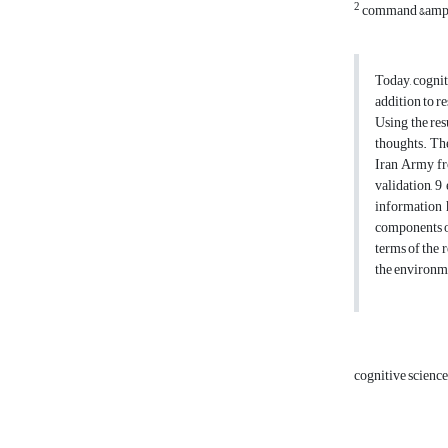
2
command &amp; s
Today, cognit
addition to r
Using the res
thoughts. The
Iran Army fro
validation, 
information h
components of
terms of the 
the environme
cognitive scienc