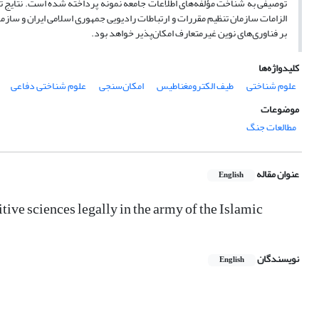
توصیفی به شناخت مؤلفه‌های اطلاعات جامعه نمونه پرداخته شده است. نتایج تح
الزامات سازمان تنظیم مقررات و ارتباطات رادیویی جمهوری اسلامی ایران و سازم
بر فناوری‌های نوین غیرمتعارف امکان‌پذیر خواهد بود.
کلیدواژه‌ها
علوم شناختی
طیف الکترومغناطیس
امکان‌سنجی
علوم شناختی دفاعی
موضوعات
مطالعات جنگ
عنوان مقاله
English
tive sciences legally in the army of the Islamic
نویسندگان
English