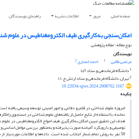
صفحه اصلی
مرور
اطلاعات نشریه
راهنمای نویسندگان
امکان‌سنجی به‌کارگیری طیف الکترومغناطیس در علوم شناخ
نوع مقاله : مقاله پژوهشی
نویسندگان
2
1
مرتضی طالبی
احمد انصاری
1
دانشگاه فرماندهی و ستاد آجا
2
تهران.دانشگاه فرماندهی و ستاد ارتش ج. ا.ا
10.22034/qjws.2024.2008762.1167
چکیده
امروزه علوم شناختی در قلمرو دفاعی و امور امنیتی توسعه وسیعی یافته اس
نمانده، با استفاده از نتایج حاصل از یافته‌های علوم شناختی در جستجوی راه‌کا
هدف این تحقیق تبیین امکان به‌کارگیری طیف امواج الکترومغناطیس در علوم ش
50 نفر به روش تمام شمار انتخاب شده است. داده‌ها و اطلاعات موردنیاز از ط