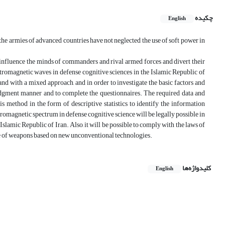
چکیده
English
t the armies of advanced countries have not neglected the use of soft power in
to influence the minds of commanders and rival armed forces and divert their
ectromagnetic waves in defense cognitive sciences in the Islamic Republic of
nd with a mixed approach, and in order to investigate the basic factors and
judgment manner and to complete the questionnaires. The required data and
s method in the form of descriptive statistics to identify the information
romagnetic spectrum in defense cognitive science will be legally possible in
lamic Republic of Iran. Also, it will be possible to comply with the laws of
se of weapons based on new unconventional technologies.
کلیدواژه‌ها
English