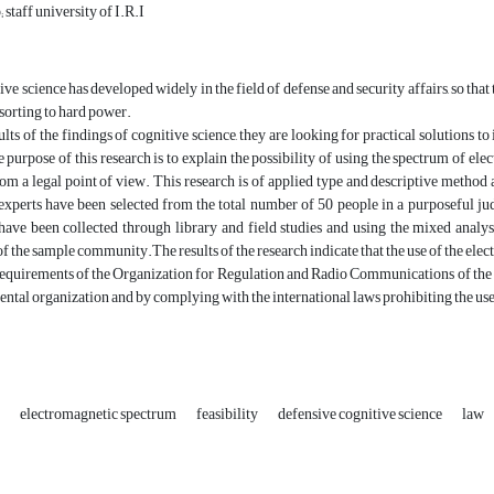
taff university of I.R.I
ive science has developed widely in the field of defense and security affairs, so tha
esorting to hard power.
ults of the findings of cognitive science, they are looking for practical solutions 
 purpose of this research is to explain the possibility of using the spectrum of el
m a legal point of view. This research is of applied type and descriptive method a
9 experts have been selected from the total number of 50 people in a purposeful 
ave been collected through library and field studies and using the mixed analysi
 the sample community.The results of the research indicate that the use of the elect
requirements of the Organization for Regulation and Radio Communications of the Is
ntal organization and by complying with the international laws prohibiting the u
e
electromagnetic spectrum
feasibility
defensive cognitive science
law