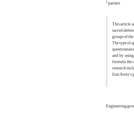
2
partner
This article 
sacred defens
groups of the
The type of a
questionnaire
and by using 
formula, the 
research incl
Iran Army's g
Engineering gro