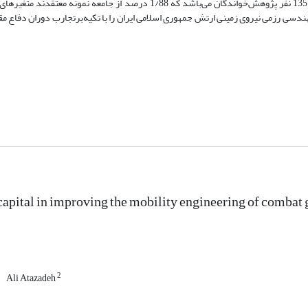
حجم نمونه در نظر گرفته‌شده طبق محاسبه فرمول کوکران، 100 نفر از تعداد 135 نفر پژوهش‌‌خواندگان می‌باشد که 1/88 درصد از
دسی رزمی نیروی زمینی ارتش جمهوری اسلامی ایران را با تکیه‌بر‌تجارب دوران دفاع م
 capital in improving the mobility engineering of combat 
2
Ali Atazadeh