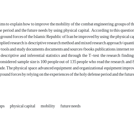
aims to explain how to improve the mobility of the combat engineering groups of th
e period and the future needs by using physical capital. According to this questio
 ground forces of the Islamic Republic of Iran be improved by using the physical cap
pplied research is descriptive research method and mixed research approach (quantita
 tools and study documents, documents and sources (books, publications, internet res
descriptive and inferential statistics and through the T-test, the research find
considered sample size is 100 people out of 135 people who read the research, and 
ude; The physical space, advanced equipment and organizational equipment improve
round forces by relying on the experiences of the holy defense period and the future
ups
physical capital
mobility
future needs