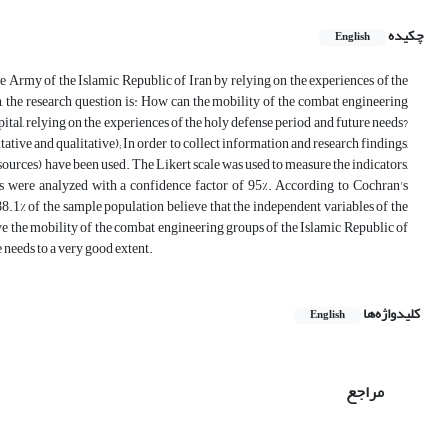
چکیده
English
e Army of the Islamic Republic of Iran by relying on the experiences of the
n, the research question is: How can the mobility of the combat engineering
ital, relying on the experiences of the holy defense period and future needs?
tive and qualitative); In order to collect information and research findings,
ources) have been used. The Likert scale was used to measure the indicators,
ings were analyzed with a confidence factor of 95%. According to Cochran's
88.1% of the sample population believe that the independent variables of the
 the mobility of the combat engineering groups of the Islamic Republic of
 needs to a very good extent.
کلیدواژه‌ها
English
مراجع