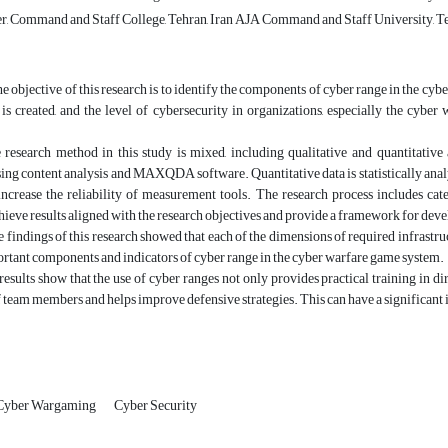
r, Command and Staff College, Tehran, Iran AJA Command and Staff University, Te
e objective of this research is to identify the components of cyber range in the cy
is created, and the level of cybersecurity in organizations, especially the cybe
research method in this study is mixed, including qualitative and quantitative 
ng content analysis and MAXQDA software. Quantitative data is statistically anal
ncrease the reliability of measurement tools. The research process includes categ
hieve results aligned with the research objectives and provide a framework for de
 findings of this research showed that each of the dimensions of required infrastruc
rtant components and indicators of cyber range in the cyber warfare game system.
results show that the use of cyber ranges not only provides practical training in di
f team members and helps improve defensive strategies. This can have a significant i
Cyber Wargaming
Cyber Security