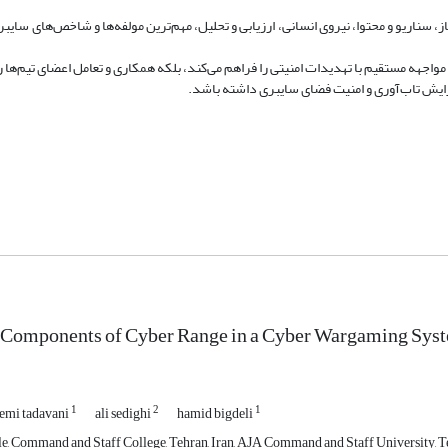
ز، سناریو و محتوا، نیروی انسانی، ارزیابی و تحلیل، مهم‌ترین مولفه‌ها و شاخص‌های سایبر
مواجهه مستقیم با تهدیدات امنیتی را فراهم می‌کند، بلکه همکاری و تعامل اعضای تیم‌ها ر
فزایش تاب‌آوری و امنیت فضای سایبری داشته باشد.
g Components of Cyber Range in a Cyber Wargaming Sys
1
2
1
mi tadavani
ali sedighi
hamid bigdeli
e, Command and Staff College, Tehran, Iran, AJA Command and Staff University, Te