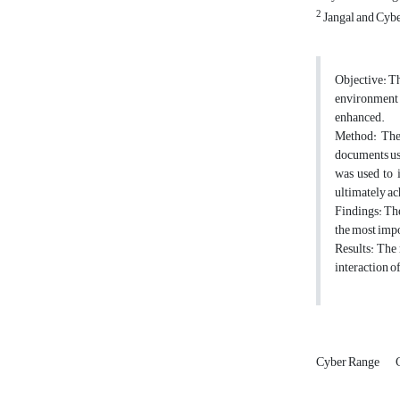
2
Jangal and Cybe
Objective: Th
environment 
enhanced.
Method: The 
documents usi
was used to i
ultimately ac
Findings: The
the most impo
Results: The 
interaction o
Cyber Range