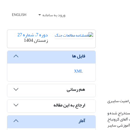
ورود به سامانه
ENGLISH
دوره 7، شماره 27
زمستان 1404
فایل ها
XML
هم رسانی
 امنیت سایبری
ارجاع به این مقاله
تحلیل محتوا و نرم‌افزار MAXQDA از مصاحبه‌ها و اسناد استخراج شده و
نجش، از ضریب آلفای کرونباخ
آمار
 آموزشی سایبر