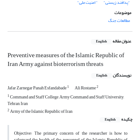
"پدافند زیستی"
" امنیت ملی"
موضوعات
مطالعات جنگ
عنوان مقاله
English
Preventive measures of the Islamic Republic of
Iran Army against bioterrorism threats
نویسندگان
English
1
2
Jafar Zarnegar Panah Esfandabade
Ali Rostame
1
Command and Staff College, Army Command and Staff University,
Tehran, Iran
2
Army of the Islamic Republic of Iran
چکیده
English
Objective: The primary concern of the researcher is how to
safeguard the health of the personnel of the Islamic Republic of