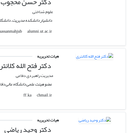
دکتر حسن محجوب 
علوم شناختی
دانشیار دانشکده مدیریت، دانشگا
alumni.ut.ac.ir
hassanmahjub
هیات تحریریه
دکتر فتح الله کلانتر
مدیریت راهبردی دفاعی
عضو هیئت علمی دانشگاه عالی دفا
chmail.ir
ff.ka
هیات تحریریه
دکتر وحید ریاضی