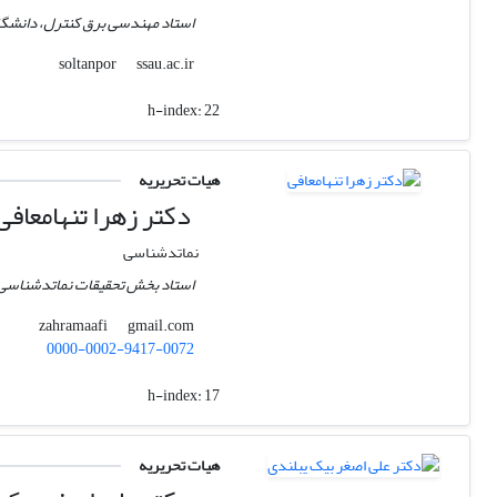
استاد مهندسی برق کنترل، دانشگا
ssau.ac.ir
soltanpor
h-index:
22
هیات تحریریه
دکتر زهرا تنهامعافی
نماتدشناسی
استاد بخش تحقیقات نماتدشناسی
gmail.com
zahramaafi
0000-0002-9417-0072
h-index:
17
هیات تحریریه