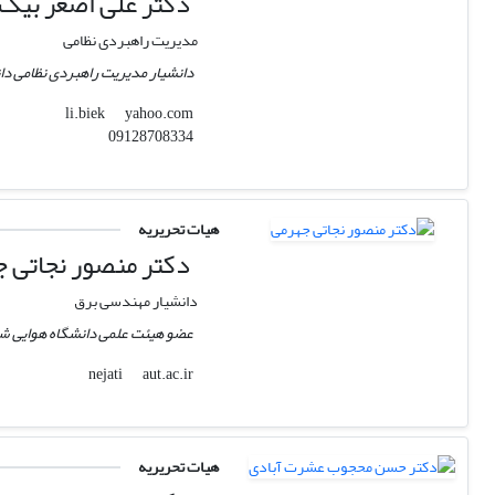
دکتر علی اصغر بیک 
مدیریت راهبردی نظامی
دانشیار مدیریت راهبردی نظامی دا
yahoo.com
li.biek
09128708334
هیات تحریریه
دکتر منصور نجاتی 
دانشیار مهندسی برق
عضو هیئت علمی دانشگاه هوایی ش
aut.ac.ir
nejati
هیات تحریریه