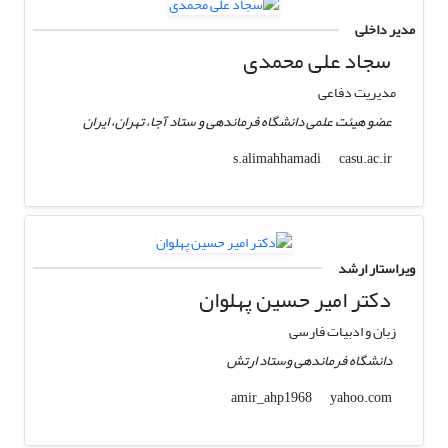
مدیر داخلی
سجاد علی محمدی
مدیریت دفاعی
عضو هیئت علمی دانشگاه فرماندهی و ستاد آجا، تهران، ایران
casu.ac.ir
s.alimahhamadi
ویراستار ارشد
دکتر امیر حسین پهلوان
زبان و ادبیات فارسی
دانشگاه فرماندهی وستاد ارتش
yahoo.com
amir_ahp1968