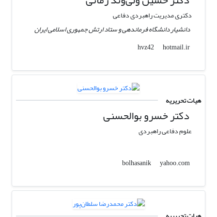
دکتر حسین ولی‌وند زمانی
دکتری مدیریت راهبردی دفاعی
دانشیار دانشگاه فرماندهی و ستاد ارتش جمهوری اسلامی ایران
hotmail.ir
hvz42
هیات تحریریه
دکتر خسرو بوالحسنی
علوم دفاعی راهبردی
yahoo.com
bolhasanik
هیات تحریریه