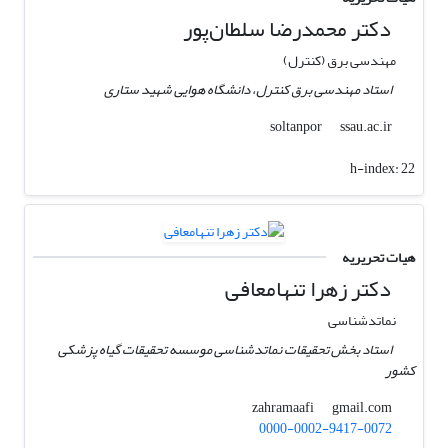
دکتر محمدرضا سلطان‌پور
مهندسی برق (کنترل)
استاد مهندسی برق کنترل، دانشگاه هوایی شهید ستاری
ssau.ac.ir
soltanpor
h-index:
22
هیات تحریریه
دکتر زهرا تنهامعافی
نماتدشناسی
استاد بخش تحقیقات نماتدشناسی موسسه تحقیقات گیاه پزشکی
کشور
gmail.com
zahramaafi
0000-0002-9417-0072