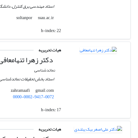
استاد مهندسی برق کنترل، دانشگا
ssau.ac.ir
soltanpor
h-index:
22
هیات تحریریه
دکتر زهرا تنهامعافی
نماتدشناسی
استاد بخش تحقیقات نماتدشناسی
gmail.com
zahramaafi
0000-0002-9417-0072
h-index:
17
هیات تحریریه