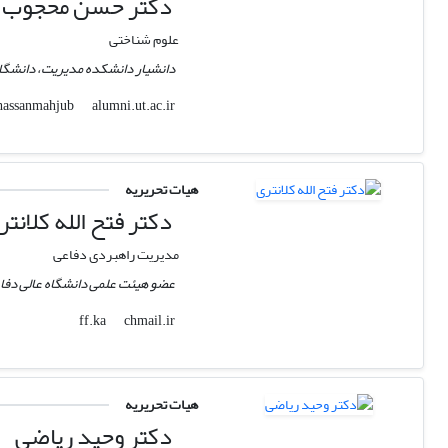
دکتر حسن محجوب 
علوم شناختی
دانشیار دانشکده مدیریت، دانشگا
alumni.ut.ac.ir
hassanmahjub
هیات تحریریه
دکتر فتح الله کلانتر
مدیریت راهبردی دفاعی
عضو هیئت علمی دانشگاه عالی دفا
chmail.ir
ff.ka
هیات تحریریه
دکتر وحید ریاضی