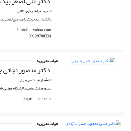
دکتر علی اصغر بیک 
مدیریت راهبردی نظامی
دانشیار مدیریت راهبردی نظامی دا
yahoo.com
li.biek
09128708334
هیات تحریریه
دکتر منصور نجاتی 
دانشیار مهندسی برق
عضو هیئت علمی دانشگاه هوایی ش
aut.ac.ir
nejati
هیات تحریریه