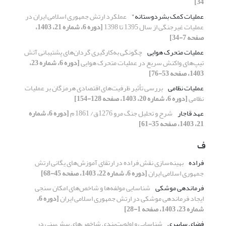
34]
عملیات کمک بشردوستانه"
عملکرد ارتش جمهوری اسلامی ایران در
عملیات غیرجنگی از سال 1395 تا 1398
[دوره 6، شماره 21، 1403،
صفحه 7-34]
عملیات متحرک هوایی
چگونگی به‌کارگیری گردان‌های پشتیبانی آتش
تیپ‌های واکنش سریع در عملیات متحرک هوایی
[دوره 6، شماره 23،
1403، صفحه 53-76]
عملیات نظامی
بررسی تأثیر ظرفیت‌های اقتصادی هرمزگان بر عملیات
نظامی
[دوره 6، شماره 20، 1403، صفحه 128-154]
عهد قاجار
شرح و تحلیل جنگ مرو 1276ق/ 1861 م
[دوره 6، شماره
21، 1403، صفحه 35-61]
ف
فراده
بهینه‌سازی نقش فراده در ارتقای آموزش‌های یگانی ارتش
جمهوری اسلامی ایران
[دوره 6، شماره 22، 1403، صفحه 45-68]
فرماندهی موشکی
شناسایی مولفه‌ها و شاخص‌های امکان سنجی
ایجاد فرماندهی موشکی در ارتش جمهوری اسلامی ایران
[دوره 6،
شماره 23، 1403، صفحه 1-28]
فضای سایبری
شناسایی و اولویت‌بندی شاخص‌های پیش‌بینی در