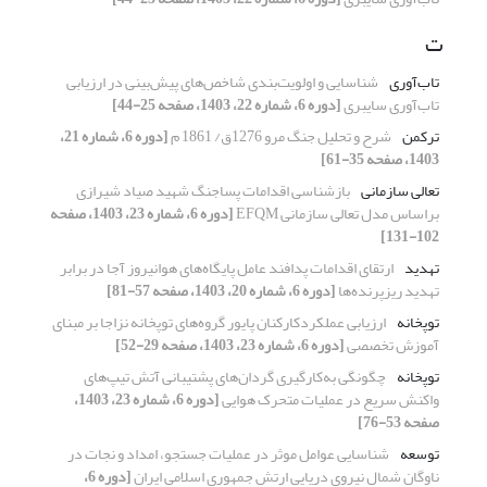
ت
تاب‌آوری
شناسایی و اولویت‌بندی شاخص‌های پیش‌بینی در ارزیابی
تاب‌آوری سایبری
[دوره 6، شماره 22، 1403، صفحه 25-44]
ترکمن
شرح و تحلیل جنگ مرو 1276ق/ 1861 م
[دوره 6، شماره 21،
1403، صفحه 35-61]
تعالی سازمانی
بازشناسی اقدامات پساجنگ شهید صیاد شیرازی
براساس مدل تعالی سازمانی EFQM
[دوره 6، شماره 23، 1403، صفحه
102-131]
تهدید
ارتقای اقدامات پدافند عامل پایگاه‌های هوانیروز آجا در برابر
تهدید ریزپرنده‌ها
[دوره 6، شماره 20، 1403، صفحه 57-81]
توپخانه
ارزیابی عملکردکارکنان پایور گروه‌های توپخانه نزاجا بر مبنای
آموزش تخصصی
[دوره 6، شماره 23، 1403، صفحه 29-52]
توپخانه
چگونگی به‌کارگیری گردان‌های پشتیبانی آتش تیپ‌های
واکنش سریع در عملیات متحرک هوایی
[دوره 6، شماره 23، 1403،
صفحه 53-76]
توسعه
شناسایی عوامل موثر در عملیات جستجو، امداد و نجات در
ناوگان شمال نیروی دریایی ارتش جمهوری اسلامی ایران
[دوره 6،