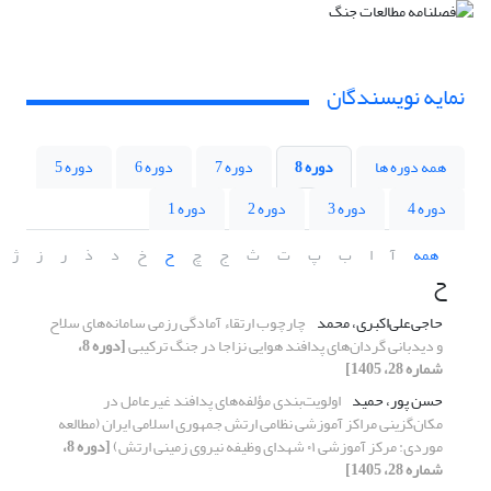
نمایه نویسندگان
همه دوره ها
دوره 8
دوره 7
دوره 6
دوره 5
دوره 4
دوره 3
دوره 2
دوره 1
همه
آ
ا
ب
پ
ت
ث
ج
چ
ح
خ
د
ذ
ر
ز
ژ
ح
حاجی‌علی‌اکبری، محمد
چارچوب ارتقاء آمادگی رزمی سامانه‌های سلاح
و دیدبانی گردان‌های پدافند هوایی نزاجا در جنگ ترکیبی
[دوره 8،
شماره 28، 1405]
حسن پور، حمید
اولویت‌بندی مؤلفه‌های پدافند غیرعامل در
مکان‌گزینی مراکز آموزشی نظامی ارتش جمهوری اسلامی ایران (مطالعه
موردی: مرکز آموزشی ۰۱ شهدای وظیفه نیروی زمینی ارتش)
[دوره 8،
شماره 28، 1405]