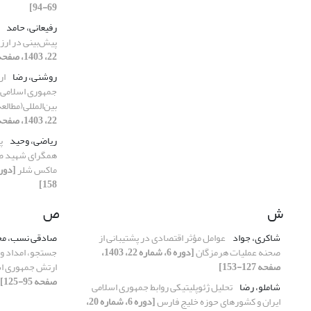
69-94]
رفیعانی، حامد
پیش‌بینی در ارز
22، 1403، صفحه 25-44]
روشنی، رضا
ار
جمهوری اسلامی 
بین‌المللی(مطال
22، 1403، صفحه 95-126]
ریاضی، وحید
پ
همگرای شهید صی
ماکس شلر
158]
ش
ص
شاکری، جواد
عوامل مؤثر اقتصادی در پشتیبانی از
صادقی نسب، م
صحنه عملیات هرمزگان
[دوره 6، شماره 22، 1403،
جستجو، امداد و 
صفحه 127-153]
ارتش جمهوری اس
صفحه 95-125]
شاملو، رضا
تحلیل ژئوپلیتیکی روابط جمهوری اسلامی
ایران و کشورهای حوزه خلیج فارس
[دوره 6، شماره 20،