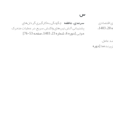
س
ی اقتصادی
سرمدی، عاطفه
چگونگی به‌کارگیری گردان‌های
[دوره 6، شماره 20، 1403،
پشتیبانی آتش تیپ‌های واکنش سریع در عملیات متحرک
هوایی
[دوره 6، شماره 23، 1403، صفحه 53-76]
ند عامل
زپرنده‌ها
[دوره