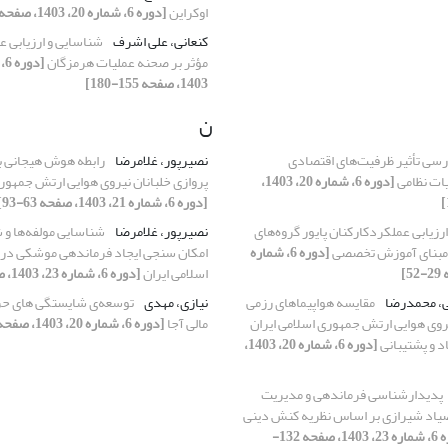
اوکراین
[دوره 6، شماره 20، 1403، صفحه 103-127]
کنعانی، علی اشرف
شناسایی و ارزیابی ع
مؤثر بر صحنه عملیات هرمزگان
1403، صفحه 155-180]
ن
رسی تأثیر ظرفیت‌های اقتصادی
نصیرپور، غلامرضا
رابطه هوش هیجانی ب
یات نظامی
[دوره 6، شماره 20، 1403،
پروازی خلبانان نیروی هوایی ارتش جمهوری
[دوره 6، شماره 21، 1403، صفحه 63-93]
ارزیابی عملکردکارکنان پایور گروه‌های
نصیرپور، غلامرضا
شناسایی مولفه‌ها و
بر مبنای آموزش تخصصی
[دوره 6، شماره
امکان سنجی ایجاد فرماندهی موشکی در
اسلامی ایران
[دوره 6، شماره 23، 1403، صفحه 1-28]
، محمدرضا
مقایسه هواپیماهای رزمی
نیازی، مهدی
توسعه‌ی شایستگی های حرف
وی هوایی ارتش جمهوری اسلامی ایران
مالی آجا
[دوره 6، شماره 20، 1403، صفحه 29-56]
اد و پشتیبانی
[دوره 6، شماره 20، 1403،
پدیدارشناسی فرماندهی و مدیریت
اد شیرازی بر اساس نظریه کنش دینی
[دوره 6، شماره 23، 1403، صفحه 132-