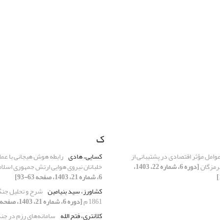
ک
وامل مؤثر اقتصادی در پشتیبانی از
کسایی، هادی
رابطه هوش هیجانی با عمل
رمزگان
[دوره 6، شماره 22، 1403،
خلبانان نیروی هوایی ارتش جمهوری اسلام
6، شماره 21، 1403، صفحه 63-93]
کشاورز، سید بنیامین
1861 م
[دوره 6، شماره 21، 1403، صفحه 35-61]
کلانتری، فتح الله
سامانه‌های رزم در جن