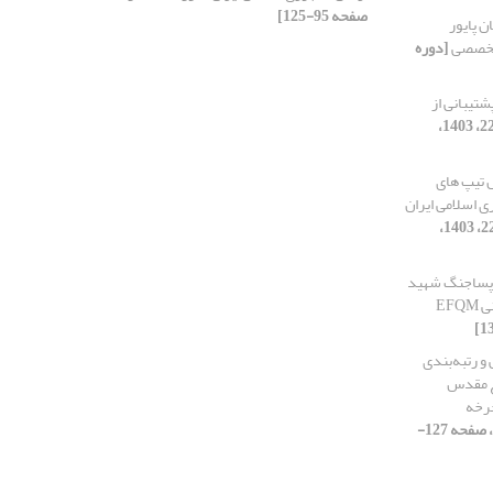
صفحه 95-125]
ن پایور
 تخصصی
[دوره
شتیبانی از
[دوره 6، شماره 22، 1403،
ل تیپ های
 اسلامی ایران
[دوره 6، شماره 22، 1403،
 پساجنگ شهید
EF
و رتبه‌بندی
ع مقدس
چرخه
[دوره 6، شماره 21، 1403، صفحه 127-