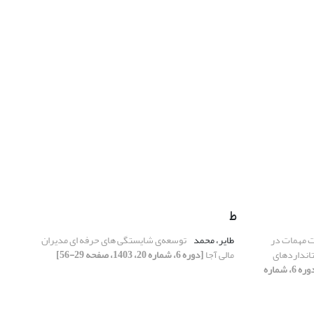
ط
ت مهمات در
طایر، محمد
توسعه‌ی شایستگی های حرفه ای مدیران
انداردهای
مالی آجا
[دوره 6، شماره 20، 1403، صفحه 29-56]
[دوره 6، شماره