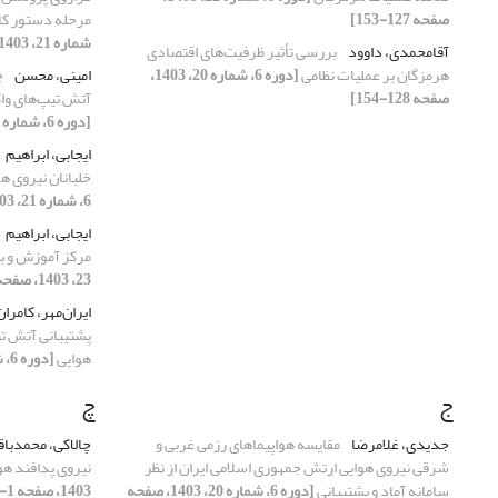
صفحه 127-153]
مرحله دستور کا
شماره 21، 1403، صفحه 127-154]
آقامحمدی، داوود
بررسی تأثیر ظرفیت‌های اقتصادی
هرمزگان بر عملیات نظامی
[دوره 6، شماره 20، 1403،
امینی، محسن
چ
صفحه 128-154]
آتش تیپ‌های وا
[دوره 6، شماره 23، 1403، صفحه 53-76]
ایجابی، ابراهیم
خلبانان نیروی ه
6، شماره 21، 1403، صفحه 63-93]
ایجابی، ابراهیم
مرکز آموزش و ب
23، 1403، صفحه 77-101]
ایران‌مهر، کامرا
پشتیبانی آتش ت
هوایی
[دوره 6، شماره 23، 1403، صفحه 53-76]
ج
چ
جدیدی، غلامرضا
مقایسه هواپیماهای رزمی غربی و
چالاکی، محمدباق
شرقی نیروی هوایی ارتش جمهوری اسلامی ایران از نظر
نیروی پدافند هو
سامانه آماد و پشتیبانی
[دوره 6، شماره 20، 1403، صفحه
1403، صفحه 1-24]