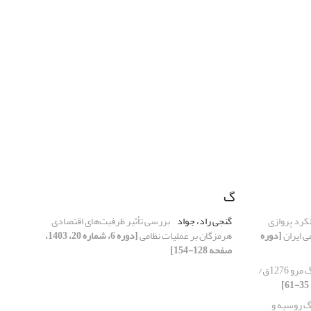
گ
کرد پروازی
گنجی راد، جواد
بررسی تأثیر ظرفیت‌های اقتصادی
ی ایران
[دوره
هرمزگان بر عملیات نظامی
[دوره 6، شماره 20، 1403،
صفحه 128-154]
شرح و تحلیل جنگ مرو 1276ق/
گ روسیه و