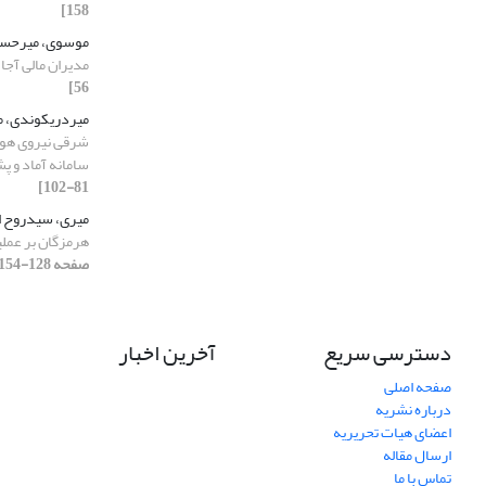
158]
موسوی، میرحس
مدیران مالی آجا
56]
میردریکوندی، 
شرقی نیروی هوای
سامانه آماد و پ
81-102]
میری، سیدروح ا
هرمزگان بر عمل
صفحه 128-154]
دسترسی سریع
آخرین اخبار
صفحه اصلی
درباره نشریه
اعضای هیات تحریریه
ارسال مقاله
تماس با ما