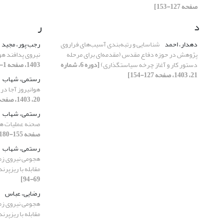
صفحه 127-153]
د
ر
دهدار، احمد
شناسایی و رتبه‌بندی آسیب‌های فراروی
رجب پور، مجید
پژوهش در حوزه دفاع مقدس (مقدمه‌ای برای مرحله
نیروی پدافند هو
دستور کار و آغاز چرخه سیاستگذاری)
[دوره 6، شماره
1403، صفحه 1-24]
21، 1403، صفحه 127-154]
رستمی، شهاب
هوانیروز آجا در 
20، 1403، صفحه 57-81]
رستمی، شهاب
صحنه عملیات ه
صفحه 155-180]
رستمی، شهاب
هجومی نیروی زم
مقابله با ریزپرند
69-94]
رضایی، عباس
هجومی نیروی زم
مقابله با ریزپرند