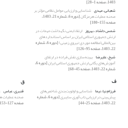
1403، صفحه 1-28]
شعبانی، مهدی
شناسایی و ارزیابی عوامل نظامی مؤثر بر
صحنه عملیات هرمزگان
[دوره 6، شماره 21، 1403،
صفحه 155-180]
شمس دلشاد، بهروز
ارتقاءایمنی نگهداشت مهمات در
ارتش جمهوری اسلامی ایران بر اساس استانداردهای
بین‌المللی(مطالعه موردی:نیروی زمینی)
[دوره 6، شماره
22، 1403، صفحه 95-126]
شیخ، علیرضا
بهینه‌سازی نقش فراده در ارتقای
آموزش‌های یگانی ارتش جمهوری اسلامی ایران
[دوره 6،
شماره 22، 1403، صفحه 45-68]
ف
ق
فرزام نیا، نیما
شناسایی و اولویت‌بندی شاخص‌های
قنبری، عباس
ع
پیش‌بینی در ارزیابی تاب‌آوری سایبری
[دوره 6، شماره
صحنه عملیات ه
22، 1403، صفحه 25-44]
صفحه 127-153]