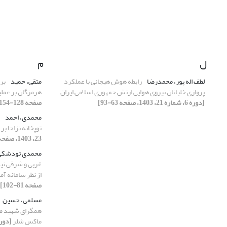
ل
م
لطف اله پور، محمدرضا
رابطه هوش هیجانی با عملکرد
متقی، حمید
بر
پروازی خلبانان نیروی هوایی ارتش جمهوری اسلامی ایران
هرمزگان بر عمل
[دوره 6، شماره 21، 1403، صفحه 63-93]
صفحه 128-154]
محمدی، احمد
توپخانه نزاجا 
23، 1403، صفحه 29-52]
محمدی تودشکی
غربی و شرقی نیر
از نظر سامانه آم
صفحه 81-102]
مسلمی، حسین
همگرای شهید صی
ماکس شلر