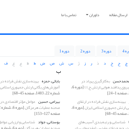
ارسال مقاله
داوران
تماس با ما
ه 4
دوره 3
دوره 2
دوره 1
چ
ح
خ
د
ذ
ر
ز
ژ
س
ش
ص
ض
ط
ظ
ع
غ
ف
ب
 محمدحسن
به‌کارگیری پهپاد در
بابائی، حمزه
بهینه‌سازی نقش فراده در 
روی پدافند هوایی ارتش ج.ا.ا
[دوره 6،
آموزش‌های یگانی ارتش جمهوری اسلامی 
شماره 22، 1403، صفحه 45-68]
بهینه‌سازی نقش فراده در ارتقای
بهرامی، حسین
عوامل مؤثر اقتصادی در پ
ی ارتش جمهوری اسلامی ایران
[دوره 6،
صحنه عملیات هرمزگان
صفحه 127-153]
شناسایی و رتبه‌بندی آسیب‌های
بوستانی، جواد
شناسایی و ارزیابی عوامل
ر حوزه دفاع مقدس (مقدمه‌ای برای
صحنه عملیات هرمزگان