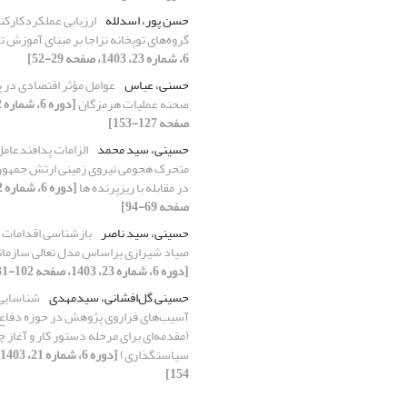
حسن پور، اسدلله
ارزیابی عملکردکارکنا
گروه‌های توپخانه نزاجا بر مبنای آموزش
6، شماره 23، 1403، صفحه 29-52]
حسنی، عباس
عوامل مؤثر اقتصادی در پ
صحنه عملیات هرمزگان
صفحه 127-153]
حسینی، سید محمد
الزامات پدافندعام
متحرک هجومی نیروی زمینی ارتش جمهوری
در مقابله با ریزپرنده ها
صفحه 69-94]
حسینی، سید ناصر
بازشناسی اقدامات
صیاد شیرازی براساس مدل تعالی سازمانی QM
[دوره 6، شماره 23، 1403، صفحه 102-131]
حسینی گل‌افشانی، سیدمهدی
شناسایی 
آسیب‌های فراروی پژوهش در حوزه دفا
(مقدمه‌ای برای مرحله دستور کار و آغاز 
سیاستگذاری)
154]