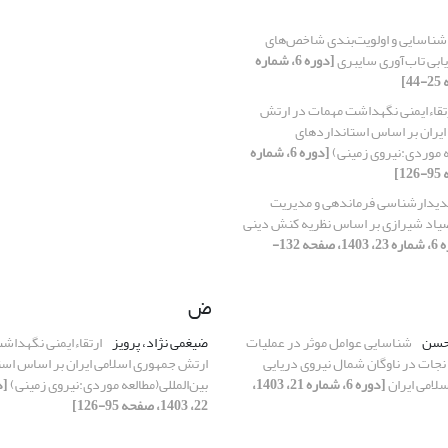
شناسایی و اولویت‌بندی شاخص‌های
یابی تاب‌آوری سایبری
[دوره 6، شماره
تقاءایمنی نگهداشت مهمات در ارتش
ایران بر اساس استانداردهای
عه موردی:نیروی زمینی)
[دوره 6، شماره
دیدارشناسی فرماندهی و مدیریت
اد شیرازی بر اساس نظریه کنش دینی
[دوره 6، شماره 23، 1403، صفحه 132-
ض
حسن
شناسایی عوامل موثر در عملیات
ضیغمی نژاد، پرویز
ارتقاءایمنی نگهداش
نجات در ناوگان شمال نیروی دریایی
ارتش جمهوری اسلامی ایران بر اساس است
لامی ایران
[دوره 6، شماره 21، 1403،
بین‌المللی(مطالعه موردی:نیروی زمینی)
22، 1403، صفحه 95-126]