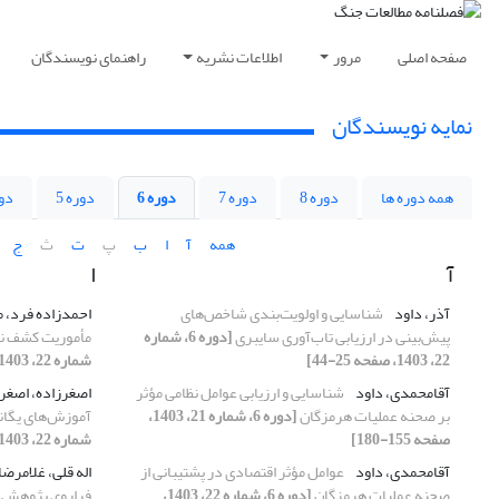
صفحه اصلی
مرور
اطلاعات نشریه
راهنمای نویسندگان
نمایه نویسندگان
همه دوره ها
دوره 8
دوره 7
دوره 6
دوره 5
دور
همه
آ
ا
ب
پ
ت
ث
ج
آ
ا
آذر، داود
شناسایی و اولویت‌بندی شاخص‌های
احمدزاده فرد،
پیش‌بینی در ارزیابی تاب‌آوری سایبری
[دوره 6، شماره
مأموریت‌ کشف نی
22، 1403، صفحه 25-44]
شماره 22، 1403، صفحه 1-24]
آقامحمدی، داود
شناسایی و ارزیابی عوامل نظامی مؤثر
اصغرزاده، اصغر
بر صحنه عملیات هرمزگان
[دوره 6، شماره 21، 1403،
آموزش‌های یگان
صفحه 155-180]
شماره 22، 1403، صفحه 45-68]
آقامحمدی، داود
عوامل مؤثر اقتصادی در پشتیبانی از
اله قلی، غلامرضا
صحنه عملیات هرمزگان
[دوره 6، شماره 22، 1403،
فراروی پژوهش د