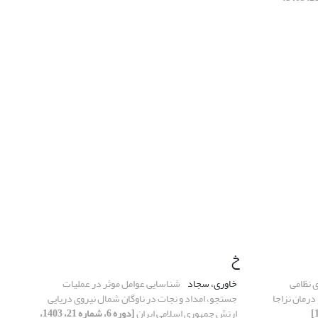
خ
ی نظامی
خاوری، سجاد
شناسایی عوامل موثر در عملیات
درمان نزاجا
جستجو، امداد و نجات در ناوگان شمال نیروی دریایی
ارتش جمهوری اسلامی ایران
[دوره 6، شماره 21، 1403،