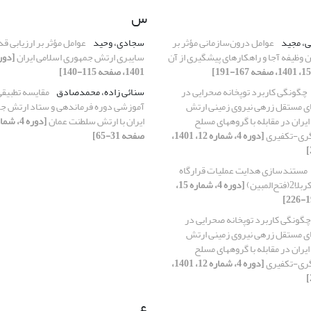
س
، مجید
عوامل درون‌سازمانی مؤثر بر
سجادی، وحید
عوامل مؤثر بر ارزیابی ق
وظیفه آجا و راهکارهای پیش‏گیری از آن
سایبری ارتش جمهوری اسلامی ایران
1401، صفحه 115-140]
چگونگی کاربرد توپخانه صحرایی در
سنائی زاده، محمدصادق
مقایسه تطبیق
های مستقل زرهی نیروی زمینی ارتش
آموزشی دوره فرماندهی و ستاد ارتش جم
یران در مقابله با گروههای مسلح
ایران با ارتش سلطنت عمان
گری-تکفیری
[دوره 4، شماره 12، 1401،
صفحه 31-65]
مستند‌سازی هدایت عملیات قرارگاه
المبین)
[دوره 4، شماره 15،
چگونگی کاربرد توپخانه صحرایی در
های مستقل زرهی نیروی زمینی ارتش
یران در مقابله با گروههای مسلح
گری-تکفیری
[دوره 4، شماره 12، 1401،
ع