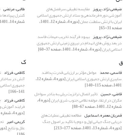
ضیغمی نژاد، پرویز
مقایسه تطبیقی سرفصل‌های
طالبی، مرتضی
ت
آموزشی دوره فرماندهی و ستاد ارتش جمهوری اسلامی
کنترل پهپادها د
ایران با ارتش سلطنت عمان
[دوره 4، شماره 12، 1401،
شماره 14، 1401، صفحه 115-138]
صفحه 31-65]
ضیغمی نژاد، پرویز
بهبود فرآیند تخریب مهمات فاسد
در بعد روش های انهدام در نیروی زمینی ارتش جمهوری
اسلامی ایران
[دوره 4، شماره 14، 1401، صفحه 37-60]
ق
ک
قاسمی، محمد
عوامل مؤثر بر ارزیابی قدرت پدافند
کاظمی، فرزاد
ت
سایبری ارتش جمهوری اسلامی ایران
[دوره 4، شماره 12،
آتش در ساختار ط
1401، صفحه 115-140]
جمهوری اسلامی 
141-166]
قاضی، حسین
تاثیر اتصال ترانزیت ریلی به بنادر سواحل
مکران در ارتقاء مولفه نظامی جنوب شرق ایران
[دوره 4،
کاظمی، فرزاد
چ
شماره 12، 1401، صفحه 67-88]
فرایند آموزش و 
[دوره 4، شماره 14، 1401، صفحه 85-114]
قمریان معمره، اسماعیل
مطالعه تطبیقی عملیات‌های
دریایی جنگ جهانی اول و دوم با تاکید بر اصول جنگ
کریمی، امیر
تحل
[دوره 4، شماره 13، 1401، صفحه 177-213]
علل و نتایج
186]