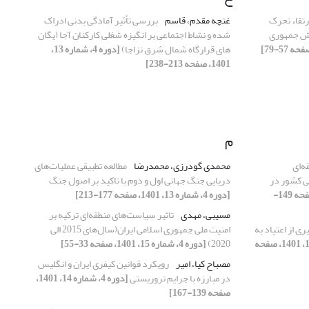
تقاء تحرک
غنچه مقدم، قاسم
بررسی تأثیر آمادگی بدنی ادراک
تش جمهوری
شده و نشاط اجتماعی بر انگیزه شغلی کارکنان آجا (یگان
های قرارگاه شمال شرق نزاجا)
[دوره 4، شماره 13،
1401، صفحه 213-238]
م
ه‌ای
محمدی گودرزی، محمدرضا
مطالعه تطبیقی عملیات‌های
ی کشور در
دریایی جنگ جهانی اول و دوم با تاکید بر اصول جنگ
[دوره 4، شماره 13، 1401، صفحه 149-
[دوره 4، شماره 13، 1401، صفحه 177-213]
مسیبی، مهدی
تاثیر سیاست‌های منطقه‌ای ترکیه بر
ی از اعتیاد به
امنیت ملی جمهوری اسلامی ایران(سال‌های 2015 الی
[دوره 4، شماره 14، 1401، صفحه
2020)
[دوره 4، شماره 15، 1401، صفحه 33-55]
مصباح کیا، امیر
رویکرد قوانین کیفری ایران و انگلیس
در مبارزه با جرایم تروریستی
[دوره 4، شماره 14، 1401،
صفحه 139-167]