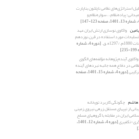
یل استراتژی‌های نظامی ناپلئون بناپارت
یدانی: پیاده‌نظام، ، سواره‌نظام و
یامین
واکاوی نوسازی ارتش ایران عهد
 تسلیحات مورد استفاده در قرن نوزدهم
129ه.ق.
[دوره 4، شماره
واکاوی آینده‌پژوهانه مؤلفه‌های الگوی
می در دفاع همه جانبه نبرد‌های آینده
رکیبی
[دوره 4، شماره 15، 1401، صفحه
 هاشم
چگونگی کاربرد توپخانه
انی از تیپهای مستقل زرهی نیروی زمینی
امی ایران در مقابله با گروههای مسلح
گری-تکفیری
[دوره 4، شماره 12، 1401،