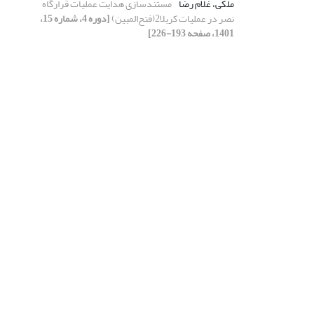
ملکی، غلام رضا
مستند‌سازی هدایت عملیات قرارگاه
نصر در عملیات کربلا2(فتح‌المبین)
[دوره 4، شماره 15،
1401، صفحه 193-226]