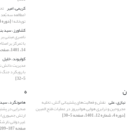
کریمی، امیر
تحل
(مطالعه سه بُعد م
توپخانه)
[دوره 4، شماره 13، 1401، صفحه 123-147]
کشاورز، سید بن
ناصری مبتنی بر
با تمرکز بر اصلاحات 1880م./7
14، 1401، صفحه 199-235]
کولیوند، خلیل
مدیریت دانش نظا
با رویکرد جنگ ت
5-32]
ن
ه
نیازی، علی
نقش و فعالیت‌های پشتیبانی آتش، تخلیه
هامونگرد، سید
مجروحین و ترابری هوایی هوانیروز در عملیات فتح المبین
صحرایی در پشتیب
[دوره 4، شماره 12، 1401، صفحه 5-30]
ارتش جمهوری اسل
غیردولتی تارش
صفحه 187-209]