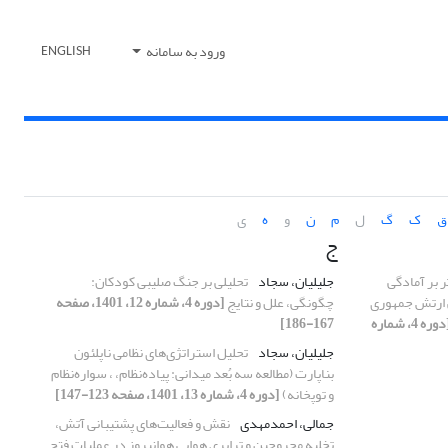
ورود به سامانه
ENGLISH
ق
ک
گ
ل
م
ن
و
ه
ی
ج
ر بر آمادگی
جلیلیان، سجاد
تحلیلی بر جنگ صلیبی کودکان:
ی ارتش جمهوری
چگونگی، علل و نتایج
[دوره 4، شماره 12، 1401، صفحه
[دوره 4، شماره
167-186]
جلیلیان، سجاد
تحلیل استراتژی‌های نظامی ناپلئون
بناپارت (مطالعه سه بُعد میدانی: پیاده‌نظام، ، سواره‌نظام
و توپخانه)
[دوره 4، شماره 13، 1401، صفحه 123-147]
جمالی، احمدمهدی
نقش و فعالیت‌های پشتیبانی آتش،
تخلیه مجروحین و ترابری هوایی هوانیروز در عملیات فتح