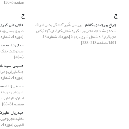
صفحه 5-36]
چ
ح
چراغ بیرجندی، کاظم
بررسی تأثیر آمادگی بدنی ادراک
حاجی علی اکبری
شده و نشاط اجتماعی بر انگیزه شغلی کارکنان آجا (یگان
صهیونیستی و بحری
های قرارگاه شمال شرق نزاجا)
[دوره 4، شماره 13،
[دوره 4، شماره 15، 1401، صفحه 107-133]
1401، صفحه 213-238]
حجتی نیا، محم
سرنوشت جنگ ت
5-46]
حسینی، سید نا
جنگ ایران و عرا
[دوره 4، شماره 14، 1401، صفحه 169-197]
حسینی زاده، س
آموزشی دوره فر
ایران با ارتش س
صفحه 31-65]
حیدریان، علیرض
تخلیه مجروحین و
المبین
[دوره 4، شماره 12، 1401، صفحه 5-30]