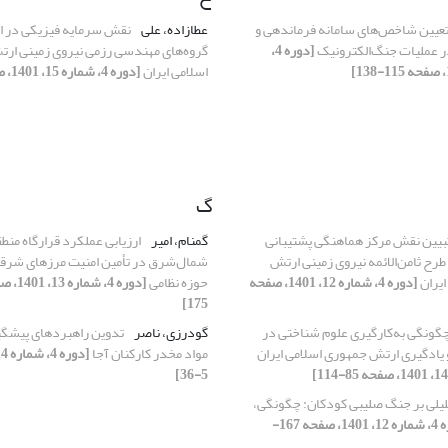
عیین شاخص‌های سامانه فرماندهی و
عطازاده، علی
نقش سرمایه فیزیکی در ار
ر عملیات جنگ‌الکترونیک
[دوره 4،
گروه‌های مهندسی رزمی نیروی زمینی ار
اسلامی ایران
[دوره 4، شماره 15، 1401، صفحه 57-79]
گ
بیین نقش مرکز هماهنگی پشتیبانی
گمنام، امیر
ارزیابی عملکرد قرارگاه منطق
رح ثامن‌الائمه نیروی زمینی ارتش
شمال‌شرق در تأمین امنیت مرزهای شرق
ایران
[دوره 4، شماره 12، 1401، صفحه
حوزه نظامی
175]
گونگی به‌کارگیری علوم شناختی در
گودرزی، ناصر
تدوین راهبردهای پیشگیر
یادگیری ارتش جمهوری اسلامی ایران
مواد مخدر کارکنان آجا
5-36]
یلی بر جنگ صلیبی کودکان: چگونگی،
[دوره 4، شماره 12، 1401، صفحه 167-