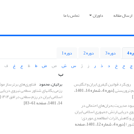
ارسال مقاله
داوران
تماس با ما
ه 4
دوره 3
دوره 2
دوره 1
چ
ح
خ
د
ذ
ر
ز
ژ
س
ش
ص
ض
ط
ظ
ع
غ
ف
ب
رویکرد قوانین کیفری ایران و انگلیس
براتیان، محمود
فناوری‌های برترساز موث
ایم تروریستی
[دوره 4، شماره 14، 1401،
رزمی یگانهای شناور سطحی نیروی دریای
اسلامی ایران در رزم سطحی در افق۱۴۱۴
14، 1401، صفحه 61-83]
بود مدیریت بحران‌های احتمالی در
وی دریایی ارتش جمهوری اسلامی ایران
 و کاهش اثرات (مطالعه ی موردی:
شور)
[دوره 4، شماره 12، 1401، صفحه