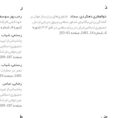
ذ
ر
ذوالفقاری دهکردی، سجاد
فناوری‌های برترساز موثر بر
رجب پور سوسفی
آمادگی رزمی یگانهای شناور سطحی نیروی دریایی ارتش
خودکشی کارکنان 
جمهوری اسلامی ایران در رزم سطحی در افق۱۴۱۴
[دوره
[دوره 4، شماره 15، 1401، صفحه 167-191]
4، شماره 14، 1401، صفحه 61-83]
رستمی، شهاب
پشتیبانی از تیپ
جمهوری اسلامی ا
غیردولتی تارش
صفحه 187-209]
رستمی، شهاب
نصر در عملیات کربلا2(فتح‌
1401، صفحه 193-226]
رضایی، عباس
پشتیبانی از تیپ
جمهوری اسلامی ا
غیردولتی تارش
صفحه 187-209]
ض
ط