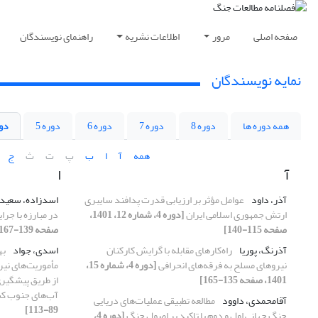
صفحه اصلی
مرور
اطلاعات نشریه
راهنمای نویسندگان
نمایه نویسندگان
همه دوره ها
دوره 8
دوره 7
دوره 6
دوره 5
دور
همه
آ
ا
ب
پ
ت
ث
ج
آ
ا
آذر، داود
عوامل مؤثر بر ارزیابی قدرت پدافند سایبری
اسدزاده، سعید
ارتش جمهوری اسلامی ایران
[دوره 4، شماره 12، 1401،
در مبارزه با جر
صفحه 115-140]
صفحه 139-167]
آذرنگ، پوریا
راه‌کارهای مقابله با گرایش کارکنان
اسدی، جواد
به
نیروهای مسلح به فرقه‌های انحرافی
[دوره 4، شماره 15،
مأموریت‌های نیر
1401، صفحه 135-165]
از طریق پیشگیری
آب‌های جنوب ک
آقامحمدی، داوود
مطالعه تطبیقی عملیات‌های دریایی
89-113]
جنگ جهانی اول و دوم با تاکید بر اصول جنگ
[دوره 4،