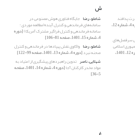
ش
درت پدافند
شاملو، رضا
جایگاه فناوری هوش مصنوعی در
[دوره 4، شماره 12،
سامانه‌های فرماندهی و کنترل آینده(مطالعه موردی :
سامانه فرماندهی و کنترل فراگیر مشترک آمریکا)
[دوره
4، شماره 15، 1401، صفحه 81-106]
ی سرفصل‌های
هوری اسلامی
شاملو، رضا
واکاوی نقش پهپادها در فرماندهی و کنترل
[دوره 4، شماره 12، 1401،
صحنه نبرد
[دوره 4، شماره 13، 1401، صفحه 99-122]
شهلایی، ناصر
تدوین راهبردهای پیشگیری از اعتیاد به
مواد مخدر کارکنان آجا
[دوره 4، شماره 14، 1401، صفحه
5-36]
غ