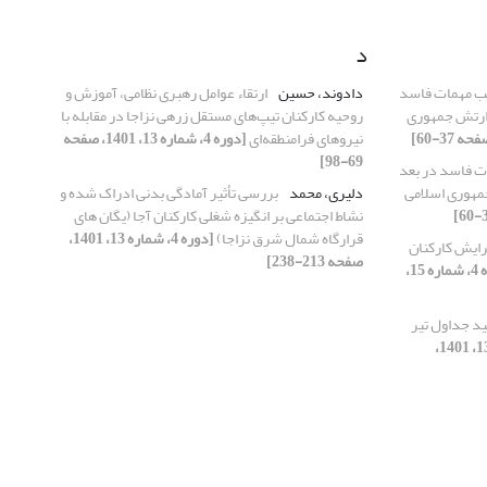
د
یب مهمات فاسد
دادوند، حسین
ارتقاء عوامل رهبری نظامی، آموزش و
 ارتش جمهوری
روحیه کارکنان تیپ‌های مستقل زرهی نزاجا در مقابله با
نیروهای فرامنطقه‌ای
[دوره 4، شماره 13، 1401، صفحه
69-98]
ت فاسد در بعد
مهوری اسلامی
دلیری، محمد
بررسی تأثیر آمادگی بدنی ادراک شده و
نشاط اجتماعی بر انگیزه شغلی کارکنان آجا (یگان های
قرارگاه شمال شرق نزاجا)
[دوره 4، شماره 13، 1401،
گرایش کارکنان
صفحه 213-238]
[دوره 4، شماره 15،
ید جداول تیر
[دوره 4، شماره 13، 1401،