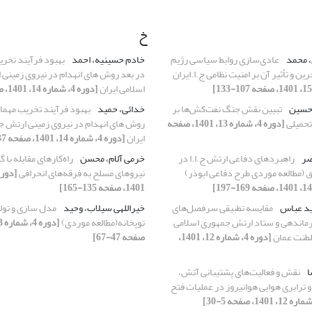
خ
، محمد
عادی‌سازی روابط سیاسی رژیم
خادم حسینیه، احمد
بهبود فرآیند تخر
ن و تأثیر آن بر امنیت نظامی ج.ا.ایران
در بعد روش های انهدام در نیروی زمینی
اسلامی ایران
[دوره 4، شماره 14، 1401، صفحه 37-60]
دحسین
تبیین نقش جنگ نفت‌کش‌ها بر
خدائی، حمید
بهبود فرآیند تخریب مهما
حمیلی
[دوره 4، شماره 13، 1401، صفحه
روش های انهدام در نیروی زمینی ارتش ج
ایران
[دوره 4، شماره 14، 1401، صفحه 37-60]
صر
راهبردهای دفاعی ارتش ج.ا.ا در
خرمی آلام، محسن
راه‌کارهای مقابله با 
ق (مطالعه موردی طرح دفاعی ابوذر)
نیروهای مسلح به فرقه‌های انحرافی
1401، صفحه 135-165]
ید عباس
مقایسه تطبیقی سرفصل‌های
خیراللهی سیلاب، وحید
مدل سازی و تول
ماندهی و ستاد ارتش جمهوری اسلامی
توپخانه(مطالعه موردی)
لطنت عمان
[دوره 4، شماره 12، 1401،
صفحه 47-67]
ا
نقش و فعالیت‌های پشتیبانی آتش،
 ترابری هوایی هوانیروز در عملیات فتح